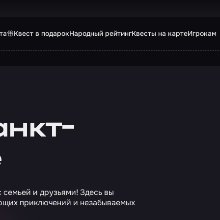
та
Квест в подарок
Народный рейтинг
Квесты на карте
Игрокам
анкт-
е
с семьей и друзьями! Здесь вы
ающих приключений и незабываемых