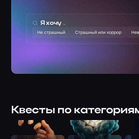
Я хочу
Не страшный
Страшный или хоррор
Не
Квесты по категория