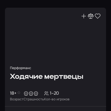
Перформанс
Ходячие мертвецы
18+
1–20
Возраст
Страшность
Кол-во игроков