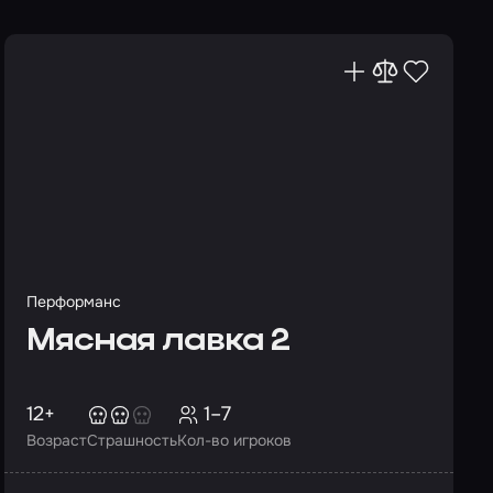
Перформанс
Мясная лавка 2
12+
1–7
Возраст
Страшность
Кол-во игроков