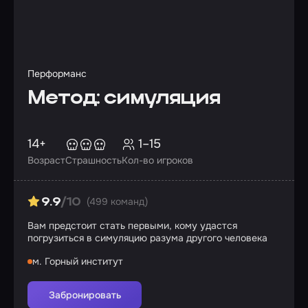
Перформанс
Метод: симуляция
14+
1–15
Возраст
Страшность
Кол-во игроков
(499 команд)
9.9
/10
Вам предстоит стать первыми, кому удастся
погрузиться в симуляцию разума другого человека
м. Горный институт
Забронировать