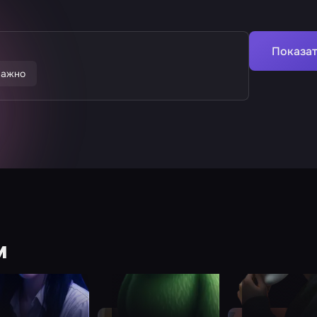
Показат
важно
м