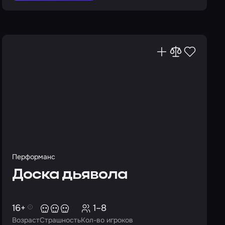
Перформанс
Доска дьявола
16+
1–8
Возраст
Страшность
Кол-во игроков