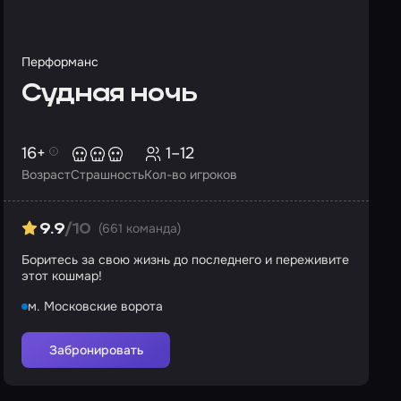
Перформанс
Судная ночь
16+
1–12
Возраст
Страшность
Кол-во игроков
(661 команда)
9.9
/10
Боритесь за свою жизнь до последнего и переживите
этот кошмар!
м. Московские ворота
Забронировать