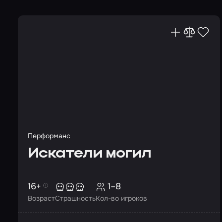
Перформанс
Искатели могил
16+
1–8
Возраст
Страшность
Кол-во игроков