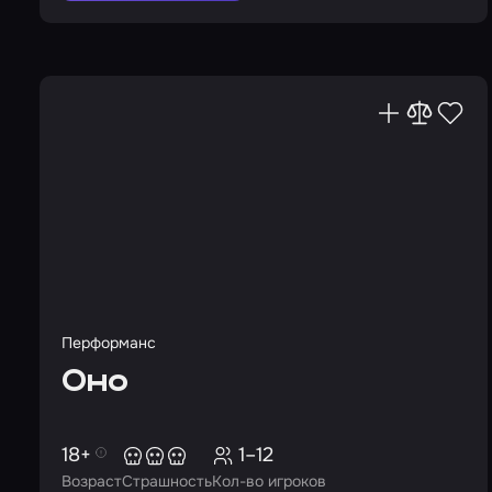
Перформанс
Оно
18+
1–12
Возраст
Страшность
Кол-во игроков