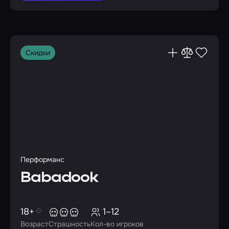
Скидки
Перформанс
Babadook
18+
1–12
Возраст
Страшность
Кол-во игроков