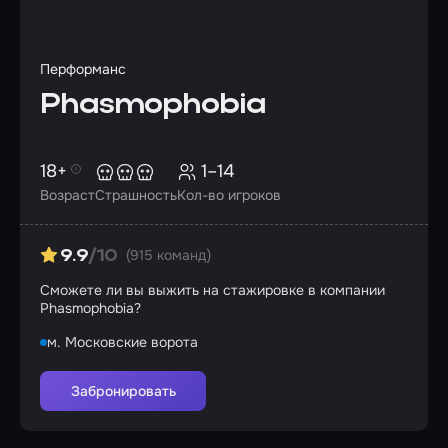
Перформанс
Phasmophobia
18+
1–14
Возраст
Страшность
Кол-во игроков
(915 команд)
9.9
/10
Сможете ли вы выжить на стажировке в компании
Phasmophobia?
м. Московские ворота
Забронировать