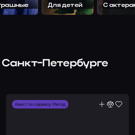
трашные
Для детей
С актера
 Санкт-Петербурге
Квест по сериалу Метод