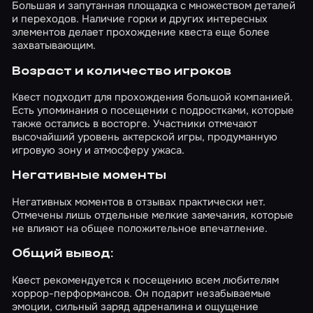
бешеная, а скримеры и конфронтации со
Большая и запутанная площадка с множеством деталей
злом идут одна за другой. Тем, кто хочет
и переходов. Наличие горки и других интересных
бегать на полной скоростиПреследование
элементов делает прохождение квеста еще более
монстром здесь – центральная механика, а
захватывающим.
не разовый эпизод. Поклонникам
оригинального фильмаОтсылки продуманы
Возраст и количество игроков
до мелочей – от книги о Бабадуке до самой
атмосферы дома.
Квест подходит для прохождения большой компанией.
Есть упоминания о посещении с подростками, которые
также остались в восторге. Участники отмечают
высочайший уровень актерской игры, продуманную
игровую зону и атмосферу ужаса.
Негативные моменты
Негативных моментов в отзывах практически нет.
Отмечены лишь отдельные мелкие замечания, которые
не влияют на общее положительное впечатление.
Общий вывод:
Квест рекомендуется к посещению всем любителям
хоррор-перформансов. Он подарит незабываемые
эмоции, сильный заряд адреналина и ощущение