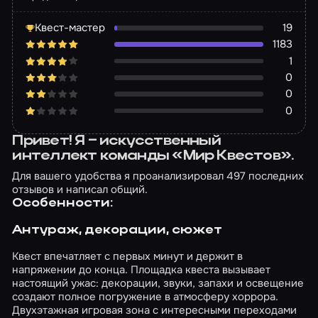
детской с разнообразными игрушками,
коридорах, соединяющих все воедино.
Квест-мастер
19
Однако попадались и необычные помещения.
Например, в одном из них скрывалось место
1183
захоронения. Еще было много отсылок к
1
оригинальному фильму. Самой впечатляющей
0
из них стала книга о Бабадуке, выполненная
0
искусно и аутентично. Актерская игра и
0
персонажи Персонажей было больше, чем
актеров, потому что часть сцен представляла
собой воспоминания о прошлом.
Привет! Я – искусственный
Встречающему герою хотелось вручить
интеллект команды «Мир Квестов».
медаль за то, как филигранно он погрузил
Для вашего удобства я проанализировал 497 последних
нас в атмосферу. Он не просто сопровождал
отзывов и написал общий.
нас, а устроил полноценный интерактивный
Особенности:
перформанс. Демонических сущностей было
две. Девочка в аккуратном черном платье,
Антураж, декорации, сюжет
обезображенная потусторонним влиянием,
демонстрировала невероятные
Квест впечатляет с первых минут и держит в
акробатические трюки. Бабадук полностью
напряжении до конца. Площадка квеста вызывает
соответствовал канону: огромный рост,
настоящий ужас: декорации, звуки, запахи и освещение
шляпа, плащ, уродливое бледное лицо с
создают полное погружение в атмосферу хоррора.
улыбкой, гигантские когтистые лапы. Он стал
Двухэтажная игровая зона с интересными переходами
главной фишкой проекта. Даже рисунки,