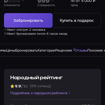
от 5 000 ₽
Сложность
Страшность
Цена
Забронировать
Купить в подарок
Квест смотрят 2 человека
Квест бронировали около 6 часов назад
2
имы
Цены
Бронировать
Категории
Рецензии
Отзывы
Похожие 
Народный рейтинг
(916 команд)
9.9
/10
Подробнее о народном рейтинге