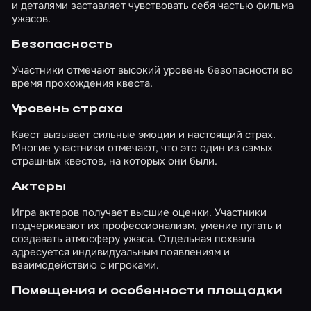
и деталями заставляет чувствовать себя частью фильма
изображающие Бабадука, вызывали чувство
ужасов.
тревоги, что уж говорить про встречи в
реальности! Гигантская рука, возникающая
Безопасность
из темноты, силуэт вдалеке… Эти
кинематографичные сцены рождали
Участники отмечают высокий уровень безопасности во
чистейший саспенс. Загадки и задания По
время прохождения квеста.
жанру это оказалась мистика, в которой упор
был сделан на испуг и бешеную динамику.
Уровень страха
Игровой процесс представлял собой
бродилку: мы изучали заброшенный дом и
Квест вызывает сильные эмоции и настоящий страх.
постоянно сталкивались с разнообразной
Многие участники отмечают, что это один из самых
паранормальной активностью. Нечисть
страшных квестов, на которых они были.
появлялась прямо перед нами в виде
скримеров и преследовала, создавая
Актеры
динамику перемещений. Загадок не было, но
были задания, связанные с действиями. Нам
Игра актеров получает высшие оценки. Участники
пригодились внимательность и смелость, так
подчеркивают их профессионализм, умение пугать и
как раз за разом приходилось отправляться в
создавать атмосферу ужаса. Отдельная похвала
индивидуальные путешествия в дальнюю
адресуется индивидуальным появлениям и
часть дома. И, конечно, не обошлось без
взаимодействию с игроками.
конфронтаций со злом в лучших традициях
жанра. Рекомендуется к посещению: Тем, кто
Помещения и особенности площадки
желает испугаться по-настоящемуДинамика