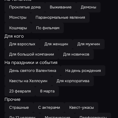
Проклятые дома
Выживание
Демоны
Монстры
Паранормальные явления
Кошмары
По фильмам
Для кого
Для взрослых
Для женщин
Для мужчин
Для большой компании
Для новичков
На праздники и события
День святого Валентина
На день рождения
Квесты на Хеллоуин
Для корпоратива
23 февраля
8 марта
Прочие
Страшные
С актерами
Квест-ужасы
До 12 человек
Мистические
Перформансы