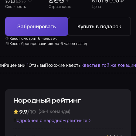
от 5 000 ₽
Сложность
Страшность
Цена
Забронировать
Купить в подарок
Квест смотрят 6 человек
Квест бронировали около 6 часов назад
1
ии
Рецензии
Отзывы
Похожие квесты
Квесты в той же локации
Народный рейтинг
(394 команды)
9.9
/10
Подробнее о народном рейтинге