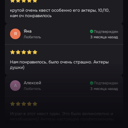
крутой очень квест особенно его актеры, 10/10,
нам оч понравилось
Яна
Подтвержден
Я
Любитель
3 месяца назад
Нам понравилось, было очень страшно. Актеры
душки)
Алексей
Подтвержден
А
Любитель
3 месяца назад
Играл в этот квест один. Это было великолепно и
незабываемо) Актеры настоящие профессионалы,
подстраивались под меня всю игру. Я ввосторге.