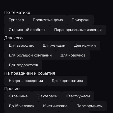
По тематике
Триллер
Проклятые дома
Призраки
Старинный особняк
Паранормальные явления
Для кого
Для взрослых
Для женщин
Для мужчин
Для большой компании
Для новичков
Для подростков
На праздники и события
На день рождения
Для корпоратива
Прочие
Страшные
С актерами
Квест-ужасы
До 15 человек
Мистические
Перформансы