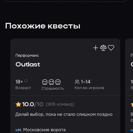
Похожие квесты
Перформанс
П
Outlast
18+
1–14
1
Возраст
Кол-во игроков
В
Страшность
(1816 команд)
10.0
/10
Делай выбор, пока не стало слишком поздно
В
с
м. Московские ворота