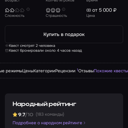
Возраст
Кол-во игроков
Время
от 5 000 ₽
Сложность
Страшность
Цена
Купить в подарок
Квест смотрят 2 человека
Квест бронировали около 4 часов назад
1
ые режимы
Цены
Категории
Рецензии
Отзывы
Похожие квесты
Народный рейтинг
(183 команды)
9.7
/10
Подробнее о народном рейтинге