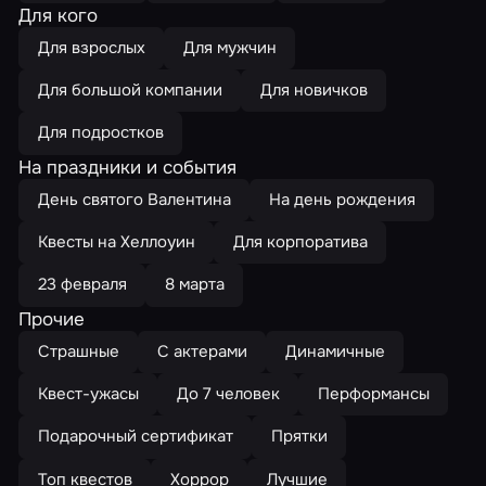
Для кого
Для взрослых
Для мужчин
Для большой компании
Для новичков
Для подростков
На праздники и события
День святого Валентина
На день рождения
Квесты на Хеллоуин
Для корпоратива
23 февраля
8 марта
Прочие
Страшные
С актерами
Динамичные
Квест-ужасы
До 7 человек
Перформансы
Подарочный сертификат
Прятки
Топ квестов
Хоррор
Лучшие