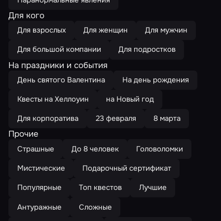
Для кого
Для взрослых
Для женщин
Для мужчин
Для большой компании
Для подростков
На праздники и события
День святого Валентина
На день рождения
Квесты на Хеллоуин
на Новый год
Для корпоратива
23 февраля
8 марта
Прочие
Страшные
До 8 человек
Головоломки
Мистические
Подарочный сертификат
Популярные
Топ квестов
Лучшие
Антуражные
Сложные