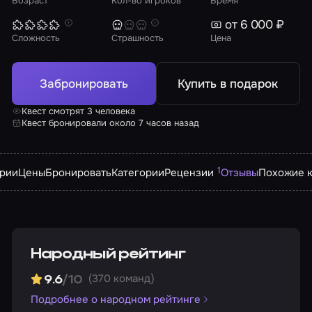
Возраст
Кол-во игроков
Время
от 6 000 ₽
Сложность
Страшность
Цена
Забронировать
Купить в подарок
Квест смотрят 3 человека
Квест бронировали около 7 часов назад
1
арии
Цены
Бронировать
Категории
Рецензии
Отзывы
Похожие к
Народный рейтинг
(370 команд)
9.6
/10
Подробнее о народном рейтинге