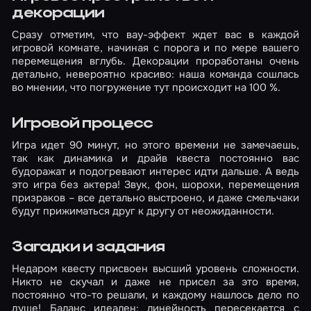
декорации
Сразу отметим, что вау-эффект ждет вас в каждой
игровой комнате, начиная с порога и по мере вашего
перемещения вглубь. Декорации проработаны очень
детально, невероятно красиво: наша команда сошлась
во мнении, что погружение тут происходит на 100 %.
Игровой процесс
Игра идет 90 минут, но этого времени не замечаешь,
так как динамика и драйв квеста постоянно вас
будоражат и подогревают интерес идти дальше. А ведь
это игра без актера! Звук, фон, шорохи, перемещения
призраков – все детально выстроено, и даже смельчаки
будут прижиматься друг к другу от неожиданности.
Загадки и задания
Недаром квесту присвоен высший уровень сложности.
Никто не скучал и даже не присел за это время,
постоянно что-то решали, и каждому нашлось дело по
душе! Баланс идеален: линейность пересекается с