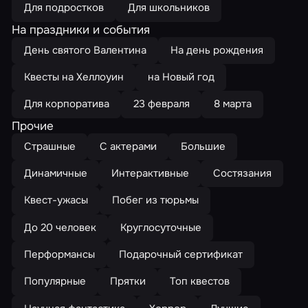
Для подростков
Для школьников
На праздники и события
День святого Валентина
На день рождения
Квесты на Хеллоуин
на Новый год
Для корпоратива
23 февраля
8 марта
Прочие
Страшные
С актерами
Большие
Динамичные
Интерактивные
Состязания
Квест-ужасы
Побег из тюрьмы
До 20 человек
Круглосуточные
Перформансы
Подарочный сертификат
Популярные
Прятки
Топ квестов