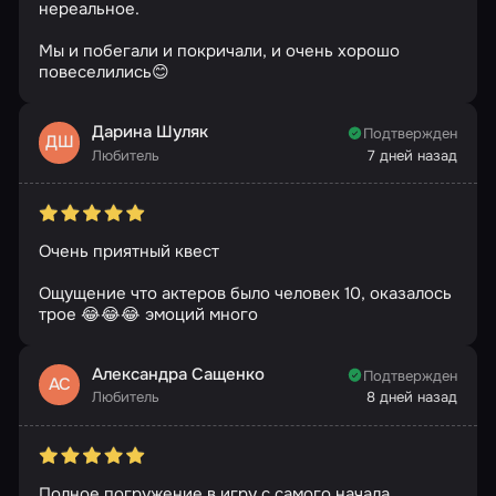
нереальное.
Мы и побегали и покричали, и очень хорошо
повеселились😊
Дарина Шуляк
Подтвержден
ДШ
Любитель
7 дней назад
Очень приятный квест
Ощущение что актеров было человек 10, оказалось
трое 😂😂😂 эмоций много
Александра Сащенко
Подтвержден
АС
Любитель
8 дней назад
Полное погружение в игру с самого начала.