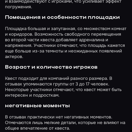
и взаимодействуют с игроками, что усиливает эффект
содержания подозреваемых, а завершала
погружения.
картину внушительная статуя Фемиды ручной
работы. Мы побывали в комнате для
Помещения и особенности площадки
допросов, технических зонах с паутиной из
проводов, кабинете судмедэксперта, на
Площадка большая и запутанная, со множеством комнат
складе. В помещениях было огромное
и коридоров. Возможность свободного перемещения
количество деталей, создающих атмосферу.
во второй части квеста добавляет адреналина и
Нельзя не отметить наличие экшн-перехода,
напряжения. Участники отмечают, что площадь кажется
в момент которого мы буквально забирались
еще больше из-за темноты и неожиданных появлений
на высоту. Здесь мы искали не только ключи,
актеров.
но и ряд других предметов. Нахождение
фирменных монет в конце игры и вовсе
Возраст и количество игроков
принесло определенные бонусы. Также во
время квеста мы много думали. Прикидывали
Квест подходит для компаний разного размера. В
тактики, пути отхода. Слушали каждый звук и
отзывах упоминаются группы от 3 до 17 человек.
принимали решение, куда идти, чтобы не
Некоторые участники отмечают, что квест может быть
столкнуться с зомби. Отвлекали зло, если не
интересен и подросткам.
было других вариантов. Это был либо бросок
специально сконструированной банки-
негативные моменты
гремушки, либо подручного предмета.
Работала и тактика, когда кто-то один
В отзывах практически нет негативных моментов.
отвлекал, принимая удар на себя, а
Отмечаются лишь мелкие детали, которые не влияют на
остальные занимались поиском. За
общее впечатление от квеста.