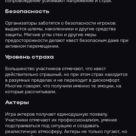
сопровождение усиливают напряжение и страх.
необходимости они легко догоняли и
набрасывались. В виде положительного
Безопасность
персонажа предстала девушка, которая
подбила нас на это дерзкое ограбление.
Организаторы заботятся о безопасности игроков:
Выглядела она именно так, как должна
выдаются шлемы, наколенники и другие средства
выглядеть девчонка, выживающая в мире
защиты. Мягкие углы стен и другие меры
постапокалипсиса: свободная одежда,
предосторожности делают квест безопасным даже при
неформальное общение, грубоватые манеры.
активном перемещении.
Этот герой рассказывал правила, помогал
экипироваться, активно болтал на любые
Уровень страха
темы и погружал в атмосферу. Также проект
подразумевал физический контакт. Причем
Большинство участников отмечают, что квест
это как раз тот самый момент, когда каждый
действительно страшный, но при этом страх находится
игрок волен управлять своим игровым
в разумных пределах и не переходит в дискомфорт.
процессом, регулируя количество
Многие говорят, что получили именно те эмоции, на
получаемого физического воздействия.
которые рассчитывали.
Игровая зона представляла собой
американский полицейский участок
Актеры
постапокалиптической эпохи. Особенно
бросались в глаза высокие потолки и
Игра актеров получает единодушную похвалу.
размеры помещений. В главном зале стоял
Участники отмечают их профессионализм, умение
внушительный рабочий стол, уставленный
подстраиваться под ситуацию и создавать
всем необходимым для бумажной работы,
реалистичную атмосферу. Актеры не только пугают, но
расположено сразу несколько камер для