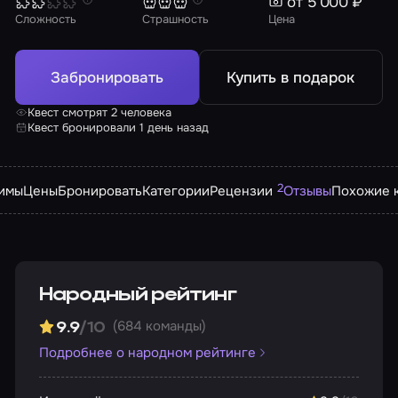
от 5 000 ₽
Сложность
Страшность
Цена
Забронировать
Купить в подарок
Квест смотрят 2 человека
Квест бронировали 1 день назад
2
имы
Цены
Бронировать
Категории
Рецензии
Отзывы
Похожие 
Народный рейтинг
(684 команды)
9.9
/10
Подробнее о народном рейтинге