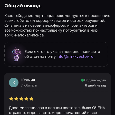
безопасность игроков во время активнейших
перемещений отвечали наколенники и
Общий вывод:
шлемы. Получился весьма динамичный
проект, который подходит как раз для
Квест «Ходячие мертвецы» рекомендуется к посещению
поклонников всего, что гордо именуется
всем любителям хоррор-квестов и острых ощущений.
словом «экшн». Для тех, кто хочет
Он впечатлит своей атмосферой, игрой актеров и
посоревноваться с игрой и победить ее.
возможностью по-настоящему погрузиться в мир
Данный квест – это весьма интересное
зомби-апокалипсиса.
сочетание страшного перформанса и
азартной игры. «The Walking Dead» подойдет
еще и фанатам сериала, а также всем
Если я что-то указал неверно, напишите
неравнодушным к ожившим мертвецам. Дата
об этом на почту
info@mir-kvestov.ru
.
создания обзора: 19 ноября 2024 года
Ксения
Подтвержден
К
Любитель
6 дней назад
Двое миллениалов в полном восторге, было ОЧЕНЬ
страшно, море азарта, море впечатлений и все