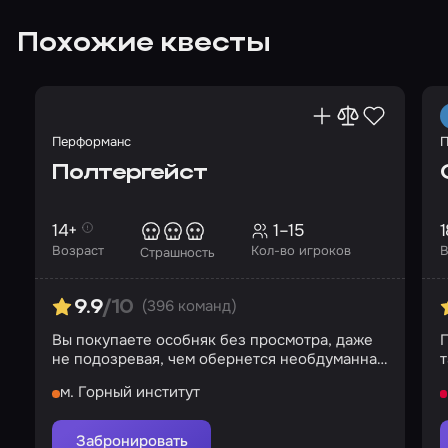
Похожие квесты
Перформанс
П
Полтергейст
14+
1–15
1
Возраст
Кол-во игроков
В
Страшность
(396 команд)
9.9
/10
Вы покупаете особняк без просмотра, даже
П
не подозревая, чем обернется необдуманная
т
покупка
м. Горный институт
Забронировать