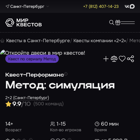
Санкт-Петербург
+7 (812) 407-14-23
ВКонта
Max
Квесты в Санкт-Петербурге
Квесты компании «2+2»
Мето
Квест по сериалу Метод
Квест-Перформанс
Метод: симуляция
2+2 (Санкт-Петербург)
(500 команд)
9.9
/10
14+
1-15
60 мин
Возраст
Кол-во игроков
Время