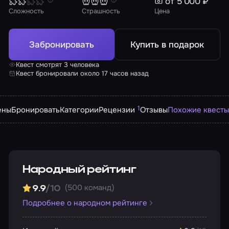
от 5 000 ₽
Сложность
Страшность
Цена
Забронировать
Купить в подарок
Квест смотрят 3 человека
Квест бронировали около 17 часов назад
1
ены
Бронировать
Категории
Рецензии
Отзывы
Похожие квесты
Народный рейтинг
(500 команд)
9.9
/10
Подробнее о народном рейтинге