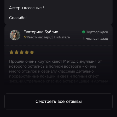
Актеры классные !
Спасибо!
Екатерина Бублис
Подтвержден
Квест-мастер
Любитель
4 месяца назад
Прошли очень крутой квест Метод симуляция от
которого остались в полном восторге - очень
много отсылок к сериалу,классные детально
проработанные локации и свет и полный спект
эмоций.Отдельное спасибо актерам Даше и Артему
и нашему администратору Двине
Смотреть все отзывы