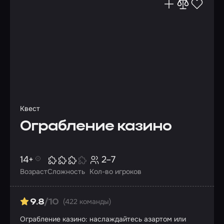
Квест
Ограбление казино
14+
2–7
Возраст
Сложность
Кол-во игроков
(422 команды)
9.8
/10
Ограбление казино: наслаждайтесь азартом или