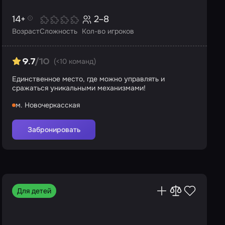
14+
2–8
Возраст
Сложность
Кол-во игроков
(<10 команд)
9.7
/10
Единственное место, где можно управлять и
сражаться уникальными механизмами!
м. Новочеркасская
Забронировать
Для детей