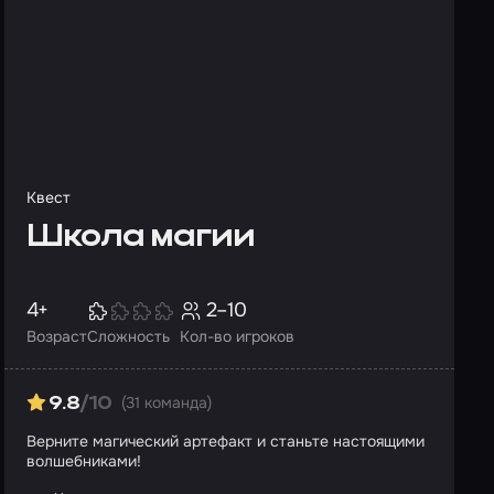
Квест
Школа магии
4+
2–10
Возраст
Сложность
Кол-во игроков
(31 команда)
9.8
/10
Верните магический артефакт и станьте настоящими
волшебниками!