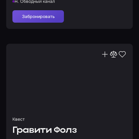
м. Обводный канал
Забронировать
Квест
Гравити Фолз