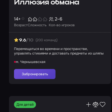
Иллюзия обмана
14+
2–6
Возраст
Сложность
Кол-во игроков
(200 команд)
9.6
/10
Перемещаться во времени и пространстве,
управлять стихиями и доставать предметы из шляпы
м. Чернышевская
Забронировать
Для детей