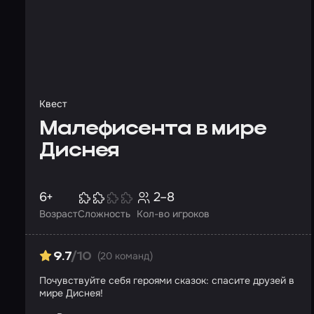
Квест
Малефисента в мире
Диснея
6+
2–8
Возраст
Сложность
Кол-во игроков
(20 команд)
9.7
/10
Почувствуйте себя героями сказок: спасите друзей в
мире Диснея!