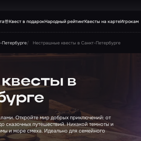
та
Квест в подарок
Народный рейтинг
Квесты на карте
Игрокам
т-Петербурге
Нестрашные квесты в Санкт-Петербурге
квесты в
бурге
пилами. Откройте мир добрых приключений: от
до сказочных путешествий. Никакой темноты и
измы и море смеха. Идеально для семейного