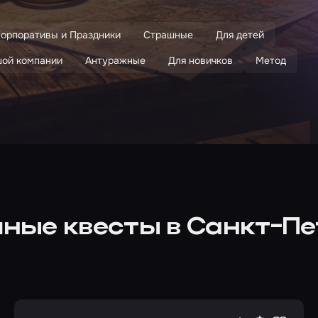
орпоративы и Праздники
Страшные
Для детей
шой компании
Антуражные
Для новичков
Метод
ные квесты в Санкт-Пе