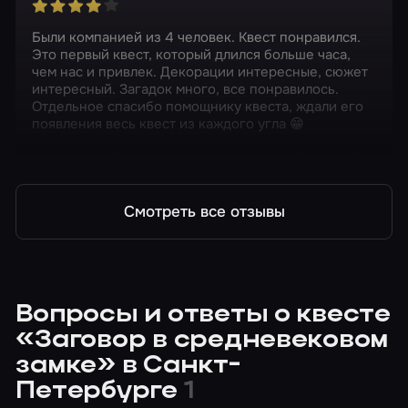
Были компанией из 4 человек. Квест понравился.
Это первый квест, который длился больше часа,
чем нас и привлек. Декорации интересные, сюжет
интересный. Загадок много, все понравилось.
Отдельное спасибо помощнику квеста, ждали его
появления весь квест из каждого угла 😁
Не страшный, кто боится можете спокойно идти!)
Смотреть все отзывы
Вопросы и ответы о квесте
«Заговор в средневековом
замке» в Санкт-
Петербурге
1