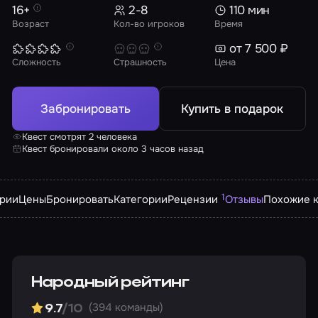
16+
2-8
110 мин
Возраст
Кол-во игроков
Время
от 7 500 ₽
Сложность
Страшность
Цена
Забронировать
Купить в подарок
Квест смотрят 2 человека
Квест бронировали около 3 часов назад
1
арии
Цены
Бронировать
Категории
Рецензии
Отзывы
Похожие к
Народный рейтинг
(394 команды)
9.7
/10