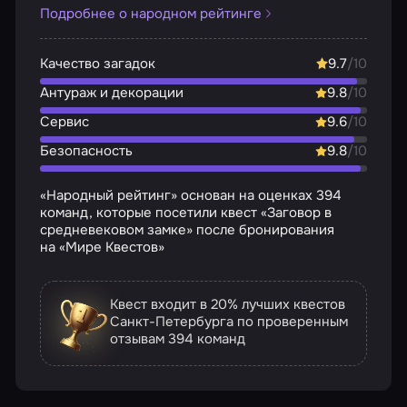
Подробнее о народном рейтинге
Качество загадок
9.7
/10
Антураж и декорации
9.8
/10
Сервис
9.6
/10
Безопасность
9.8
/10
«Народный рейтинг» основан на оценках 394
команд, которые посетили квест «Заговор в
средневековом замке» после бронирования
на «Мире Квестов»
Квест входит в 20% лучших квестов
Санкт-Петербурга по проверенным
отзывам
394 команд