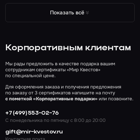
религиозные верующие считают, что она приводит
к одержимости. Встретить доску Ouija в реальной
Показать всё
жизни – большая редкость, только если череда
случайностей и совпадений сама не приведет вас к
ней. Вы – группа друзей, которые едут смотреть
старый особняк, чтобы в будущем арендовать его
для проведения мероприятия. Уже долгое время
вы в поисках подходящего варианта, и вот,
Корпоративным клиентам
проделав долгий путь на окраину города, вы
стучитесь в ту самую неприметную дверь, даже не
подозревая о том, что за историю скрывают жуткие
Мы рады предложить в качестве подарка вашим
стены этого дома.
сотрудникам сертификаты «Мир Квестов»
по специальной цене.
Для оформления заказа и получения предложения
по заказу от 3 сертификатов напишите на почту
c пометкой «Корпоративные подарки»
или позвоните.
+7 (499) 553-02-76
С понедельника по пятницу с 8:00 до 20:00
gift@mir-kvestov.ru
Контактная почта