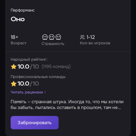
замечают вас. И некоторые, по словам ученых,
ведут себя так, будто давно ждут гостей.
Перформанс
Оно
18+
1-12
Возраст
Кол-во игроков
Страшность
Народный рейтинг:
(1195 команд)
10.0
/10
Профессиональные команды
10.0
/10
Читать рецензии
Память – странная штука. Иногда то, что мы хотели
бы забыть, пытались оставить в прошлом, там не
остается. Иногда прошлое возвращается за тобой…
В небольшом городке Дерри, расположившемся в
Забронировать
штате Мэн, вновь начинают пропадать люди. Майк,
который никогда не покидал этот город, все это