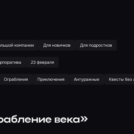
ольшой компании
Для новичков
Для подростков
орпоратива
23 февраля
Ограбления
Приключения
Антуражные
Квесты без 
рабление века»