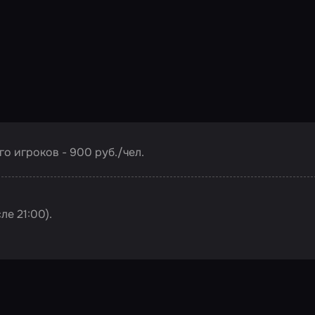
го игроков - 900 руб./чел.
е 21:00).