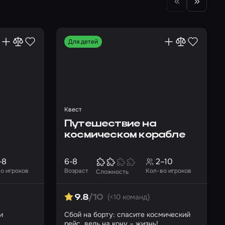
Для детей
Квест
Путешествие на
космическом корабле
–8
6-8
2–10
о игроков
Возраст
Кол-во игроков
Сложность
(<10 команд)
9.8
/10
и
Сбой на борту: спасите космический
рейс, ведь на кону – жизнь!