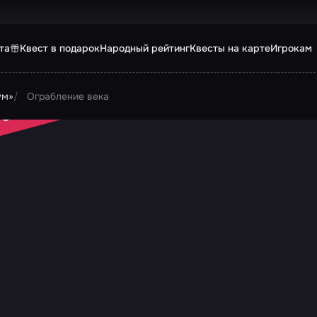
та
Квест в подарок
Народный рейтинг
Квесты на карте
Игрокам
ум»
Ограбление века
 ЗАКРЫТ