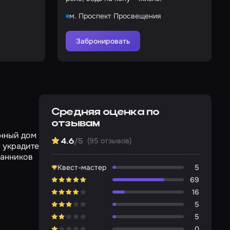
м. Проспект Просвещения
Забронировать
Средняя оценка по
отзывам
онный дом
(95 отзывов)
4.6
/5
 украдите
ранников
Квест-мастер
5
69
16
5
5
0