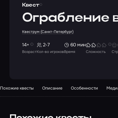
Квест
Ограбление 
Квеструм (Санкт-Петербург)
14+
2-7
60 мин
Возраст
Кол-во игроков
Время
Сложность
Ст
Похожие квесты
Описание
Особенности
Меди