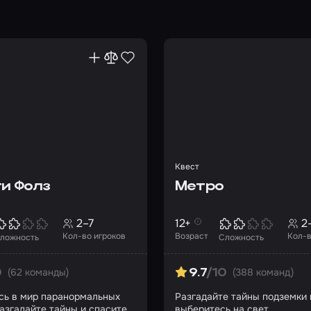
Квест
ти Фолз
Метро
2–7
12+
2
Кол-во игроков
Возраст
Кол-в
ложность
Сложность
(62 команды)
(388 команд)
0
9.7
/10
сь в мир паранормальных
Разгадайте тайны подземки 
разгадайте тайны и спасите
выберитесь на свет