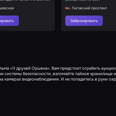
зловещих сил
шевская
м. Лиговский проспект
ировать
Забронировать
ильма «11 друзей Оушена». Вам предстоит ограбить аукци
ни системы безопасности, взломайте тайное хранилище и
на камерах видеонаблюдения. И не попадитесь в руки ох