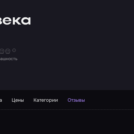
века
рашность
а
Цены
Категории
Отзывы