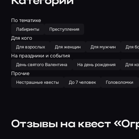
Категории
По тематике
Лабиринты
Преступления
Для кого
Для взрослых
Для женщин
Для мужчин
Для б
На праздники и события
День святого Валентина
На день рождения
Для к
Прочие
Нестрашные квесты
До 7 человек
Головоломки
Отзывы на квест «Ог