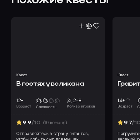
Похожие квесты
Квест
Квест
В гостях у великана
Грави
12+
2–8
14+
Возраст
Кол-во игроков
Возраст
Сложность
С
(10 команд)
9.9
/10
9.7
/1
Отправляйтесь в страну гигантов,
Погрузите
чтобы добыть сыр для мышек
явлений, 