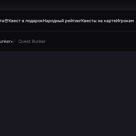
та
Квест в подарок
Народный рейтинг
Квесты на карте
Игрокам
unker»
Quest Bunker