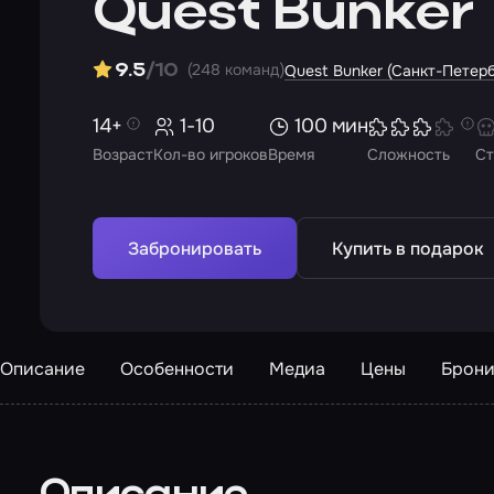
Quest Bunker
(248 команд)
9.5
/10
Quest Bunker (Санкт-Петерб
14+
1-10
100 мин
Возраст
Кол-во игроков
Время
Сложность
Ст
Забронировать
Купить в подарок
Описание
Особенности
Медиа
Цены
Брони