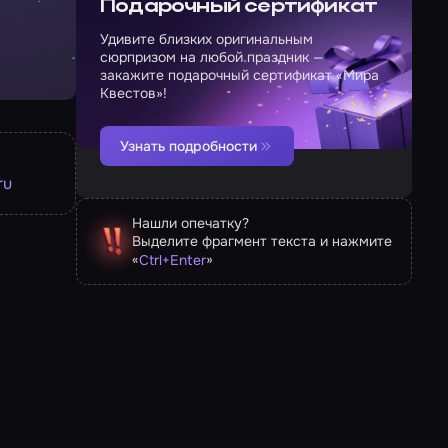
Подарочный сертификат
Удивите близких оригинальным
сюрпризом на любой праздник —
закажите подарочный сертификат «Мира
Квестов»!
Узнать подробности
ru
Нашли опечатку?
Выделите фрагмент текста и нажмите
«
»
Ctrl
+
Enter