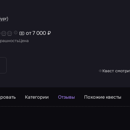
ург)
от 7 000 ₽
рашность
Цена
Квест смотрит
ровать
Категории
Отзывы
Похожие квесты