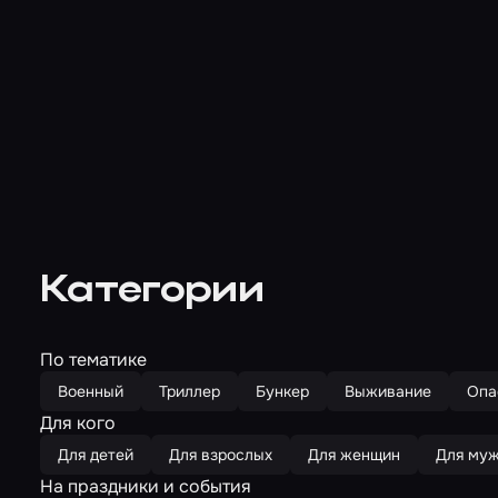
Категории
По тематике
Военный
Триллер
Бункер
Выживание
Опа
Для кого
Для детей
Для взрослых
Для женщин
Для му
На праздники и события