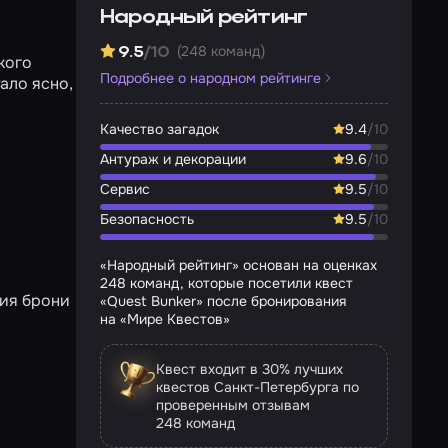
Народный рейтинг
(248 команд)
9.5
/10
кого
Подробнее о народном рейтинге
ало ясно,
Качество загадок
9.4
/10
Антураж и декорации
9.6
/10
Сервис
9.5
/10
Безопасность
9.5
/10
«Народный рейтинг» основан на оценках
248 команд, которые посетили квест
ния брони
«Quest Bunker» после бронирования
на «Мире Квестов»
Квест входит в 30% лучших
квестов Санкт-Петербурга по
проверенным отзывам
248 команд