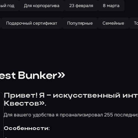
вый год
Для корпоратива
23 февраля
8 марта
Подарочный сертификат
Популярные
Семейные
Т
est Bunker»
Привет! Я – искусственный и
Квестов».
Для вашего удобства я проанализировал 255 последни
Особенности: