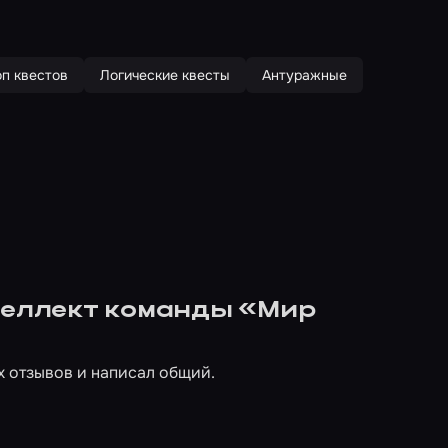
оп квестов
Логические квесты
Антуражные
нтеллект команды «Мир
х отзывов и написал общий.