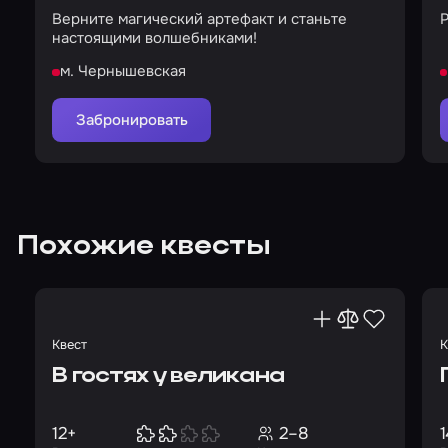
Верните магический артефакт и станьте
Р
настоящими волшебниками!
м. Чернышевская
Забронировать
Похожие квесты
Квест
К
В гостях у великана
12+
2–8
1