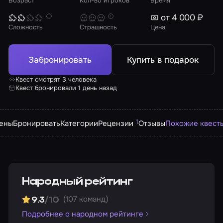
Возраст
Кол-во игроков
Время
от 4 000 ₽
Сложность
Страшность
Цена
Забронировать
Купить в подарок
Квест смотрят 3 человека
Квест бронировали 1 день назад
1
ены
Бронировать
Категории
Рецензии
Отзывы
Похожие квест
Народный рейтинг
(107 команд)
9.3
/10
Подробнее о народном рейтинге