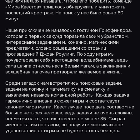
чье имя нельзя называть. Чтобы его победить, команде
«Мира Квестов» пришлось обнаружить и уничтожить
последний крестраж. На поиск у нас было ровно 60
минут.
Наше приключение началось с гостиной Гриффиндора,
которая с первых секунд поразила своим убранством,
интересными задачками и, конечно, магическими
предметами, словно сошедшими со страниц
произведений Джоан Роулинг. По ходу игры мы
почувствовали себя настоящими волшебниками, ведь
сама шляпа отнесла нас к белым магам, а заклинания и
волшебная палочка претворяли желаемое в жизнь.
Среди загадок нам встретились поисковые задачи,
задачи на логику и математику, на смекалку и
выявление навыков командной работы. Каждая задача
гармонично вписана в сюжет игры и соответсвует
канонам мира магии. Квест лучше посещать составом не
больше четырех человек, ведь задачи не очень сложны,
несмотря на то, что их в квесте не менее 35. Сыграв
именно таким составом, вы получите максимальное
удовольствие от игры и не будете стоять без дела.