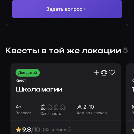
Задать вопрос
Квесты в той же локации
5
Для детей
Квест
К
Школа магии
4+
2–10
1
Возраст
Кол-во игроков
В
Сложность
(32 команды)
9.8
/10