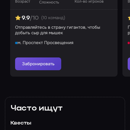
Возраст
Кол-во игроков
В
Сложность
(10 команд)
9.9
/10
Отправляйтесь в страну гигантов, чтобы
П
добыть сыр для мышек
р
м. Проспект Просвещения
Забронировать
Часто ищут
Квесты