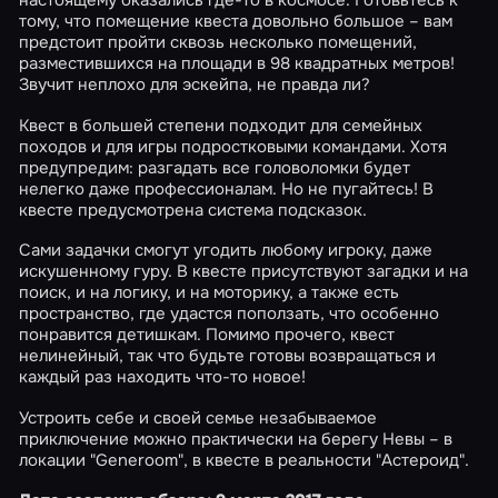
настоящему оказались где-то в космосе. Готовьтесь к
тому, что помещение квеста довольно большое – вам
предстоит пройти сквозь несколько помещений,
разместившихся на площади в 98 квадратных метров!
Звучит неплохо для эскейпа, не правда ли?
Квест в большей степени подходит для семейных
походов и для игры подростковыми командами. Хотя
предупредим: разгадать все головоломки будет
нелегко даже профессионалам. Но не пугайтесь! В
квесте предусмотрена система подсказок.
Сами задачки смогут угодить любому игроку, даже
искушенному гуру. В квесте присутствуют загадки и на
поиск, и на логику, и на моторику, а также есть
пространство, где удастся поползать, что особенно
понравится детишкам. Помимо прочего, квест
нелинейный, так что будьте готовы возвращаться и
каждый раз находить что-то новое!
Устроить себе и своей семье незабываемое
приключение можно практически на берегу Невы – в
локации "Generoom", в квесте в реальности "Астероид".