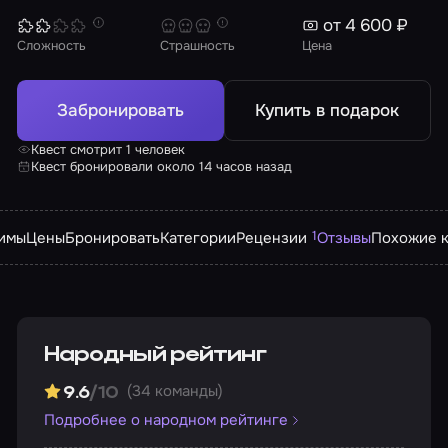
от 4 600 ₽
Сложность
Страшность
Цена
Забронировать
Купить в подарок
Квест смотрит 1 человек
Квест бронировали около 14 часов назад
1
имы
Цены
Бронировать
Категории
Рецензии
Отзывы
Похожие к
Народный рейтинг
(34 команды)
9.6
/10
Подробнее о народном рейтинге