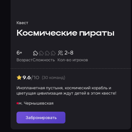
Квест
Космические пираты
6+
2–8
Возраст
Сложность
Кол-во игроков
(30 команд)
9.6
/10
Инопланетная пустыня, космический корабль и
цветущая цивилизация ждут детей в этом квесте!
м. Чернышевская
Забронировать