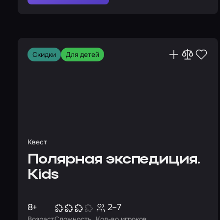
Скидки
Для детей
Квест
Полярная экспедиция.
Kids
8+
2–7
Возраст
Сложность
Кол-во игроков