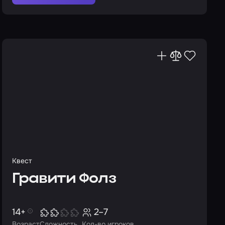
Квест
Гравити Фолз
14+
2–7
Возраст
Сложность
Кол-во игроков