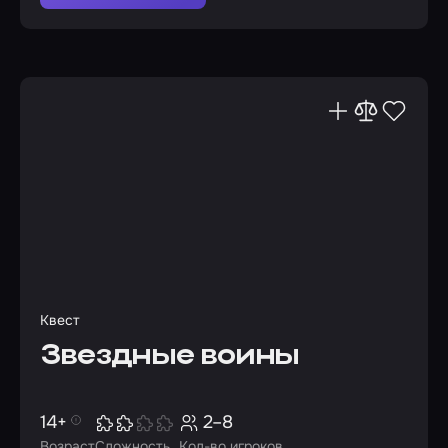
Квест
Звездные воины
14+
2–8
Возраст
Сложность
Кол-во игроков