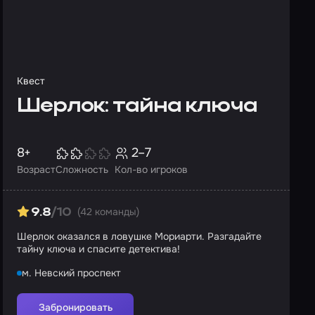
Квест
Шерлок: тайна ключа
8+
2–7
Возраст
Сложность
Кол-во игроков
(42 команды)
9.8
/10
Шерлок оказался в ловушке Мориарти. Разгадайте
тайну ключа и спасите детектива!
м. Невский проспект
Забронировать