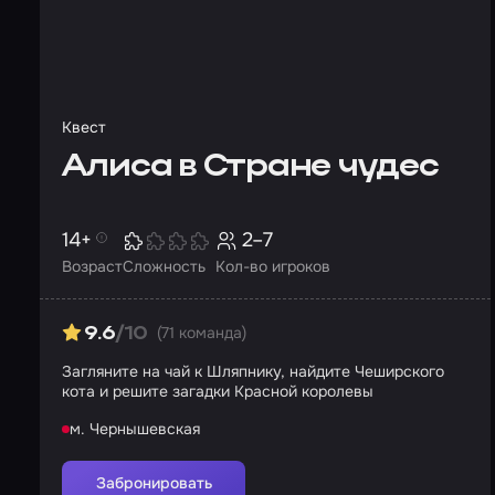
Квест
Алиса в Стране чудес
14+
2–7
Возраст
Сложность
Кол-во игроков
(71 команда)
9.6
/10
Загляните на чай к Шляпнику, найдите Чеширского
кота и решите загадки Красной королевы
м. Чернышевская
Забронировать