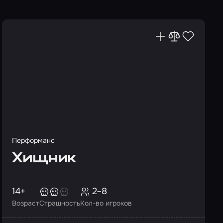
Перформанс
Хищник
14+
2–8
Возраст
Страшность
Кол-во игроков