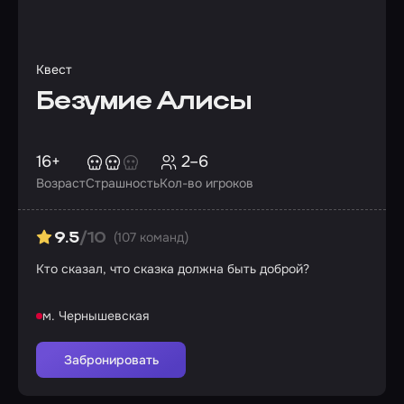
Квест
Безумие Алисы
16+
2–6
Возраст
Страшность
Кол-во игроков
(107 команд)
9.5
/10
Кто сказал, что сказка должна быть доброй?
м. Чернышевская
Забронировать