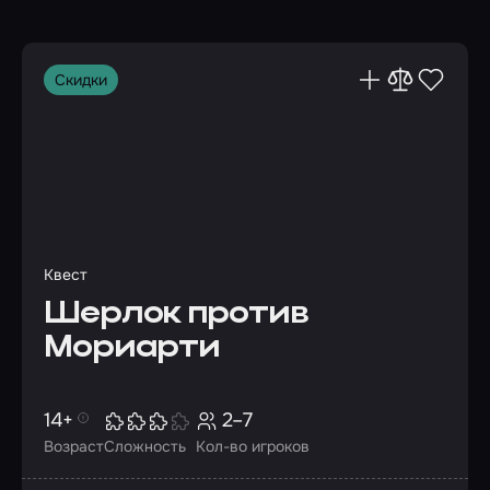
Скидки
Квест
Шерлок против
Мориарти
14+
2–7
Возраст
Сложность
Кол-во игроков