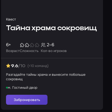
Квест
Тайна храма сокровищ
6+
2–6
Возраст
Сложность
Кол-во игроков
(<10 команд)
9.6
/10
Разгадайте тайны храма и вынесите побольше
сокровищ
м. Гостиный двор
Забронировать