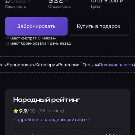
от 5 000 ₽
Сложность
Страшность
Цена
Забронировать
Купить в подарок
Квест смотрят 5 человек
Квест бронировали 1 день назад
1
ены
Бронировать
Категории
Рецензии
Отзывы
Похожие квесты
Народный рейтинг
(38 команд)
9.9
/10
Подробнее о народном рейтинге