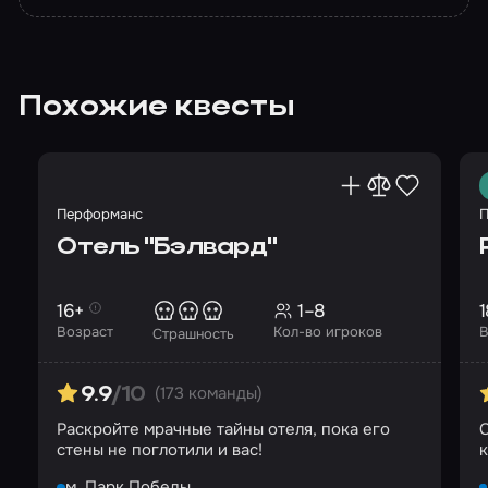
Похожие квесты
Перформанс
П
Отель "Бэлвард"
16+
1–8
1
Возраст
Кол-во игроков
В
Страшность
(173 команды)
9.9
/10
Раскройте мрачные тайны отеля, пока его
С
стены не поглотили и вас!
м. Парк Победы