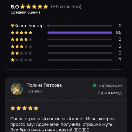
(85 отзывов)
5.0
Средняя оценка
Квест-мастер
2
85
0
0
0
0
Полина Петрова
Подтвержден
Новичок
7 дней назад
Очень страшный и классный квест. Игра актёров
просто вау! Адреналин получила, страшно жуть.
Все было очень очень круто! ❤️‍🔥❤️‍🔥❤️‍🔥