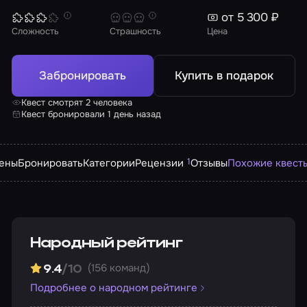
от 5 300 ₽
Сложность
Страшность
Цена
Забронировать
Купить в подарок
Квест смотрят 2 человека
Квест бронировали 1 день назад
1
ены
Бронировать
Категории
Рецензии
Отзывы
Похожие квест
Народный рейтинг
(156 команд)
9.4
/10
Подробнее о народном рейтинге