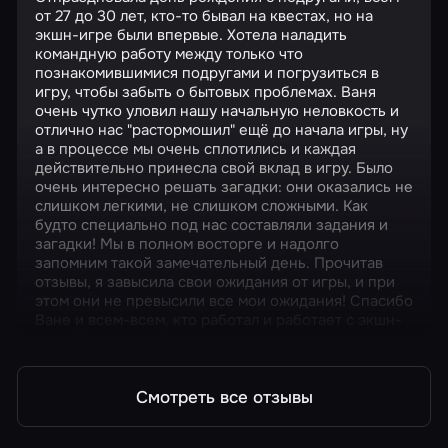
от 27 до 30 лет, кто-то бывал на квестах, но на
экшн-игре были впервые. Хотела наладить
командную работу между только что
познакомившимися подругами и погрузиться в
игру, чтобы забыть о бытовых проблемах. Ваня
очень чутко уловил нашу начальную неловкость и
отлично нас "растормошил" ещё до начала игры, ну
а в процессе мы очень сплотились и каждая
действительно принесла свой вклад в игру. Было
очень интересно решать загадки: они оказались не
слишком легкими, не слишком сложными. Как
будто специально под нас составляли задания и
загадки! Мы в полном восторге и надолго
запомним такой замечательный день. Прочитав
отзывы, я завысила свои ожидания от игры, и при
этом они не превысили все мои ожидания! Спасибо
Ване и всем-всем, кто работал и работает с экшн-
игрой Алькатрас :)
Смотреть все отзывы