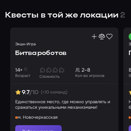
Квесты в той же локации
2
Экшн-Игра
Э
Битва роботов
14+
2–8
Возраст
Кол-во игроков
В
Сложность
(<10 команд)
9.7
/10
Единственное место, где можно управлять и
Н
сражаться уникальными механизмами!
б
м. Новочеркасская