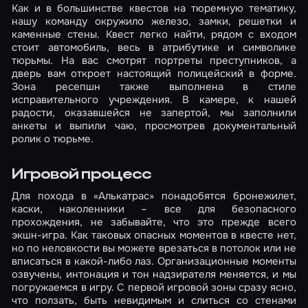
Как и в большинстве квестов на тюремную тематику,
нашу команду окружило железо, замки, решетки и
каменные стены. Квест легко найти, рядом с входом
стоит автомобиль, весь в атрибутике и символике
тюрьмы. На вас смотрят портреты преступников, а
дверь вам откроет настоящий полицейский в форме.
Зона ресепшн также выполнена в стиле
исправительного учреждения. В камере, к нашей
радости, оказавшейся не запертой, мы заполнили
анкеты и выпили чаю, просмотрев документальный
ролик о тюрьме.
Игровой процесс
Для похода в «Алькатрас» понадобятся бронежилет,
каски, наколенники – все для безопасного
прохождения, не забывайте, что это прежде всего
экшн-игра. Как таковых опасных моментов в квесте нет,
но по неловкости вы можете врезаться в потолок или не
вписаться в какой-либо лаз. Организационные моменты
озвучены, интонация и тон надзирателя меняется, и мы
погружаемся в игру. С первой игровой зоны сразу ясно,
что ползать, быть невидимым и слиться со стенами