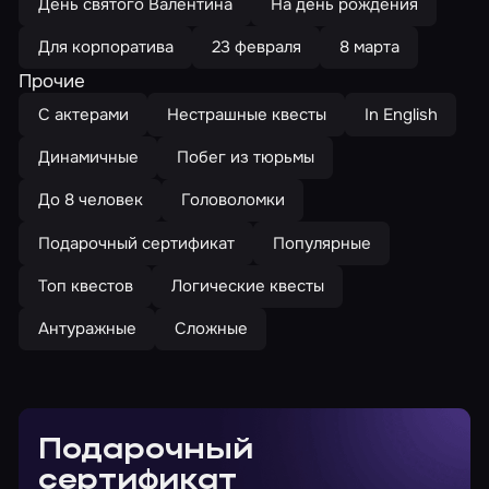
День святого Валентина
На день рождения
Для корпоратива
23 февраля
8 марта
Прочие
С актерами
Нестрашные квесты
In English
Динамичные
Побег из тюрьмы
До 8 человек
Головоломки
Подарочный сертификат
Популярные
Топ квестов
Логические квесты
Антуражные
Сложные
Подарочный
сертификат