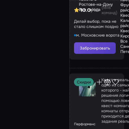
Ростове-на-Дону
Фру
(1818
Все города
рай
10.0
/10
команд)
Кве
Кал
Делай выбор, пока не
рай
стало слишком поздно
Кве
м. Московские ворота
Кир
Все
Сан
Забронировать
Пет
Квест в реаль
Скидки
одно из самых
которого - на
решения логич
помощью ловк
квест-комнаты
комнаты отпра
приходится д
задания реаль
Перформанс