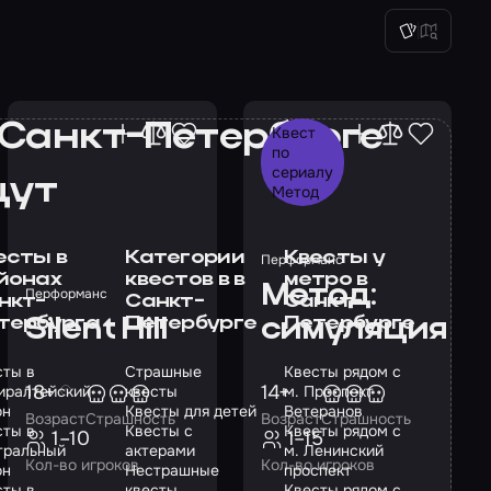
 Санкт-Петербурге
Квест
по
сериалу
щут
Метод
есты в
Категории
Квесты у
Перформанс
йонах
квестов в в
метро в
Метод:
Перформанс
нкт-
Санкт-
Санкт-
тербурга
Петербурге
Петербурге
Silent Hill
симуляция
сты в
Страшные
Квесты рядом с
18+
14+
иралтейский
квесты
м. Проспект
он
Квесты для детей
Ветеранов
Возраст
Страшность
Возраст
Страшность
сты в
Квесты с
Квесты рядом с
1–10
1–15
тральный
актерами
м. Ленинский
Кол-во игроков
Кол-во игроков
он
Нестрашные
проспект
сты в
квесты
Квесты рядом с