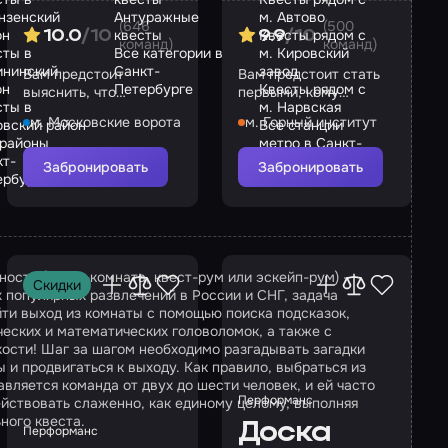
нзенский
Антуражные
м. Автово
(646
(500
он
квесты
Квесты рядом с
10.0
/10
9.9
/10
команд)
команд)
сты в
Все категории в
м. Кировский
ининский
Санкт-
завод
Вам предстоит
Вам предстоит стать
он
Петербурге
Квесты рядом с
выяснить, что
первыми, кому
сты в
м. Нарвская
произошло два года
удастся погрузиться в
м. Московские ворота
м. Горный институт
овский район
Все станции
назад, и выбраться из
симуляцию разума
 районы
метро в Санкт-
зловещего тумана
другого человека
кт-
Петербурге
Забронировать
Забронировать
ербурга
ности (квест-комната, квест-рум или эскейп-рум) -
Скидки
 популярных развлечений в России и СНГ, задача
йти выход из комнаты с помощью поиска подсказок,
еских и математических головоломок, а также с
ости! Шаг за шагом необходимо разгадывать загадки
 и продвигаться к выходу. Как правило, выбраться из
вляется команда от двух до шести человек, и ей часто
Перформанс
ействовать слаженно, как единому целому, выполняя
ного квеста.
Доска
Перформанс