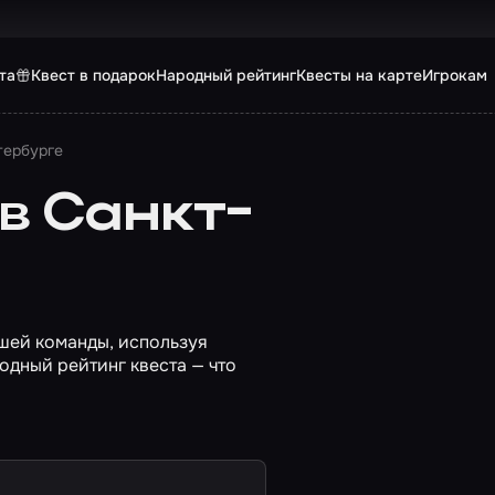
та
Квест в подарок
Народный рейтинг
Квесты на карте
Игрокам
тербурге
в Санкт-
ашей команды, используя
одный рейтинг квеста — что