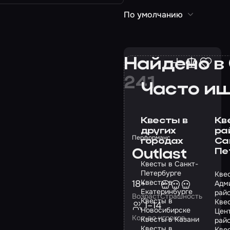
По умолчанию
Найдено в
241
Часто и
Квесты в
Кв
других
ра
Перформанс
городах
Са
Пе
Outlast
Квесты в Санкт-
Петербурге
Кве
Квесты в
18+
Адм
Екатеринбурге
рай
Возраст
Страшность
Квесты в
Кве
1–14
Новосибирске
Цен
Кол-во игроков
Квесты в Казани
рай
Квесты в
Кве