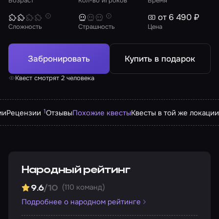
Возраст
Кол-во игроков
Время
от 6 490 ₽
Сложность
Страшность
Цена
Забронировать
Купить в подарок
Квест смотрят 2 человека
1
ии
Рецензии
Отзывы
Похожие квесты
Квесты в той же локации
Народный рейтинг
(110 команд)
9.6
/10
Подробнее о народном рейтинге