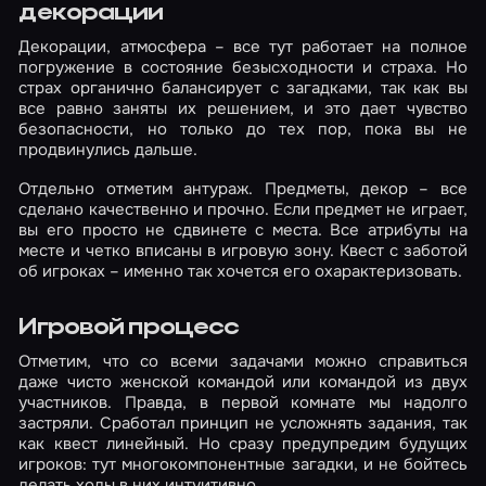
декорации
Декорации, атмосфера – все тут работает на полное
погружение в состояние безысходности и страха. Но
страх органично балансирует с загадками, так как вы
все равно заняты их решением, и это дает чувство
безопасности, но только до тех пор, пока вы не
продвинулись дальше.
Отдельно отметим антураж. Предметы, декор – все
сделано качественно и прочно. Если предмет не играет,
вы его просто не сдвинете с места. Все атрибуты на
месте и четко вписаны в игровую зону. Квест с заботой
об игроках – именно так хочется его охарактеризовать.
Игровой процесс
Отметим, что со всеми задачами можно справиться
даже чисто женской командой или командой из двух
участников. Правда, в первой комнате мы надолго
застряли. Сработал принцип не усложнять задания, так
как квест линейный. Но сразу предупредим будущих
игроков: тут многокомпонентные загадки, и не бойтесь
делать ходы в них интуитивно.