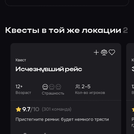
Квесты в той же локации
2
Квест
К
Исчезнувший рейс
12+
2–5
1
Возраст
Кол-во игроков
В
Страшность
(301 команда)
9.7
/10
Пристегните ремни: будет немного трясти
Р