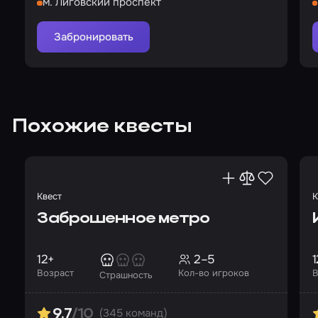
м. Лиговский проспект
Забронировать
Похожие квесты
Квест
К
Заброшенное метро
12+
2–5
1
Возраст
Кол-во игроков
В
Страшность
(345 команд)
9.7
/10