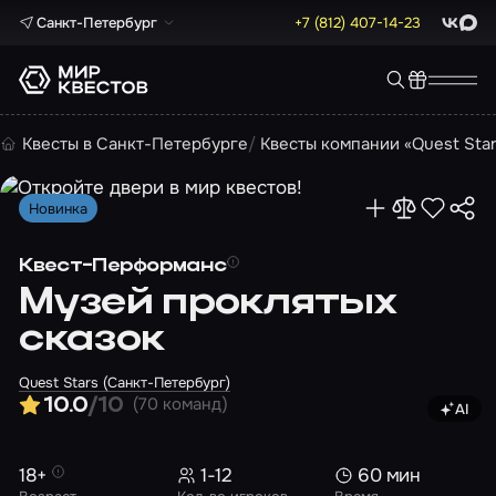
Санкт-Петербург
+7 (812) 407-14-23
ВКонта
Max
Квесты в Санкт-Петербурге
Квесты компании «Quest Sta
Новинка
Квест-Перформанс
Музей проклятых
сказок
Quest Stars (Санкт-Петербург)
(70 команд)
10.0
/10
AI
Изображ
18+
1-12
60 мин