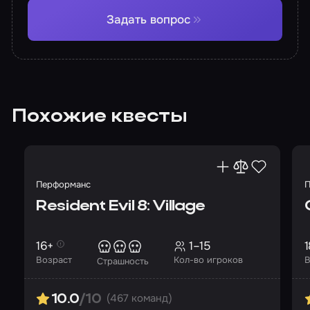
Задать вопрос
Похожие квесты
Перформанс
П
Resident Evil 8: Village
16+
1–15
1
Возраст
Кол-во игроков
В
Страшность
(467 команд)
10.0
/10