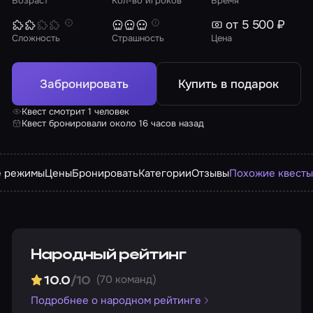
Возраст
Кол-во игроков
Время
от 5 500 ₽
Сложность
Страшность
Цена
Забронировать
Купить в подарок
Квест смотрит 1 человек
Квест бронировали около 16 часов назад
е режимы
Цены
Бронировать
Категории
Отзывы
Похожие квест
Народный рейтинг
(70 команд)
10.0
/10
Подробнее о народном рейтинге