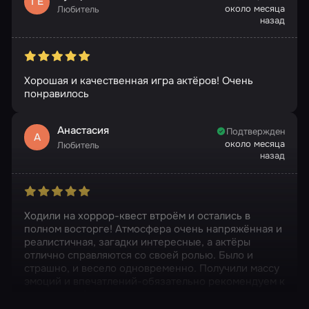
ГЕ
около месяца
Любитель
назад
Хорошая и качественная игра актёров! Очень
понравилось
Анастасия
Подтвержден
А
около месяца
Любитель
назад
Ходили на хоррор-квест втроём и остались в
полном восторге! Атмосфера очень напряжённая и
реалистичная, загадки интересные, а актёры
отлично справляются со своей ролью. Было и
страшно, и весело одновременно. Получили массу
эмоций и впечатлений-обязательно рекомендуем к
посещению!