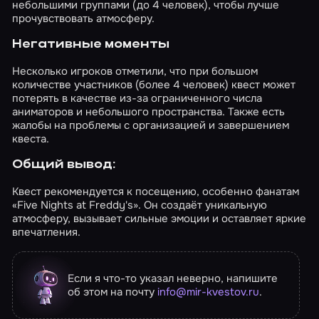
небольшими группами (до 4 человек), чтобы лучше
Порадуются и поклонники оригинала, ведь
прочувствовать атмосферу.
это очень точное попадание в его
атмосферу, и любители технически
Негативные моменты
прокаченных проектов, и, конечно, фанаты
творчества данного организатора!
Несколько игроков отметили, что при большом
количестве участников (более 4 человек) квест может
потерять в качестве из-за ограниченного числа
аниматоров и небольшого пространства. Также есть
жалобы на проблемы с организацией и завершением
квеста.
Общий вывод:
Квест рекомендуется к посещению, особенно фанатам
«Five Nights at Freddy's». Он создаёт уникальную
атмосферу, вызывает сильные эмоции и оставляет яркие
впечатления.
Если я что-то указал неверно, напишите
об этом на почту
info@mir-kvestov.ru
.