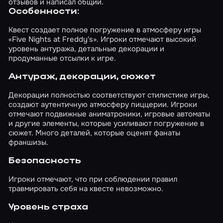
отзывов и написал общий.
Игровой процесс был разделен на две части:
Особенности:
территория пиццерии и комната охраны. В
последней абсолютно точно было безопасно.
Квест создает полное погружение в атмосферу игры
На контрасте с ней остальная площадь
«Five Nights at Freddy's». Игроки отмечают высокий
представляла собой средоточие страха! Мы
уровень антуража, детальные декорации и
сами решали, какое время проведем в
продуманные отсылки к игре.
безопасной комнате, а какое – «в поле».
Перед каждой вылазкой мы внимательно
Антураж, декорации, сюжет
отсматривали live-изображения, чтобы
понять, где именно сейчас находятся
Декорации полностью соответствуют стилистике игры,
аниматроники. Затем разрабатывали свой
создают аутентичную атмосферу пиццерии. Игроки
маршрут с путями отхода и лишь после этого
отмечают подвижные аниматроники, игровые автоматы
отправлялись в саму пиццерию. И это
и другие элементы, которые усиливают погружение в
действительно помогало! Хотя порой зло
сюжет. Много деталей, которые оценят фанаты
все-таки умудрялось нас перехитрить.
франшизы.
Отдельно стоит отметить карту. Дело в том,
что это не тот перформанс, где тебя ведут за
Безопасность
ручку светом. В комнате охраны висел план
помещения, и мы сами должны были
Игроки отмечают, что при соблюдении правил
построить маршрут. Если ошибались, то
травмировать себя на квесте невозможно.
встречали злодея, бежали назад и начинали
все заново, как в любой компьютерной игре.
Уровень страха
А теперь о главном – аниматроники. Здесь их