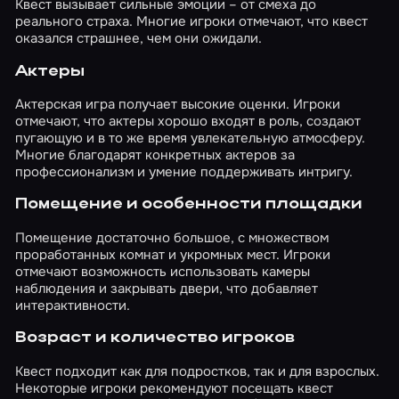
Квест вызывает сильные эмоции – от смеха до
было очень много! Часть была представлена
реального страха. Многие игроки отмечают, что квест
актерами, а большинство являлись
оказался страшнее, чем они ожидали.
настоящими работающими роботами. Их
внешний облик полностью соответствовал
Актеры
персонажам из игры. Более того, костюмы
были технологичны. Например, глаза могли
Актерская игра получает высокие оценки. Игроки
загореться красными лазерами, начав
отмечают, что актеры хорошо входят в роль, создают
сканирование пространства. Загадки и
пугающую и в то же время увлекательную атмосферу.
задания Среди сильных сторон проекта
Многие благодарят конкретных актеров за
также можно выделить и загадки. Они здесь
профессионализм и умение поддерживать интригу.
были в большей степени игровые и на
внимательность, но присутствовали в полном
Помещение и особенности площадки
объеме. Мы выполняли сюжетные действия,
что-то находили и применяли, наблюдали по
Помещение достаточно большое, с множеством
камерам, строили маршрут, а еще играли в
проработанных комнат и укромных мест. Игроки
автоматы. Один из них и вовсе разработали
отмечают возможность использовать камеры
специально для квеста! Фишка Зло здесь
наблюдения и закрывать двери, что добавляет
абсолютно спокойно, и от этого куда
интерактивности.
страшнее, чем если бы оно носилось за
тобой вприпрыжку. Выводы Настоятельно
Возраст и количество игроков
хочется рекомендовать проект поклонникам
жанра стелс, поскольку это буквально его
Квест подходит как для подростков, так и для взрослых.
квинтэссенция. Крадешься, замираешь,
Некоторые игроки рекомендуют посещать квест
боишься, прячешься, не дышишь.