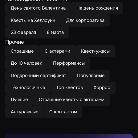
День святого Валентина
На день рождения
Квесты на Хеллоуин
Для корпоратива
23 февраля
8 марта
Прочие
Страшные
С актерами
Квест-ужасы
До 10 человек
Перформансы
Подарочный сертификат
Популярные
Технологичные
Топ квестов
Хоррор
Лучшие
Страшные квесты с актерами
Антуражные
С контактом