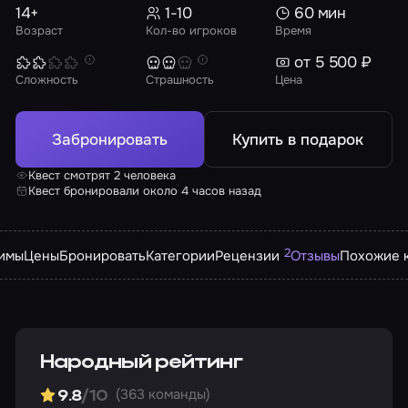
14+
1-10
60 мин
Возраст
Кол-во игроков
Время
от 5 500 ₽
Сложность
Страшность
Цена
Забронировать
Купить в подарок
Квест смотрят 2 человека
Квест бронировали около 4 часов назад
2
имы
Цены
Бронировать
Категории
Рецензии
Отзывы
Похожие 
Народный рейтинг
(363 команды)
9.8
/10