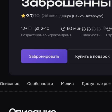
Заброшенны
(216 команд)
9.7
/10
Цирк (Санкт-Петербург)
12+
2-10
60 мин
Возраст
Кол-во игроков
Время
Сложность
Ст
Забронировать
Купить в подарок
Описание
Особенности
Медиа
Доступные ре