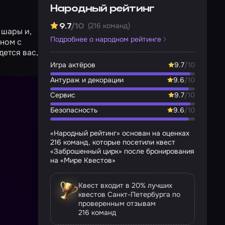
Народный рейтинг
(216 команд)
9.7
/10
 шары и,
Подробнее о народном рейтинге
нном с
дется вас,
Игра актёров
9.7
/10
Антураж и декорации
9.6
/10
Сервис
9.7
/10
Безопасность
9.6
/10
«Народный рейтинг» основан на оценках
216 команд, которые посетили квест
«Заброшенный цирк» после бронирования
на «Мире Квестов»
Квест входит в 20% лучших
квестов Санкт-Петербурга по
проверенным отзывам
216 команд