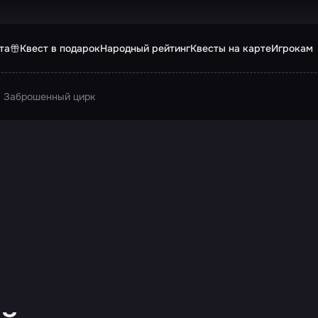
та
Квест в подарок
Народный рейтинг
Квесты на карте
Игрокам
Заброшенный цирк