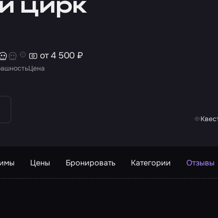
й цирк
от 4 500 ₽
рашность
Цена
Квес
жимы
Цены
Бронировать
Категории
Отзывы