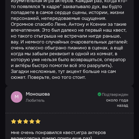
изумительная игра актёров. Каждый раз, когда кто-
то появлялся "в кадре" захватывало дух, вы будто
попадаете в самое сердце сцены, истории, жизни
персонажей, непередоваемые ощущения.
Огромное спасибо Лене, Антону и Ксении за такие
впечатления. Это был далеко не первый наш квест,
но такого отыгрыша не встречали нигде раньше,
вау. И немного случайных очаровательных деталей:
очень классно обыграно пианино в сценах, а ещё
когда мы забыли реквизит в одной из комнат, в
которую уже нельзя было возвращаться, оператор
и актёры быстро помогли всё это разрулить).
Загадки несложные, тут акцент больше на сам
сюжет. Поверьте, оно того стоит.
Моношова
Подтвержден
М
около года
Любитель
назад
мне очень понравился квест,игра актеров
великолепна,думаю приду еще раз)