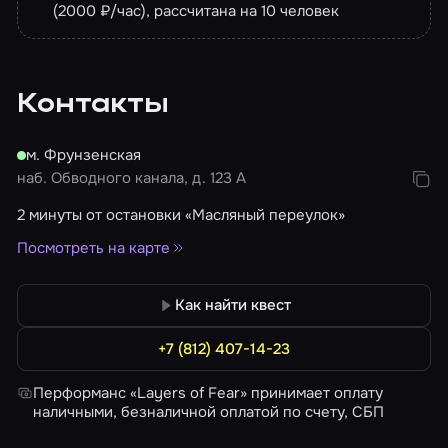
высылает в Telegram в течение 7 дней ролик
(2000 ₽/час), рассчитана на 10 человек
длительностью 3-4 минуты, стоимость – 2500 ₽.
Услугу необходимо согласовывать заранее.
Контакты
м. Фрунзенская
наб. Обводного канала, д. 123 А
2 минуты от остановки «Масляный переулок»
Посмотреть на карте
Как найти квест
+7 (812) 407-14-23
Перформанс «Layers of Fear» принимает оплату
наличными, безналичной оплатой по счету, СБП