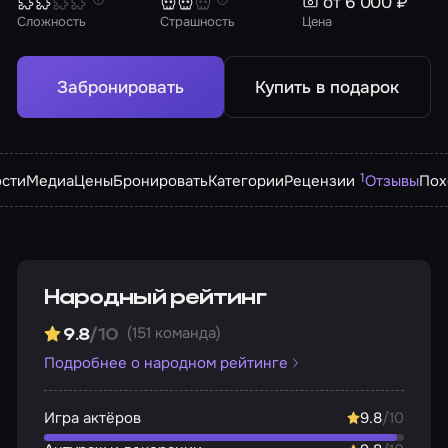
от 6 000 ₽
Сложность
Страшность
Цена
Забронировать
Купить в подарок
1
сти
Медиа
Цены
Бронировать
Категории
Рецензии
Отзывы
Пох
Народный рейтинг
(151 команда)
9.8
/10
Подробнее о народном рейтинге
Игра актёров
9.8
/10