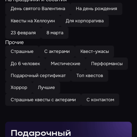
День святого Валентина
На день рождения
Квесты на Хеллоуин
Для корпоратива
23 февраля
8 марта
Прочие
Страшные
С актерами
Квест-ужасы
До 6 человек
Мистические
Перформансы
Подарочный сертификат
Топ квестов
Хоррор
Лучшие
Страшные квесты с актерами
С контактом
Подарочный