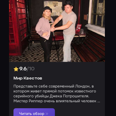
9.6
/10
Мир Квестов
Представьте себе современный Лондон, в
котором живет прямой потомок известного
серийного убийцы Джека Потрошителя.
Мистер Риппер очень влиятельный человек в
городе, но, как и у всех, у него есть тайны,
которые команде «Мира Квестов» придется
Читать обзор
выяснить. Игра начинается с порога локации