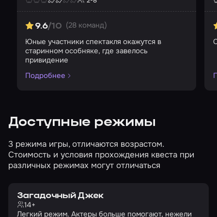
2-8
Страшность
Сложность
Кол-во игроков
С
(28 команд)
9.6
/10
Юные участники спектакля окажутся в
старинном особняке, где завелось
привидение
Подробнее
Доступные режимы
3 режима игры, отличаются возрастом.
Стоимость и условия прохождения квеста при
различных режимах могут отличаться
Загадочный Джек
14+
Легкий режим. Актеры больше помогают, нежели