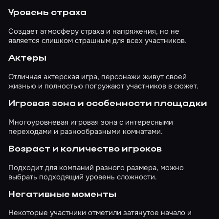
максимальный эффект и наибольшее
Уровень страха
погружение случится, если в составе вашей
команды будет два-три участника. Помните
Создает атмосферу страха и напряжения, но не
главное, что это не квест, это театр и важнее
является слишком страшным для всех участников.
загадок здесь общение с актерами,
интерактив, а также возможность поменять
Актеры
исход игры. Ну, а блестящий и фееричный
финал обеспечен в любом случае! Дата
Отличная актерская игра, персонажи живут своей
создания обзора: 23 ноября 2017 года
жизнью и полностью погружают участников в сюжет.
Игровая зона и особенности площадки
Многоуровневая игровая зона с интересными
переходами и разнообразными комнатами.
Возраст и количество игроков
Подходит для компаний разного размера, можно
выбрать подходящий уровень сложности.
Негативные моменты
Некоторые участники отметили затянутое начало и