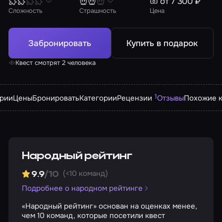
от 7 300 ₽
Сложность
Страшность
Цена
Забронировать
Купить в подарок
Квест смотрят 2 человека
1
арии
Цены
Бронировать
Категории
Рецензии
Отзывы
Похожие к
Народный рейтинг
(<10 команд)
9.9
/10
Подробнее о народном рейтинге
«Народный рейтинг» основан на оценках менее,
чем 10 команд, которые посетили квест