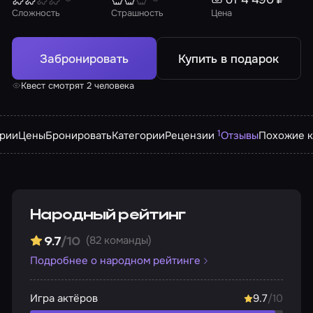
Сложность
Страшность
Цена
Забронировать
Купить в подарок
Квест смотрят 2 человека
1
арии
Цены
Бронировать
Категории
Рецензии
Отзывы
Похожие к
Народный рейтинг
(82 команды)
9.7
/10
Подробнее о народном рейтинге
Игра актёров
9.7
/10