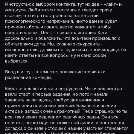
Инструктаж с выбором контакта, тут их два – «лайт» и
«медиум». Любителям прессинга и «харда» сразу
скажем, что игра построена на нагнетании
психологического напряжения, никто вам не будет
причинять боль и гонять вас по комнатам, чтобы
нанести увечья. Цель – показать историю Кэти
досконально и объяснить, что все-таки произошло с
обитателями дома. Мы, словно экскурсанты-
исследователи, должны погрузиться в происходящее и
найти ответы на все вопросы, ну и само собой
выбраться.
Ввод в игру – в темноте, появление хозяина и
разделение команды.
Квест очень логичный и нетрудный. Мы очень быстро
взяли старт и первые задания, но потом начали
зависать на загадках, требующих внимания и
применения поисковых умений. Баланс появлений
актера и загадок очень грамотный. Тебе страшно, но ты
все-таки занят решением различных задач. Они все
понятны, четко идут по сюжетной линии, и постепенно
догадка о финале истории с нашим участием становится
ясной и печальной... Но обойдемся без спойлеров!