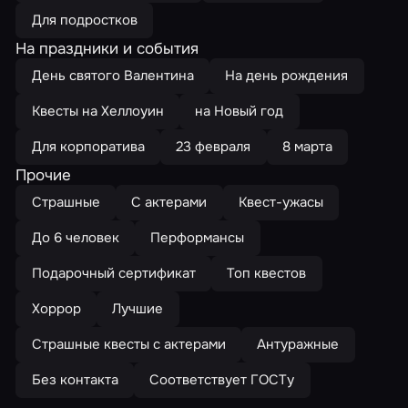
Для подростков
На праздники и события
День святого Валентина
На день рождения
Квесты на Хеллоуин
на Новый год
Для корпоратива
23 февраля
8 марта
Прочие
Страшные
С актерами
Квест-ужасы
До 6 человек
Перформансы
Подарочный сертификат
Топ квестов
Хоррор
Лучшие
Страшные квесты с актерами
Антуражные
Без контакта
Соответствует ГОСТу