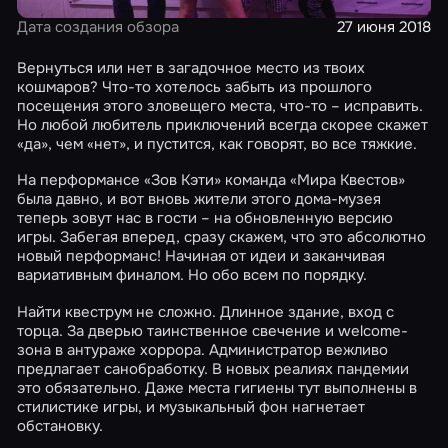
Дата создания обзора
27 июня 2018
Вернуться или нет в загадочное место из твоих
кошмаров? Что-то хотелось забыть из прошлого
посещения этого зловещего места, что-то – исправить.
Но любой любитель приключений всегда скорее скажет
«да», чем «нет», и пустится, как говорят, во все тяжкие.
На перформансе «Зов Кэти» команда «Мира Квестов»
была давно, и вот вновь жители этого дома-музея
теперь зовут нас в гости – на обновленную версию
игры. Забегая вперед, сразу скажем, что это абсолютно
новый перформанс! Начиная от идеи и заканчивая
вариативным финалом. Но обо всем по порядку.
Найти квеструм не сложно. Длинное здание, вход с
торца. За дверью таинственное свечение и welcome-
зона в антураже хоррора. Администратор вежливо
предлагает санобработку. В новых реалиях пандемии
это обязательно. Даже места гигиены тут выполнены в
стилистике игры, и музыкальный фон нагнетает
обстановку.