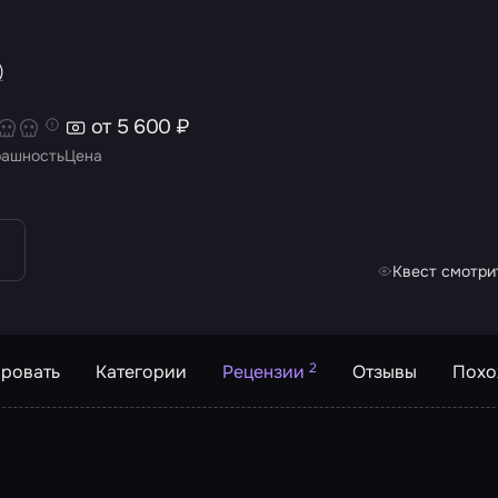
)
от 5 600 ₽
рашность
Цена
Квест смотрит
2
ровать
Категории
Рецензии
Отзывы
Похо