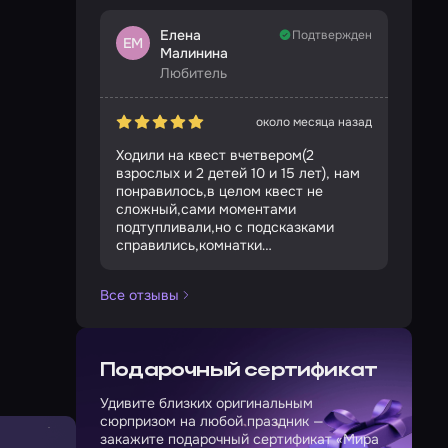
Елена
Подтвержден
ЕМ
Малинина
Любитель
около месяца назад
Ходили на квест вчетвером(2
взрослых и 2 детей 10 и 15 лет), нам
понравилось,в целом квест не
сложный,сами моментами
подтупливали,но с подсказками
справились,комнатки
маленькие,поэтому советуем играть
не более 4х человек.Рекомендуем)
Все отзывы
Подарочный сертификат
Удивите близких оригинальным
сюрпризом на любой праздник —
закажите подарочный сертификат «Мира