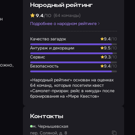
Народный рейтинг
(64 команды)
9.4
/10
ен
Подробнее о народном рейтинге
Качество загадок
9.4
/10
Антураж и декорации
9.5
/10
Сервис
9.3
/10
можно,
Безопасность
9.4
/10
«Народный рейтинг» основан на оценках
64 команд, которые посетили квест
«Самолет-призрак: рейс в никуда» после
бронирования на «Мире Квестов»
Контакты
м. Чернышевская
пер. Соляной, д. 8