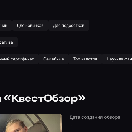
жчин
Для новичков
Для подростков
ратива
чный сертификат
Семейные
Топ квестов
Научная фан
ы «КвестОбзор»
Дата создания обзора