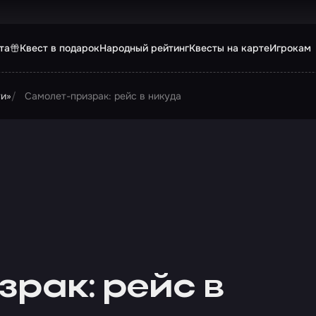
та
Квест в подарок
Народный рейтинг
Квесты на карте
Игрокам
ти»
Самолет-призрак: рейс в никуда
рак: рейс в