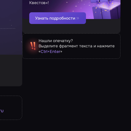
Квестов»!
Узнать подробности
Нашли опечатку?
Выделите фрагмент текста и нажмите
«
»
Ctrl
+
Enter
ru