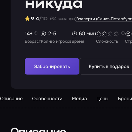
никуда
(64 команды)
9.4
/10
Взаперти (Санкт-Петербург
14+
2-5
60 мин
Возраст
Кол-во игроков
Время
Сложность
Ст
Забронировать
Купить в подарок
Описание
Особенности
Медиа
Цены
Брони