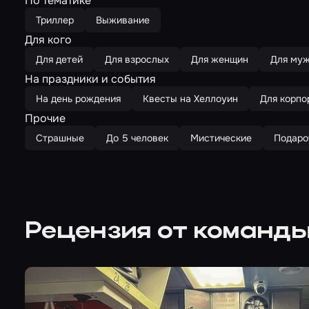
По тематике
Триллер
Выживание
Для кого
Для детей
Для взрослых
Для женщин
Для му
На праздники и события
На день рождения
Квесты на Хеллоуин
Для корпо
Прочие
Страшные
До 5 человек
Мистические
Подаро
Рецензия от команд