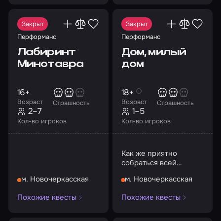
Закрыт
Закрыт
Перформанс
Перформанс
Лабиринт
Дом, милый
Минотавра
дом
16+
18+
Возраст
Возраст
Страшность
Страшность
2–7
1–5
Кол-во игроков
Кол-во игроков
Как же приятно
собраться всей
семьей за одним
м. Новочеркасская
м. Новочеркасская
столом...
Похожие квесты
Похожие квесты