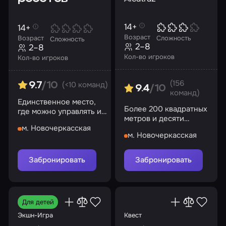
14+
14+
Возраст
Возраст
Сложность
Сложность
2–8
2–8
Кол-во игроков
Кол-во игроков
(156
(<10 команд)
9.7
/10
9.4
/10
команд)
Единственное место,
Более 200 квадратных
где можно управлять и
метров и десяти
сражаться уникальными
разных блоков в
м. Новочеркасская
механизмами!
м. Новочеркасская
самом сердце
легендарной тюрьмы
Забронировать
Забронировать
Для детей
Экшн-Игра
Квест