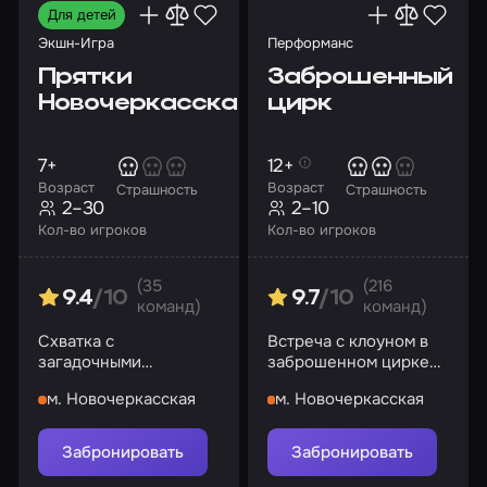
Для детей
Экшн-Игра
Перформанс
Прятки
Заброшенный
Новочеркасская
цирк
7+
12+
Возраст
Возраст
Страшность
Страшность
2–30
2–10
Кол-во игроков
Кол-во игроков
(35
(216
9.4
/10
9.7
/10
команд)
команд)
Схватка с
Встреча с клоуном в
загадочными
заброшенном цирке
сущностями в темной
обернется настоящим
м. Новочеркасская
м. Новочеркасская
пещере
кошмаром
Забронировать
Забронировать