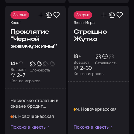
Закрыт
Закрыт
Квест
Экшн-Игра
Проклятие
Страшно
"Черной
Жутко
жемчужины"
18+
Возраст
14+
Страшность
2–30
Возраст
Сложность
Кол-во игроков
2–7
Кол-во игроков
Несколько столетий в
океане бродит
м. Новочеркасская
одинокий корабль
м. Новочеркасская
«Черная жемчужина»…
Похожие квесты
Похожие квесты