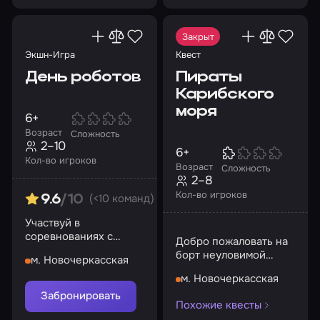
Закрыт
Экшн-Игра
Квест
День роботов
Пираты
Карибского
моря
6+
Возраст
Сложность
2–10
6+
Кол-во игроков
Возраст
Сложность
2–8
Кол-во игроков
(<10 команд)
9.6
/10
Участвуй в
соревнованиях с
Добро пожаловать на
командами роботов!
борт неуловимой
м. Новочеркасская
«Черной жемчужины»
м. Новочеркасская
Забронировать
Похожие квесты