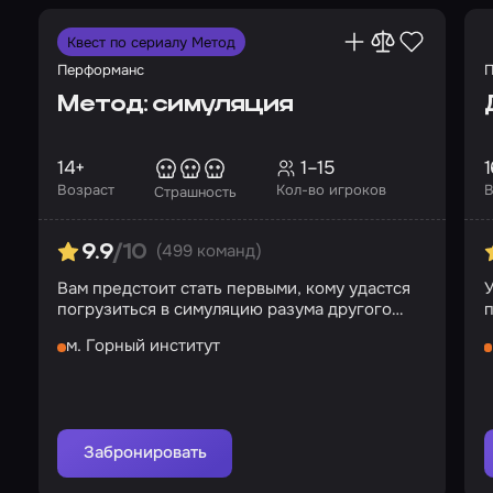
Квест по сериалу Метод
Перформанс
П
Метод: симуляция
14+
1–15
1
Возраст
Кол-во игроков
В
Страшность
(499 команд)
9.9
/10
Вам предстоит стать первыми, кому удастся
У
погрузиться в симуляцию разума другого
человека
м. Горный институт
Забронировать