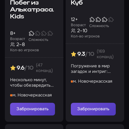
Побег из
Куб
Алькатраса.
Kids
12+
Возраст
Сложность
2–10
8+
Кол-во игроков
Возраст
Сложность
2–8
Кол-во игроков
(169
9.3
/10
команд)
(47
Погружение в мир
9.6
/10
команд)
загадок и интриг:
любое слабое звено в
Несколько минут,
м. Новочеркасская
команде потянет вас
чтобы обезвредить
на дно
все бомбы и
м. Новочеркасская
остановить
преступника
Забронировать
Забронировать