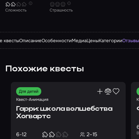
Сложность
Страшность
е квесты
Описание
Особенности
Медиа
Цены
Категории
Отзыв
Похожие квесты
Для детей
Квест-Анимация
К
Гарри: школа волшебства
Хогвартс
В
6-12
2–15