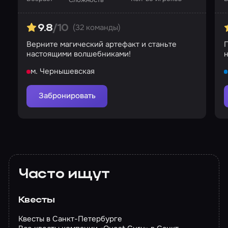
(32 команды)
9.8
/10
Верните магический артефакт и станьте
П
настоящими волшебниками!
н
м. Чернышевская
Забронировать
Часто ищут
Квесты
Квесты в Санкт-Петербурге