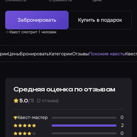
Забронировать
Купить в подарок
Квест смотрит 1 человек
арии
Цены
Бронировать
Категории
Отзывы
Похожие квесты
Квес
Средняя оценка по отзывам
(2 отзыва)
5.0
/5
Квест-мастер
0
2
0