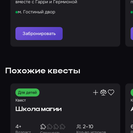
вместе с Гарри и Гермионой
м. Гостиный двор
Забронировать
Похожие квесты
Для детей
Квест
К
Школа магии
4+
2–10
Возраст
Кол-во игроков
В
Сложность