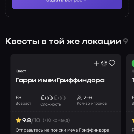
Квесты в той же локации
9
Квест
К
Гарри и меч Гриффиндора
6+
2–6
Возраст
Кол-во игроков
В
Сложность
(<10 команд)
9.8
/10
Отправьтесь на поиски меча Гриффиндора
Р