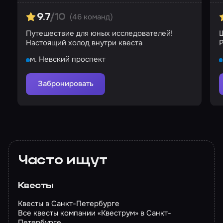
(46 команд)
9.7
/10
Путешествие для юных исследователей!
Ш
Настоящий холод внутри квеста
Р
м. Невский проспект
Забронировать
Часто ищут
Квесты
Квесты в Санкт-Петербурге
Все квесты компании «Квеструм» в Санкт-
Петербурге