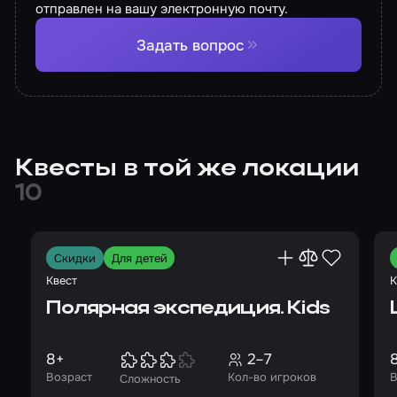
отправлен на вашу электронную почту.
Задать вопрос
Квесты в той же локации
10
Скидки
Для детей
Квест
К
Полярная экспедиция. Kids
8+
2–7
Возраст
Кол-во игроков
В
Сложность