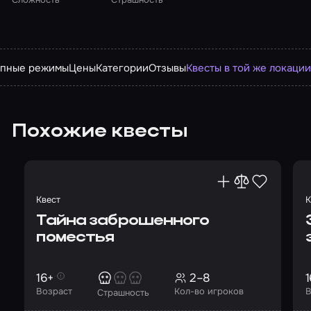
упные режимы
Цены
Категории
Отзывы
Квесты в той же локаци
Похожие квесты
Квест
К
Тайна заброшенного
поместья
16+
2–8
1
Возраст
Кол-во игроков
В
Страшность