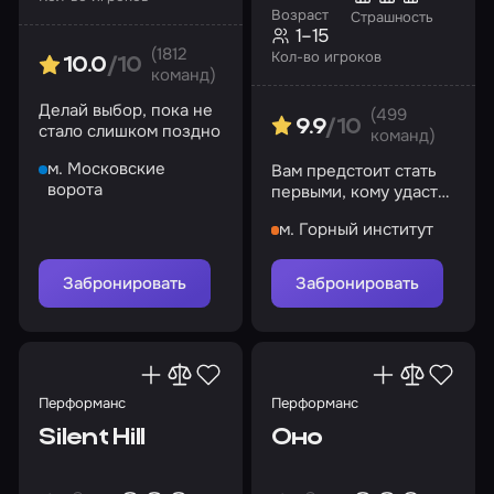
Возраст
Страшность
1–15
(1812
Кол-во игроков
10.0
/10
команд)
Делай выбор, пока не
(499
9.9
/10
стало слишком поздно
команд)
м. Московские
Вам предстоит стать
ворота
первыми, кому удастся
погрузиться в
м. Горный институт
симуляцию разума
другого человека
Забронировать
Забронировать
Перформанс
Перформанс
Silent Hill
Оно