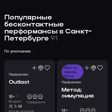
Популярные
бесконтактные
перформансы в Санкт-
Петербурге
91
По умолчанию
Квест по
сериалу
Перформанс
Метод
Outlast
Перформанс
Метод:
симуляция
18+
Возраст
Страшность
1–14
14+
Кол-во игроков