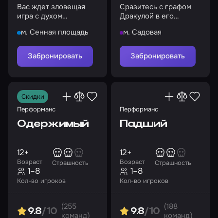
Вас ждет зловещая
Сразитесь с графом
игра с духом
Дракулой в его
маленькой девочки
усыпальнице
м. Сенная площадь
м. Садовая
Забронировать
Забронировать
Скидки
Перформанс
Перформанс
Одержимый
Падший
12+
12+
Возраст
Возраст
Страшность
Страшность
1–8
1–8
Кол-во игроков
Кол-во игроков
(255
(188
9.8
/10
9.8
/10
команд)
команд)