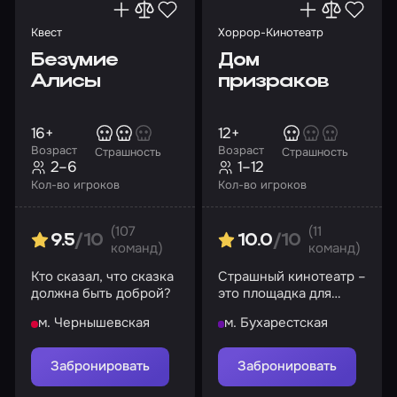
Квест
Хоррор-Кинотеатр
Безумие
Дом
Алисы
призраков
16+
12+
Возраст
Возраст
Страшность
Страшность
2–6
1–12
Кол-во игроков
Кол-во игроков
(107
(11
9.5
/10
10.0
/10
команд)
команд)
Кто сказал, что сказка
Страшный кинотеатр –
должна быть доброй?
это площадка для
просмотра хоррор-
м. Чернышевская
м. Бухарестская
фильмов
Забронировать
Забронировать