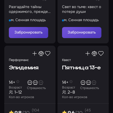
Разгадайте тайны
Свет во тьме: квест о
одержимого, прежде
потере души
чем он вас поглотит
м. Сенная площадь
м. Сенная площадь
Забронировать
Забронировать
Перформанс
Квест
Эпидемия
Пятница 13-е
14+
14+
Возраст
Возраст
Страшность
Страшность
1–12
2–8
Кол-во игроков
Кол-во игроков
(104
(45