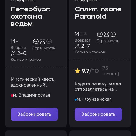
Петербург:
Сплит. Insane
охота на
Paranoid
ведьм
14+
Возраст
14+
Страшность
2–7
Возраст
Страшность
Кол-во игроков
2–6
Кол-во игроков
(76
9.7
/10
команд)
Мистический квест,
Будьте начеку, когда
вдохновленный
отправляетесь на
легендами города
фотосессию. Никогда
м. Владимирская
м. Фрунзенская
не знаешь, кто ждет
нас там
Забронировать
Забронировать