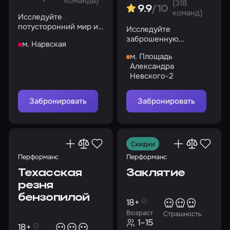
команды)
(318
9.9
/10
команд)
Исследуйте
потусторонний мир и
Исследуйте
раскройте его тайны
заброшенную
м. Нарвская
богадельню, полную
м. Площадь
ужасных загадок
Александра
Невского-2
Забронировать
Забронировать
Скидки
Перформанс
Перформанс
Техасская
Заклятие
резня
бензопилой
18+
Возраст
Страшность
1–15
18+