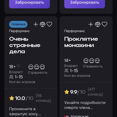
Забронировать
Забронировать
Новинка
Перформанс
Перформанс
Очень
Проклятие
странные
монахини
дела
14+
Возраст
18+
Страшность
1–15
Возраст
Страшность
Кол-во игроков
1–15
Кол-во игроков
(417
9.9
/10
команд)
(56
10.0
/10
команд)
Узнайте подробности
смерти члена
Проникните в
аббатства и не
закрытую зону,
м. Нарвская