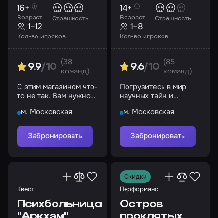
16+
14+
Возраст
Возраст
Страшность
Страшность
1–12
1–8
Кол-во игроков
Кол-во игроков
(38
(85
9.9
/10
9.6
/10
команд)
команд)
С этим магазином что-
Погрузитесь в мир
то не так. Вам нужно
научных тайн и
выяснить, что именно
опасностей
м. Московская
м. Московская
Забронировать
Забронировать
Скидки
Квест
Перформанс
Психбольница
Остров
"Аркхэм"
проклятых