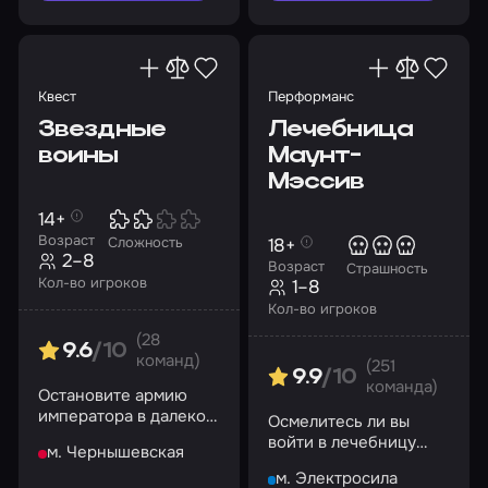
Квест
Перформанс
Звездные
Лечебница
воины
Маунт-
Мэссив
14+
Возраст
18+
Сложность
2–8
Возраст
Страшность
Кол-во игроков
1–8
Кол-во игроков
(28
9.6
/10
команд)
(251
9.9
/10
команда)
Остановите армию
императора в далекой
Осмелитесь ли вы
галактике
войти в лечебницу
м. Чернышевская
Маунт-Мэссив?
м. Электросила