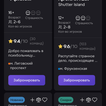
Shutter Island
16+
12+
Возраст
Страшность
2–6
Возраст
Страшность
2–8
Кол-во игроков
Кол-во игроков
(30
9.4
/10
команд)
(103
9.6
/10
команды)
Добро пожаловать в
психбольницу
Распутайте странное
«Аркхэм» –
дело, происходящее в
м. Лиговский
пристанище для
психиатрической
проспект
м. Фрунзенская
знаменитых
тюрьме-больнице
психопатов-убийц
Забронировать
Забронировать
Новинка
Скидки
Перформанс
Перформанс