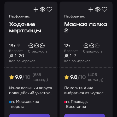
Перформанс
Перформанс
Ходячие
Мясная лавка
мертвецы
2
18+
12+
Возраст
Возраст
Страшность
Страшность
1–20
1–7
Кол-во игроков
Кол-во игроков
(685
(406
9.9
/10
9.8
/10
команд)
команд)
Из-за вспышки вируса
Помогите Анне
полицейский участок
выбраться из жуткого
стал беззащитен.
подвала
м. Московские
м. Площадь
Успеете провернуть
ворота
Восстания
ограбление?