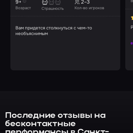
В
9+
2–3
Возраст
Кол-во игроков
Страшность
Вам придется столкнуться с чем-то
необъяснимым
Последние отзывы на
бесконтактные
перформансы в Санкт-