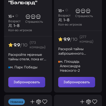
"Бэлвард"
18+
Возраст
16+
Страшность
1–8
Возраст
Страшность
Кол-во игроков
1–8
Кол-во игроков
(277
9.9
/10
команд)
(173
9.9
/10
команды)
Раскрой тайны
заброшенного
Раскройте мрачные
приюта, погружаясь в
тайны отеля, пока его
м. Площадь
страшные
стены не поглотили и
Александра
воспоминания
м. Парк Победы
вас!
Невского-2
Забронировать
Забронировать
Новинка