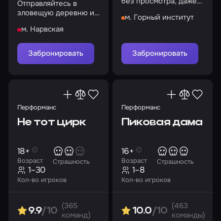
без просмотра, даже
Отправляйтесь в
не подозревая, чем
зловещую деревню и
м. Горный институт
обернется
выясните, что там
необдуманная
м. Нарвская
происходит
покупка
Забронировать
Забронировать
Перформанс
Перформанс
Не тот цирк
Пиковая дама
18+
16+
Возраст
Возраст
Страшность
Страшность
1–30
1–8
Кол-во игроков
Кол-во игроков
(365
(463
9.9
/10
10.0
/10
команд)
команды)