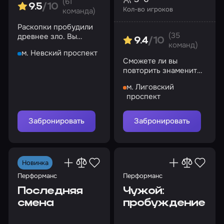
(61
9.5
/10
Кол-во игроков
команда)
Раскопки пробудили
(35
древнее зло. Вы
9.4
/10
команд)
готовы встретиться с
м. Невский проспект
ним?
Сможете ли вы
повторить знаменитый
побег из тюрьмы для
м. Лиговский
особо опасных
проспект
преступников?
Забронировать
Забронировать
Новинка
Перформанс
Перформанс
Последняя
Чужой:
смена
пробуждение