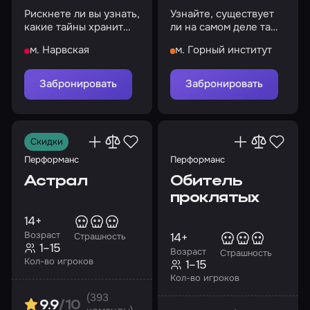
Рискнете ли вы узнать,
Узнайте, существует
какие тайны хранит
ли на самом деле та
цирк?
самая женщина в
м. Нарвская
м. Горный институт
черном
Забронировать
Забронировать
Скидки
Перформанс
Перформанс
Астрал
Обитель
проклятых
14+
Возраст
14+
Страшность
1–15
Возраст
Страшность
Кол-во игроков
1–15
Кол-во игроков
(393
9.9
/10