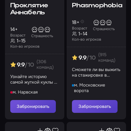
Проклятие
Phasmophobia
Аннабель
18+
Возраст
14+
Страшность
1–14
Возраст
Страшность
Кол-во игроков
1–15
Кол-во игроков
(915
9.9
/10
команд)
(306
9.9
/10
команд)
Сможете ли вы выжить
на стажировке в
Узнайте историю
компании
самой жуткой куклы и
м. Московские
Phasmophobia?
раскройте ее тайны
ворота
м. Нарвская
Забронировать
Забронировать