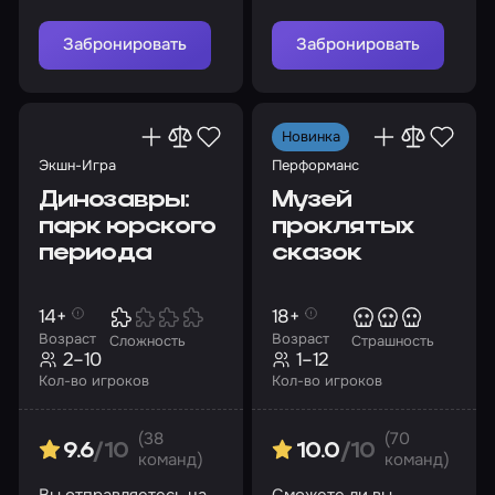
Забронировать
Забронировать
Новинка
Экшн-Игра
Перформанс
Динозавры:
Музей
парк юрского
проклятых
периода
сказок
14+
18+
Возраст
Возраст
Сложность
Страшность
2–10
1–12
Кол-во игроков
Кол-во игроков
(38
(70
9.6
/10
10.0
/10
команд)
команд)