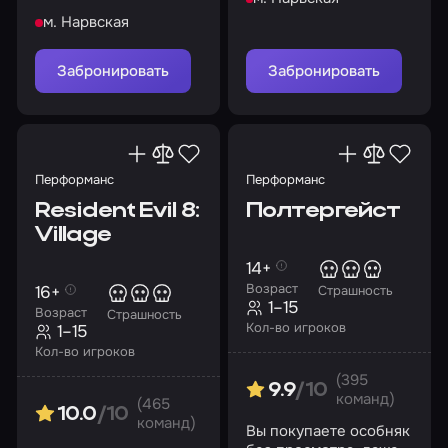
забудьте проверить
раскройте тайну
это место на
м. Нарвская
происходящего и
святость…
остановите
надвигающуюся
Забронировать
Забронировать
угрозу
Перформанс
Перформанс
Resident Evil 8:
Полтергейст
Village
14+
Возраст
16+
Страшность
1–15
Возраст
Страшность
Кол-во игроков
1–15
Кол-во игроков
(395
9.9
/10
команд)
(465
10.0
/10
команд)
Вы покупаете особняк