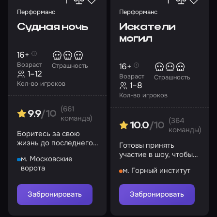
Перформанс
Перформанс
Судная ночь
Искатели
могил
16+
Возраст
16+
Страшность
1–12
Возраст
Страшность
Кол-во игроков
1–8
Кол-во игроков
(661
9.9
/10
команда)
(364
10.0
/10
команды)
Боритесь за свою
жизнь до последнего
Готовы принять
и переживите этот
участие в шоу, чтобы
м. Московские
кошмар!
узнать тайны
ворота
м. Горный институт
психиатрической
лечебницы
«Коллингвуд»?
Забронировать
Забронировать