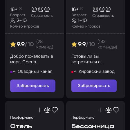
16+
16+
Возраст
Возраст
Страшность
Страшность
2–10
1–10
Кол-во игроков
Кол-во игроков
(28
(183
9.9
/10
9.9
/10
команд)
команды)
Добро пожаловать в
Готовы ли вы
морг. Смена
встретиться с
начинается после
человеком, который
м. Обводный канал
м. Кировский завод
полуночи
возомнил себя Богом?
Забронировать
Забронировать
Перформанс
Перформанс
Отель
Бессонница