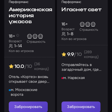
Перформанс
Перформанс
Американская
И гаснет свет
история
ужасов
16+
Возраст
Страшность
1–8
18+
Кол-во игроков
Возраст
Страшность
1–14
Кол-во игроков
(289
9.9
/10
команд)
(36
Отправляйтесь в
10.0
/10
команд)
загадочный дом, где
постоянно мелькают
Отель «Кортез» вновь
м. Нарвская
тени и имеются
открывает свои двери
перебои с
для вас…
освещением…
м. Московские
ворота
Забронировать
Забронировать