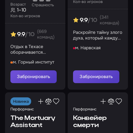
Кол-во игроков
Возраст
Страшность
1–10
Кол-во игроков
(341
9.9
/10
команда)
(669
Раскройте тайну злого
9.9
/10
команд)
духа, который каждую
ночь терроризирует
Отдых в Техасе
м. Нарвская
несчастную семью
оборачивается
настоящим кошмаром
м. Горный институт
Забронировать
Забронировать
Новинка
Перформанс
Перформанс
The Mortuary
Конвейер
Assistant
смерти