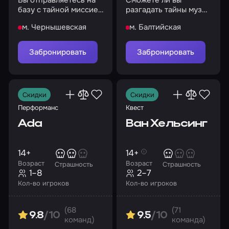
Вы отправляетесь на
Сможете ли вы
базу с тайной миссией
разгадать тайны музея
по спасению
и покинуть это место,
м. Чернышевская
м. Балтийская
человечества
пока оно не поглотило
вас целиком?
Забронировать
Забронировать
Скидки
Скидки
Перформанс
Квест
Ada
Ван Хельсинг
14+
14+
Возраст
Возраст
Страшность
Страшность
1–8
2–7
Кол-во игроков
Кол-во игроков
(68
(71
9.8
/10
9.5
/10
команд)
команда)