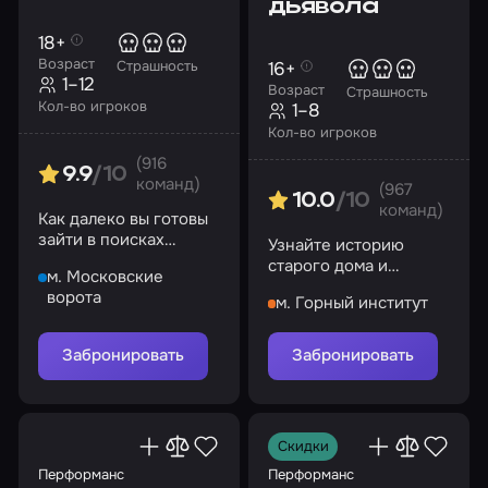
дьявола
18+
Возраст
16+
Страшность
1–12
Возраст
Страшность
Кол-во игроков
1–8
Кол-во игроков
(916
9.9
/10
команд)
(967
10.0
/10
команд)
Как далеко вы готовы
зайти в поисках
Узнайте историю
адреналина?
старого дома и
м. Московские
прикоснитесь к
ворота
м. Горный институт
потустороннему
Забронировать
Забронировать
Скидки
Перформанс
Перформанс