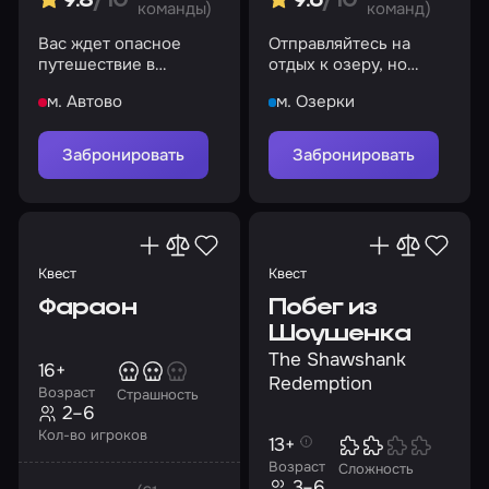
9.8
/10
9.6
/10
команды)
команд)
Вас ждет опасное
Отправляйтесь на
путешествие в
отдых к озеру, но
лабораторию, из
будьте бдительны:
м. Автово
м. Озерки
которой предстоит
рядом маньяк, а
выйти живым
ближайший дом
заперт
Забронировать
Забронировать
Квест
Квест
Фараон
Побег из
Шоушенка
The Shawshank
16+
Redemption
Возраст
Страшность
2–6
Кол-во игроков
13+
Возраст
Сложность
3–6