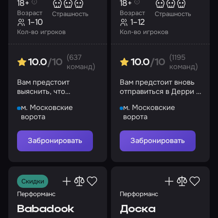
18+
18+
Возраст
Возраст
Страшность
Страшность
1–10
1–12
Кол-во игроков
Кол-во игроков
(637
(1195
10.0
/10
10.0
/10
команд)
команд)
Вам предстоит
Вам предстоит вновь
выяснить, что
отправиться в Дерри и
произошло два года
сразиться со злом,
м. Московские
м. Московские
назад, и выбраться из
обитающим в нем
ворота
ворота
зловещего тумана
Забронировать
Забронировать
Скидки
Перформанс
Перформанс
Babadook
Доска