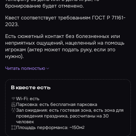
бронирование будет отменено.
Квест соответствует требованиям ГОСТ Р 71161-
2023.
Есть сюжетный контакт без болезненных или
неприятных ощущений, нацеленный на помощь
игрокам (актер может подать руку, если это
нужно).
Ранее в помещениях этого квеста проходили
Читать полностью
альтернативные версии игры: «Цепная реакция» и
«Лебенсборн».
В квесте есть
Квест нельзя проходить людям с астмой и
Wi-Fi: есть
эпилепсией. Запрещено посещение
Парковка: есть бесплатная парковка
перформанса в состоянии алкогольного или
Зал ожидания: есть гостевая зона, есть зона для
другого опьянения. В случае неадекватного и
проведения праздника, рассчитаны на 30
агрессивного поведения персонал вправе
человек
отказать команде в прохождении проекта.
Площадь перформанса: ~150
м
2