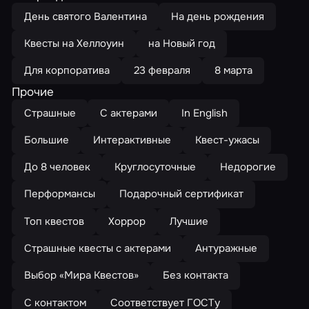
День святого Валентина
На день рождения
Квесты на Хеллоуин
на Новый год
Для корпоратива
23 февраля
8 марта
Прочие
Страшные
С актерами
In English
Большие
Интерактивные
Квест-ужасы
До 8 человек
Круглосуточные
Недорогие
Перформансы
Подарочный сертификат
Топ квестов
Хоррор
Лучшие
Страшные квесты с актерами
Антуражные
Выбор «Мира Квестов»
Без контакта
С контактом
Соответствует ГОСТу