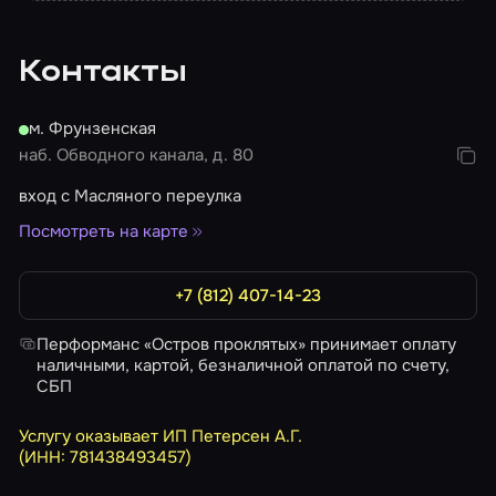
Фотографии игроков: организатор бесплатно
выкладывает в группу «ВКонтакте» в течение 1-3
дней.
Контакты
Видео прохождения квеста: есть возможность
приобрести видеонарезку игры (стоимость –
м. Фрунзенская
1700 ₽).
наб. Обводного канала, д. 80
вход с Масляного переулка
Посмотреть на карте
+7 (812) 407-14-23
Перформанс «Остров проклятых» принимает оплату
наличными, картой, безналичной оплатой по счету,
СБП
Услугу оказывает ИП Петерсен А.Г.
(ИНН: 781438493457)