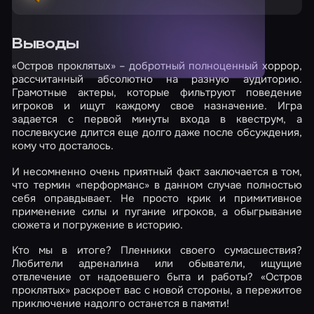
Выводы
«Остров проклятых» – добротный полноценный хоррор,
рассчитанный абсолютно на разную аудиторию.
Грамотные актеры, которые фильтруют поведение
игроков и ищут каждому свое назначение. Игра
задается с первой минуты входа в квеструм, а
послевкусие длится еще долго даже после обсуждения,
кому что досталось.
И несомненно очень приятный факт заключается в том,
что термин «перформанс» в данном случае полностью
себя оправдывает. Не просто крик и примитивное
применение силы и пугание игроков, а обыгрывание
сюжета и погружение в историю.
Кто мы в итоге? Пленники своего сумасшествия?
Любители адреналина или обыватели, ищущие
отвлечение от надоевшего быта и работы? «Остров
проклятых» раскроет вас с новой стороны, а пережитое
приключение надолго останется в памяти!