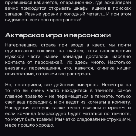
приевшихся кабинетов, операционных, где эскейперам
вечно приходится открывать шкафы, ящики в поисках
загадок. Разные уровни и холодный металл… И при этом
видимость всех зон пространства!
Актерская игра и персонажи
Натерпевшись страха при входе в квест, мы почти
единогласно сошлись на «лайте», хотя впоследствии
мужской части нашей команды досталось изрядно
контакта от персонажей. Их здесь много. Настолько
внезапны перемещения, что, кажется, клиника кишит
психопатами, готовыми вас растерзать.
Но, повторимся, все действия выверены. Несмотря на
то что вы очень часто находитесь в темноте, самое
главное правило – не перемещаться в темноте, только
свет ваш проводник, и он ведет из комнаты в комнату.
Нападения актеров также тесно связаны с мраком, и
если команда безрассудно будет метаться по темноте,
то могут быть травмы! Мы четко следовали инструкциям,
и все прошло хорошо.