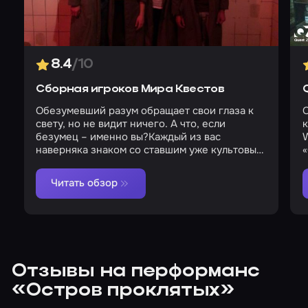
8.4
/10
Сборная игроков Мира Квестов
Обезумевший разум обращает свои глаза к
Об 
свету, но не видит ничего. А что, если
к
безумец – именно вы?Каждый из вас
World
наверняка знаком со ставшим уже культовым
«
одноименным фильмом Мартина Скорсезе,
где помешательство и обманчивость
д
Читать обзор
образов, отсутствие грани между вымыслом и
к
реальностью служат прекрасной основой для
д
воплощения настоящего ужаса в формате
п
психологического хоррор-
з
перформанса.Центром событий является
д
загадочная психиатрическая больница-
о
тюрьма, обитатели которой не имеют связи с
л
Отзывы на перформанс
внешним миром, безумцы и психопаты,
с
«Остров проклятых»
жертвы собственного больного разума,
скрытые от посторонних глаз. Однако