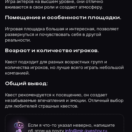
Игра актеров на высшем уровне, они отлично
помещений. Разделившись командой на
ист
вживаются в свои роли и создают атмосферу.
уровни «хард» и «медиум», разницы как
п
таковой мы не почувствовали ни в степени
с
Помещение и особенности площадки.
физического контакта, ни в степени
игрового взаимодействия актера игроками.
п
Игровая площадка большая и интересная, позволяет
Пожалуй, это единственное, что вызывает
развернуться и почувствовать себя в другой
некоторый обратный эффект: бежать,
реальности.
прятаться, спасаться не имеет никакого
смысла, но каждая встреча с актером
Возраст и количество игроков.
вызывает искренний интерес к персонажу и
желание тщательней его разглядеть и
Квест подходит для разных возрастных групп и
пообщаться.Данный квест станет
количества игроков, но лучше всего играть небольшой
прекрасным знакомством с жанром хоррор-
компанией.
перформанса и прекрасно подойдет
начинающим квестоманам, только вставших
Общий вывод:
на тернистый путь хоррор-тематики, а
знание сюжета фильма несомненно повысит
Квест рекомендуется к посещению, он создает
интерес к прохождению и станет
незабываемые впечатления и эмоции. Отличный выбор
замечательным дополнением к истории
для любителей страшных квестов.
«Острова проклятых». Дата создания обзора:
2 августа 2018 года
Если я что-то указал неверно, напишите
об этом на почту
info@mir-kvestov.ru
.