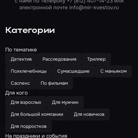
с нами по телефону
+7 (812) 407-14-23
или
электронной почте
info@mir-kvestov.ru
Категории
По тематике
Детектив
Расследования
Триллер
Психлечебницы
Сумасшедшие
С маньяком
Саспенс
По фильмам
Для кого
Для взрослых
Для мужчин
Для большой компании
Для новичков
Для подростков
На праздники и события