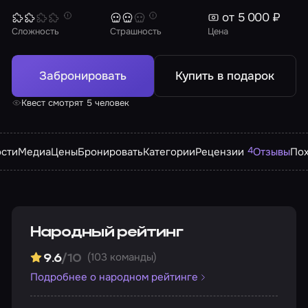
от 5 000 ₽
Сложность
Страшность
Цена
Забронировать
Купить в подарок
Квест смотрят 5 человек
4
сти
Медиа
Цены
Бронировать
Категории
Рецензии
Отзывы
Пох
Народный рейтинг
(103 команды)
9.6
/10
Подробнее о народном рейтинге