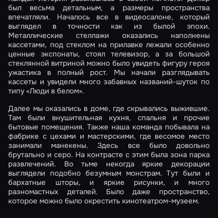
был весьма детальным, а размеры пространства
впечатляли. Началось все в видеосалоне, который
выглядел в точности как из былой эпохи.
Металлические стеллажи оказались наполнены
кассетами, под стеклом на прилавке лежали особенно
ценные экспонаты, стоял телевизор, а за большой
стеклянной витриной можно было увидеть фигуру героя
ужастика в полный рост. Мы начали разглядывать
кассеты и увидели много забавных названий-шуток по
типу «Люди в белом».
Далее мы оказались в доме, где скрывались выжившие.
Там были внушительная кухня, спальня и прочие
бытовые помещения. Также наша команда побывала на
фабрике с цехами и мастерскими, где весомое место
занимали манекены. Здесь все было довольно
брутально и серо. На контрасте с этим была зона парка
развлечений. Во тьме некогда яркие декорации
выглядели подобно безумным монстрам. Тут были и
бархатные шторы, и яркие рисунки, и много
разномастных деталей. Было даже пространство,
которое можно было окрестить кинотеатром-музеем.