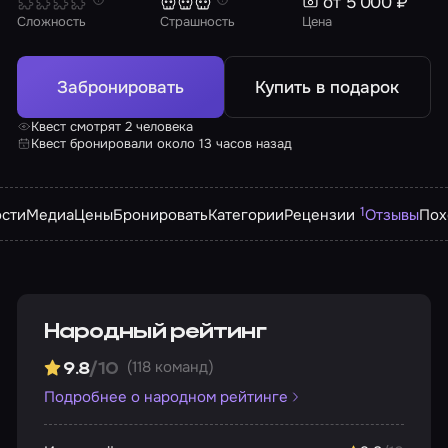
от 5 000 ₽
Сложность
Страшность
Цена
Забронировать
Купить в подарок
Квест смотрят 2 человека
Квест бронировали около 13 часов назад
1
сти
Медиа
Цены
Бронировать
Категории
Рецензии
Отзывы
Пох
Народный рейтинг
(118 команд)
9.8
/10
Подробнее о народном рейтинге