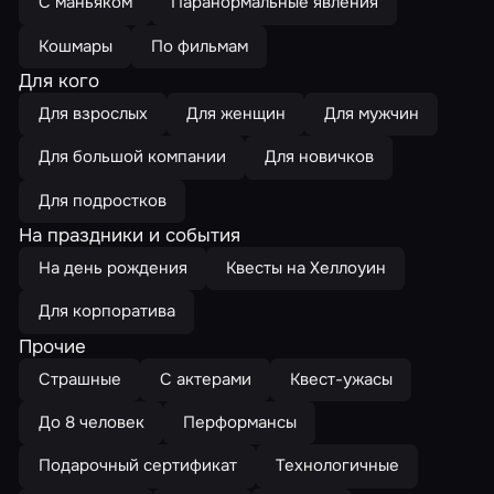
С маньяком
Паранормальные явления
Кошмары
По фильмам
Для кого
Для взрослых
Для женщин
Для мужчин
Для большой компании
Для новичков
Для подростков
На праздники и события
На день рождения
Квесты на Хеллоуин
Для корпоратива
Прочие
Страшные
С актерами
Квест-ужасы
До 8 человек
Перформансы
Подарочный сертификат
Технологичные