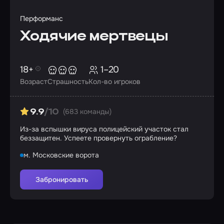
Перформанс
Ходячие мертвецы
18+
1–20
Возраст
Страшность
Кол-во игроков
(683 команды)
9.9
/10
Из-за вспышки вируса полицейский участок стал
беззащитен. Успеете провернуть ограбление?
м. Московские ворота
Забронировать