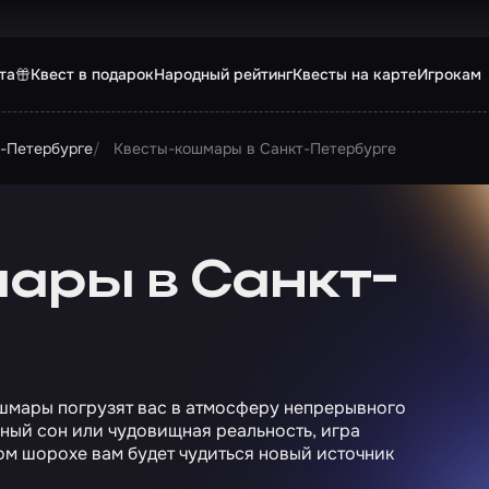
та
Квест в подарок
Народный рейтинг
Квесты на карте
Игрокам
т-Петербурге
Квесты-кошмары в Санкт-Петербурге
ары в Санкт-
шмары погрузят вас в атмосферу непрерывного
сный сон или чудовищная реальность, игра
м шорохе вам будет чудиться новый источник