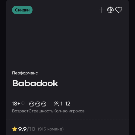
Скидки
Перформанс
Babadook
18+
1–12
Возраст
Страшность
Кол-во игроков
(915 команд)
9.9
/10