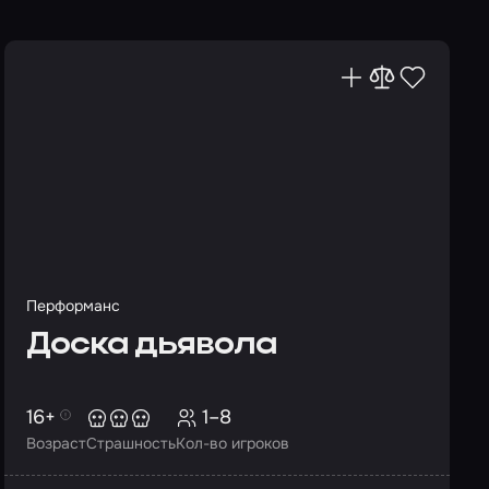
Перформанс
Доска дьявола
16+
1–8
Возраст
Страшность
Кол-во игроков