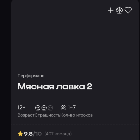
Перформанс
Мясная лавка 2
12+
1–7
Возраст
Страшность
Кол-во игроков
(407 команд)
9.8
/10