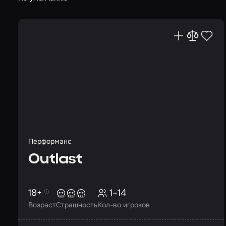
Перформанс
Outlast
18+
1–14
Возраст
Страшность
Кол-во игроков