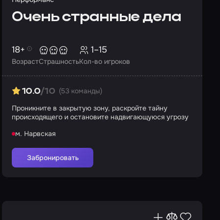
Очень странные дела
18+
1–15
Возраст
Страшность
Кол-во игроков
(53 команды)
10.0
/10
Проникните в закрытую зону, раскройте тайну
происходящего и остановите надвигающуюся угрозу
м. Нарвская
Забронировать