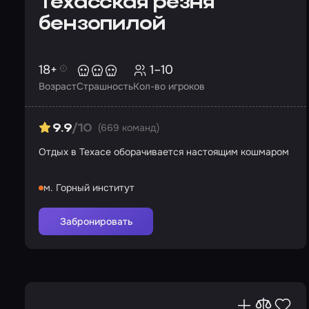
Техасская резня
бензопилой
18+
1–10
Возраст
Страшность
Кол-во игроков
(669 команд)
9.9
/10
Отдых в Техасе оборачивается настоящим кошмаром
м. Горный институт
Забронировать