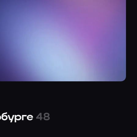
рбурге
48