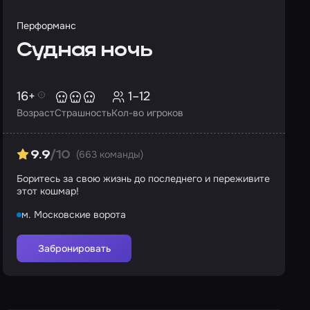
Перформанс
Судная ночь
16+
1–12
Возраст
Страшность
Кол-во игроков
(663 команды)
9.9
/10
Боритесь за свою жизнь до последнего и переживите
этот кошмар!
м. Московские ворота
Забронировать