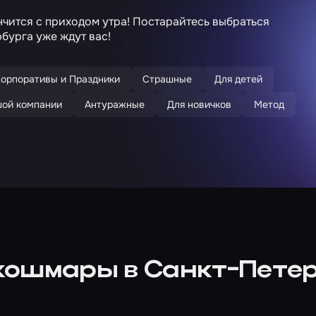
нчится с приходом утра! Постарайтесь выбраться
бурга уже ждут вас!
орпоративы и Праздники
Страшные
Для детей
шой компании
Антуражные
Для новичков
Метод
кошмары в Санкт-Пете