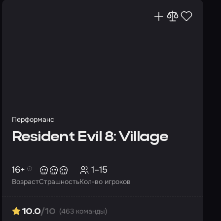
Перформанс
Resident Evil 8: Village
16+
1–15
Возраст
Страшность
Кол-во игроков
(463 команды)
10.0
/10