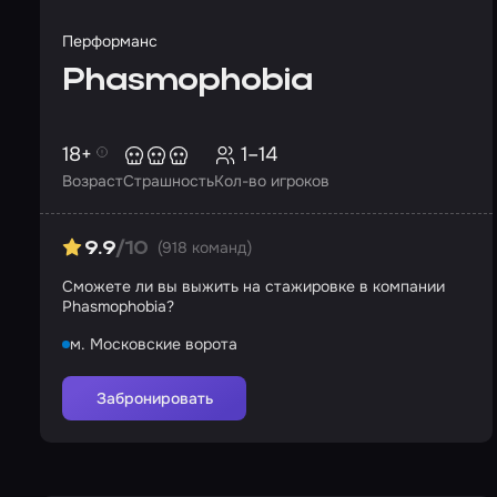
Перформанс
Phasmophobia
18+
1–14
Возраст
Страшность
Кол-во игроков
(918 команд)
9.9
/10
Сможете ли вы выжить на стажировке в компании
Phasmophobia?
м. Московские ворота
Забронировать