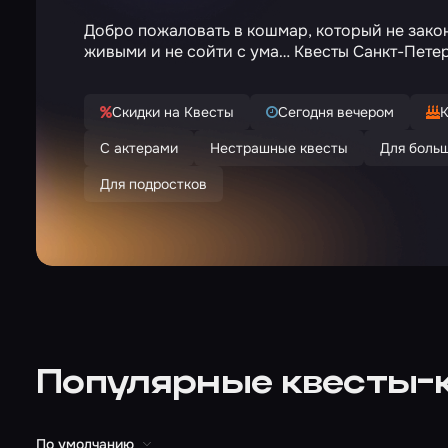
Добро пожаловать в кошмар, который не зако
живыми и не сойти с ума… Квесты Санкт-Петер
Скидки на Квесты
Сегодня вечером
К
С актерами
Нестрашные квесты
Для боль
Для подростков
Популярные квесты-
По умолчанию