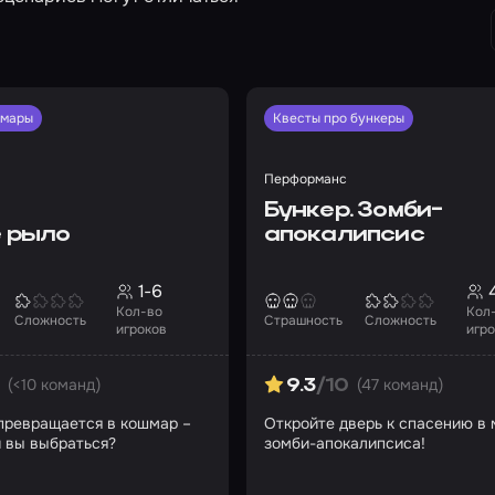
шмары
Квесты про бункеры
Перформанс
Бункер. Зомби-
 рыло
апокалипсис
1-6
Кол-во
Кол
Сложность
Страшность
Сложность
игроков
игр
(<10 команд)
(47 команд)
9.3
/10
превращается в кошмар –
Откройте дверь к спасению в 
 вы выбраться?
зомби-апокалипсиса!