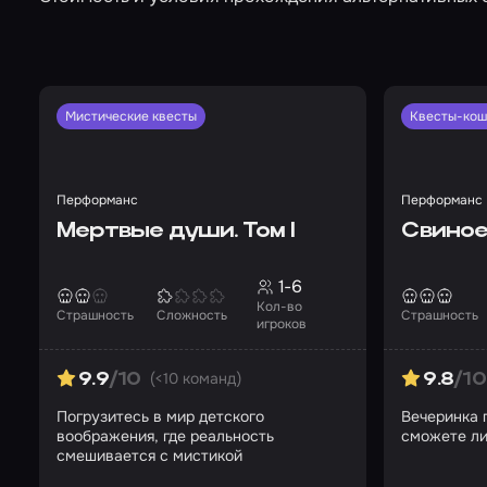
Мистические квесты
Квесты-ко
Перформанс
Перформанс
Мертвые души. Том I
Свиное
1-6
Кол-во
Страшность
Сложность
Страшность
игроков
(<10 команд)
9.9
/10
9.8
/10
Погрузитесь в мир детского
Вечеринка 
воображения, где реальность
сможете ли
смешивается с мистикой