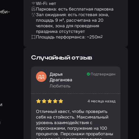
Wi-Fi: нет
Парковка: есть бесплатная парковка
мби-
Зал ожидания: есть гостевая зона,
площадь 9 м², рассчитана на 20
человек, зона для проведения
праздника отсутствует
Площадь перформанса: ~250
м
2
Случайный отзыв
Дарья
Подтвержден
ДД
Драганова
Любитель
4 месяца назад
и
Отличный квест, чтобы проверить
себя на стойкость. Максимальный
я
уровень взаимодействия с
персонажами, погружение на 100
процентов. Персонажи проработаны