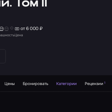
 Том II
от 6 000 ₽
рашность
Цена
1
Цены
Бронировать
Категории
Рецензии