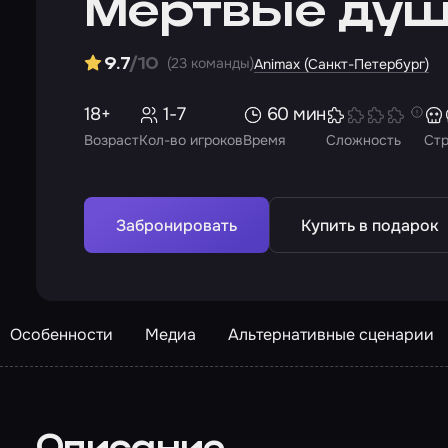
Мертвые души.
(23 команды)
9.7
/10
Animax (Санкт-Петербург)
18+
1-7
60 мин
Возраст
Кол-во игроков
Время
Сложность
Ст
Забронировать
Купить в подарок
Особенности
Медиа
Альтернативные сценарии