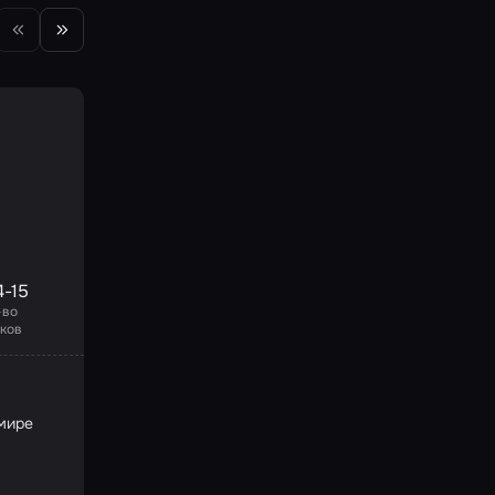
Квесты про Алису
Квест-Анимация
Алиса в Стране чудес
4-15
2-15
-во
Кол-во
Страшность
Сложность
оков
игроков
(<10 команд)
9.7
/10
мире
Помогите найти виновника на чаепитии
у королевы