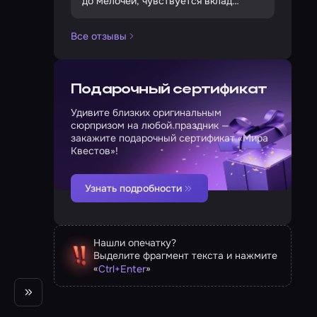
до мелочей, чувствуется вклад
психолога. И сами ребята, команда,
очень классные, желаем успехов
го и
Все отзывы
Жене, Соне и Маше 🥰
Подарочный сертификат
Удивите близких оригинальным
сюрпризом на любой праздник —
закажите подарочный сертификат «Мира
Квестов»!
Узнать подробности
Нашли опечатку?
Выделите фрагмент текста и нажмите
«
»
Ctrl
+
Enter