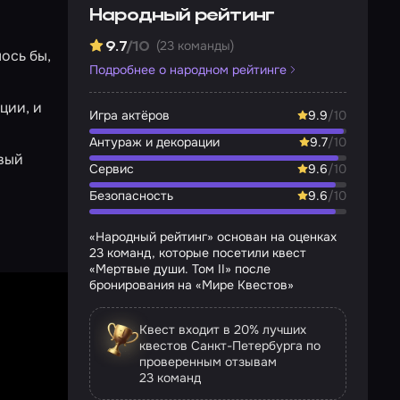
Народный рейтинг
(23 команды)
9.7
/10
ось бы,
Подробнее о народном рейтинге
ции, и
Игра актёров
9.9
/10
Антураж и декорации
9.7
/10
рвый
Сервис
9.6
/10
Безопасность
9.6
/10
«Народный рейтинг» основан на оценках
23 команд, которые посетили квест
«Мертвые души. Том II» после
бронирования на «Мире Квестов»
Квест входит в 20% лучших
квестов Санкт-Петербурга по
проверенным отзывам
23 команд