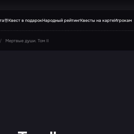
та
Квест в подарок
Народный рейтинг
Квесты на карте
Игрокам
Мертвые души. Том II