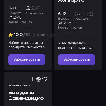
Хогвартс
8-14
Возраст
6-12
Страшность
2–15
Возраст
Сложность
Кол-во игроков
2–15
Кол-во игроков
(<10 команд)
10.0
/10
Найдите артефакт и
У вас появилась
пройдите множество
возможность стать
испытаний!
учеником Хогвартса!
Забронировать
Забронировать
Ролевой Квест
Бар дона
Савендецио