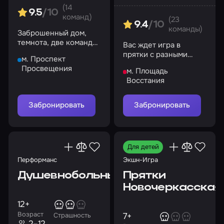
(14
9.5
/10
команд)
(23
9.4
/10
команды)
Заброшенный дом,
темнота, две команды.
Вас ждет игра в
Готовы?
прятки с разными
м. Проспект
сущностями в темной
Просвещения
м. Площадь
пещере
Восстания
Забронировать
Забронировать
Для детей
Перформанс
Экшн-Игра
Душевнобольные
Прятки
Новочеркасская
12+
Возраст
7+
Страшность
2–12