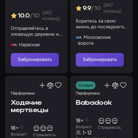
(657
9.9
/10
команд)
(467
10.0
/10
команд)
Боритесь за свою
жизнь до последнего
Отправляйтесь в
и переживите этот
зловещую деревню и
м. Московские
кошмар!
выясните, что там
ворота
м. Нарвская
происходит
Забронировать
Забронировать
Скидки
Перформанс
Перформанс
Ходячие
Babadook
мертвецы
18+
Возраст
18+
Страшность
1–12
Возраст
Страшность