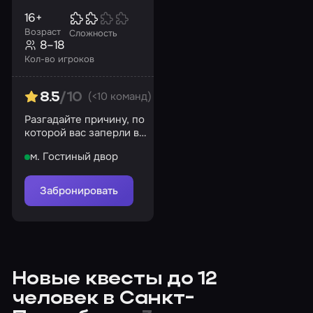
16+
Возраст
Сложность
8–18
Кол-во игроков
(<10 команд)
8.5
/10
Разгадайте причину, по
которой вас заперли в
баре дона Савендецио
м. Гостиный двор
Забронировать
Новые квесты до 12
человек в Санкт-