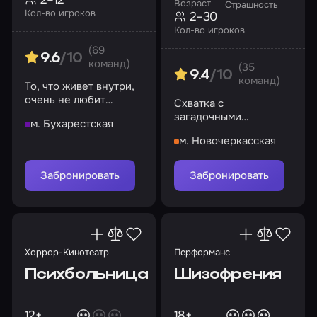
Возраст
Страшность
Кол-во игроков
2–30
Кол-во игроков
(69
9.6
/10
команд)
(35
9.4
/10
команд)
То, что живет внутри,
очень не любит
Схватка с
гостей…
загадочными
м. Бухарестская
сущностями в темной
м. Новочеркасская
пещере
Забронировать
Забронировать
Хоррор-Кинотеатр
Перформанс
Психбольница
Шизофрения
12+
18+