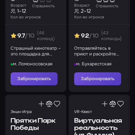
Возраст
Возраст
Страшность
Страшность
1–12
2–12
Кол-во игроков
Кол-во игроков
(46
(43
9.7
/10
9.2
/10
команд)
команды)
Страшный кинотеатр –
Отправляйтесь в
это площадка для
приют и раскройте
просмотра хоррор-
преступление
м. Ломоносовская
м. Бухарестская
фильмов
Забронировать
Забронировать
Экшн-Игра
VR-Квест
Прятки Парк
Виртуальная
Победы
реальность