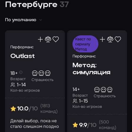
Петербурге
37
По умолчанию
Квест по
сериалу
Перформанс
Метод
Outlast
Перформанс
Метод:
симуляция
18+
Возраст
Страшность
1–14
14+
Кол-во игроков
Возраст
Страшность
1–15
(1813
Кол-во игроков
10.0
/10
команд)
Делай выбор, пока не
(500
9.9
/10
стало слишком поздно
команд)