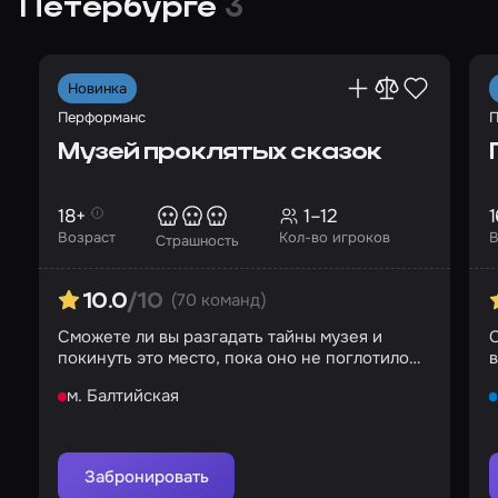
Петербурге
3
Новинка
Перформанс
П
Музей проклятых сказок
18+
1–12
1
Возраст
Кол-во игроков
В
Страшность
(70 команд)
10.0
/10
Сможете ли вы разгадать тайны музея и
С
покинуть это место, пока оно не поглотило
в
вас целиком?
м. Балтийская
Забронировать