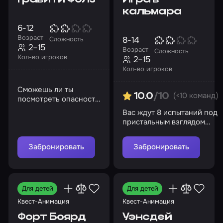
кальмара
6-12
Возраст
8-14
Сложность
2–15
Возраст
Сложность
Кол-во игроков
2–15
Кол-во игроков
Сможешь ли ты
(<10 команд)
10.0
/10
посмотреть опасности
в лицо и выбраться
Вас ждут 8 испытаний под
невредимыми из
пристальным взглядом
лабиринтов сознания?
строгого надзирателя
Забронировать
Забронировать
Для детей
Для детей
Квест-Анимация
Квест-Анимация
Форт Боярд
Уэнсдей