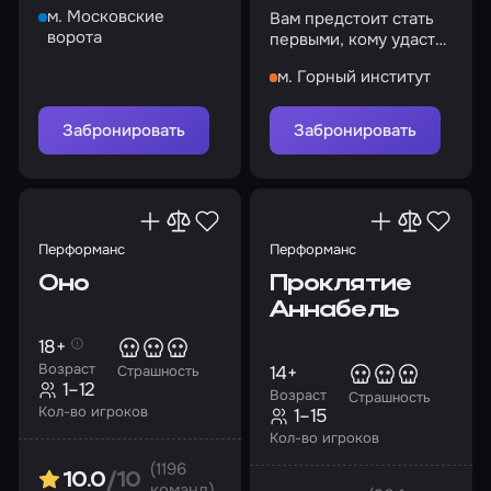
м. Московские
Вам предстоит стать
ворота
первыми, кому удастся
погрузиться в
м. Горный институт
симуляцию разума
другого человека
Забронировать
Забронировать
Перформанс
Перформанс
Оно
Проклятие
Аннабель
18+
Возраст
14+
Страшность
1–12
Возраст
Страшность
Кол-во игроков
1–15
Кол-во игроков
(1196
10.0
/10
команд)