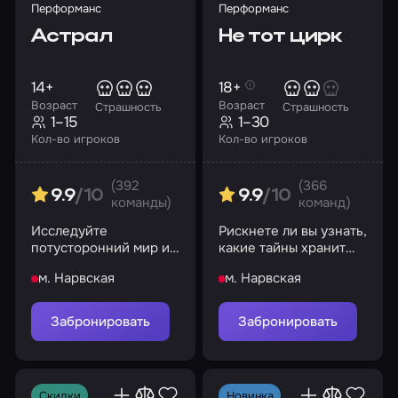
Перформанс
Перформанс
Астрал
Не тот цирк
14+
18+
Возраст
Возраст
Страшность
Страшность
1–15
1–30
Кол-во игроков
Кол-во игроков
(392
(366
9.9
/10
9.9
/10
команды)
команд)
Исследуйте
Рискнете ли вы узнать,
потусторонний мир и
какие тайны хранит
раскройте его тайны
цирк?
м. Нарвская
м. Нарвская
Забронировать
Забронировать
Скидки
Новинка