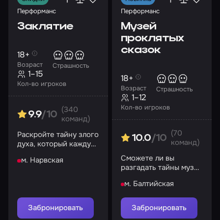
Перформанс
Перформанс
Заклятие
Музей
проклятых
сказок
18+
Возраст
Страшность
1–15
18+
Кол-во игроков
Возраст
Страшность
1–12
Кол-во игроков
(340
9.9
/10
команд)
(70
Раскройте тайну злого
10.0
/10
команд)
духа, который каждую
ночь терроризирует
Сможете ли вы
м. Нарвская
несчастную семью
разгадать тайны музея
и покинуть это место,
м. Балтийская
пока оно не поглотило
вас целиком?
Забронировать
Забронировать