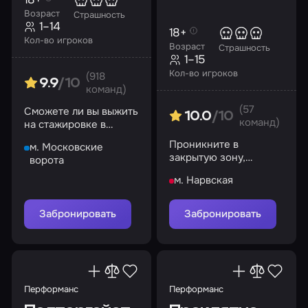
Возраст
Страшность
1–14
18+
Кол-во игроков
Возраст
Страшность
1–15
Кол-во игроков
(918
9.9
/10
команд)
(57
Сможете ли вы выжить
10.0
/10
команд)
на стажировке в
компании
Проникните в
м. Московские
Phasmophobia?
закрытую зону,
ворота
раскройте тайну
м. Нарвская
происходящего и
остановите
надвигающуюся
Забронировать
Забронировать
угрозу
Перформанс
Перформанс