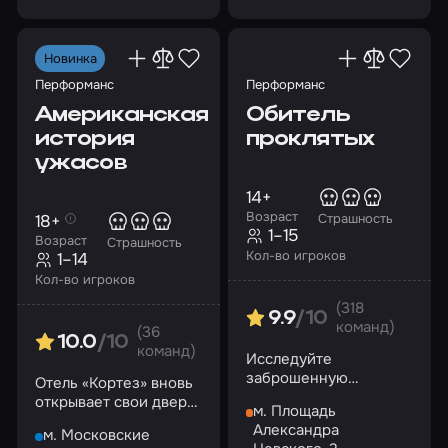
Новинка
Перформанс
Перформанс
Американская
Обитель
история
проклятых
ужасов
14+
Возраст
18+
Страшность
1–15
Возраст
Страшность
Кол-во игроков
1–14
Кол-во игроков
(318
9.9
/10
команд)
(36
10.0
/10
команд)
Исследуйте
заброшенную
Отель «Кортез» вновь
богадельню, полную
открывает свои двери
м. Площадь
ужасных загадок
для вас…
Александра
м. Московские