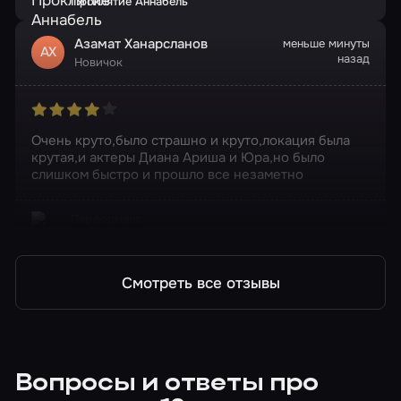
Проклятие Аннабель
Азамат Ханарсланов
меньше минуты
АХ
назад
Новичок
Очень круто,было страшно и круто,локация была
крутая,и актеры Диана Ариша и Юра,но было
слишком быстро и прошло все незаметно
Перформанс
Проклятие Аннабель
Смотреть все отзывы
Вопросы и ответы про