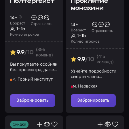
Полтергейст
Проклятие
монахини
14+
Возраст
14+
Страшность
1–15
Возраст
Страшность
Кол-во игроков
1–15
Кол-во игроков
(395
9.9
/10
команд)
(415
9.9
/10
команд)
Вы покупаете особняк
без просмотра, даже
Узнайте подробности
не подозревая, чем
смерти члена
м. Горный институт
обернется
аббатства и не
необдуманная
м. Нарвская
забудьте проверить
покупка
это место на
святость…
Забронировать
Забронировать
Скидки