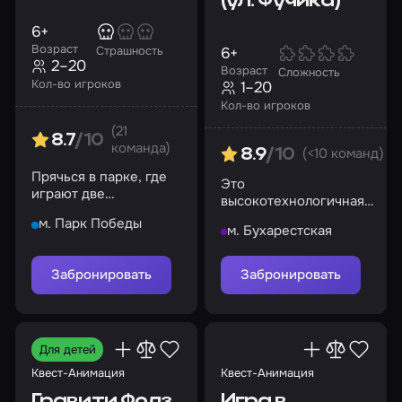
(ул. Фучика)
6+
Возраст
6+
Страшность
2–20
Возраст
Сложность
Кол-во игроков
1–20
Кол-во игроков
(21
8.7
/10
команда)
(<10 команд)
8.9
/10
Прячься в парке, где
Это
играют две
высокотехнологичная
конкурирующие
альтернатива
м. Парк Победы
команды: «Жители
м. Бухарестская
традиционному квесту,
города» и
лазертагу или
«Привидения»
пейнтболу
Забронировать
Забронировать
Для детей
Квест-Анимация
Квест-Анимация
Гравити Фолз
Игра в