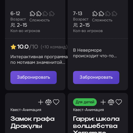
6-12
7-13
Возраст
Возраст
Сложность
Сложность
2–15
2–15
Кол-во игроков
Кол-во игроков
(<10 команд)
10.0
/10
В Неверморе
происходит что-то
Интерактивная программа
странное...
по мотивам знаменитой
телепередачи «Форт
Боярд»
Забронировать
Забронировать
Для детей
Квест-Анимация
Квест-Анимация
Замок графа
Гарри: школа
Дракулы
волшебства