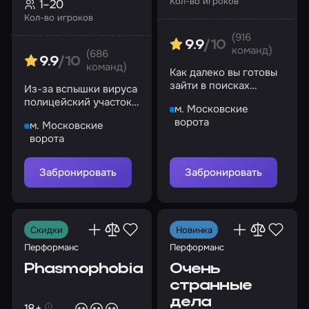
Кол-во игроков
1–20
Кол-во игроков
(916
9.9
/10
команд)
(686
9.9
/10
команд)
Как далеко вы готовы
зайти в поисках
Из-за вспышки вируса
адреналина?
полицейский участок
м. Московские
стал беззащитен.
ворота
м. Московские
Успеете провернуть
ворота
ограбление?
Забронировать
Забронировать
Скидки
Новинка
Перформанс
Перформанс
Phasmophobia
Очень
странные
дела
18+