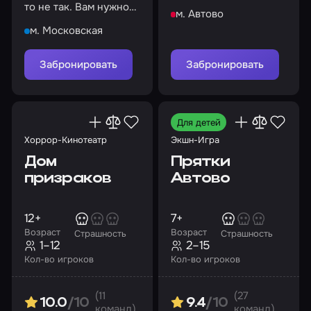
лабораторию, из
то не так. Вам нужно
м. Автово
которой предстоит
выяснить, что именно
выйти живым
м. Московская
Забронировать
Забронировать
Для детей
Хоррор-Кинотеатр
Экшн-Игра
Дом
Прятки
призраков
Автово
12+
7+
Возраст
Возраст
Страшность
Страшность
1–12
2–15
Кол-во игроков
Кол-во игроков
(11
(27
10.0
/10
9.4
/10
команд)
команд)