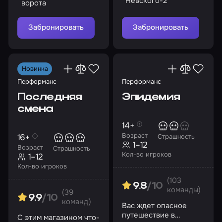
Невского-2
ворота
Забронировать
Забронировать
Новинка
Перформанс
Перформанс
Последняя
Эпидемия
смена
14+
Возраст
16+
Страшность
1–12
Возраст
Страшность
Кол-во игроков
1–12
Кол-во игроков
(103
9.8
/10
команды)
(39
9.9
/10
команд)
Вас ждет опасное
путешествие в
С этим магазином что-