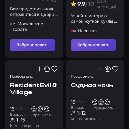
(304
9.9
/10
команды)
Вам предстоит вновь
отправиться в Дерри и
Узнайте историю
сразиться со злом,
самой жуткой куклы и
м. Московские
обитающим в нем
раскройте ее тайны
ворота
м. Нарвская
Забронировать
Забронировать
Перформанс
Перформанс
Resident Evil 8:
Судная ночь
Village
16+
Возраст
16+
Страшность
1–12
Возраст
Страшность
Кол-во игроков
1–15
Кол-во игроков