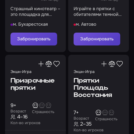
Страшный кинотеатр –
Играйте в прятки с
это площадка для
обитателями темной
просмотра хоррор-
пещеры
м. Бухарестская
м. Автово
фильмов
Забронировать
Забронировать
Экшн-Игра
Экшн-Игра
Призрачные
Прятки
прятки
Площадь
Восстания
9+
Возраст
7+
Страшность
4–16
Возраст
Страшность
Кол-во игроков
2–35
Кол-во игроков