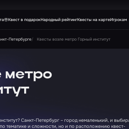
та
Квест в подарок
Народный рейтинг
Квесты на карте
Игрокам
анкт-Петербурге
Квесты возле метро Горный институт
 метро
итут
нститут? Санкт-Петербург – город немаленький, и выбир
 по тематике и сложности, но и по расположению квест-