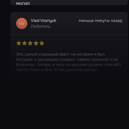
Vlad Voznyuk
меньше минуты назад
VV
Любитель
Это самый страшный квест на котором я был.
Антураж и декорации создают эффект ряльной псих
больницы, Актеры и звук на высшем уровне, спасибо,
Настя, Макс и Яна. Я так давно не кричал
Перформанс
Искатели могил