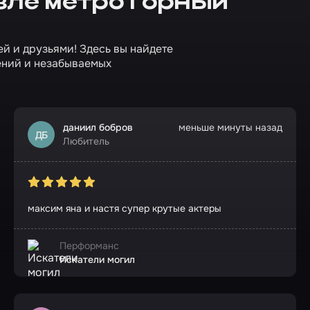
зле метро Горный
ей и друзьями! Здесь вы найдете
ений и незабываемых
даниил бобров
меньше минуты назад
ДБ
Любитель
максим яна и настя супер крутые актеры
Перформанс
Искатели могил