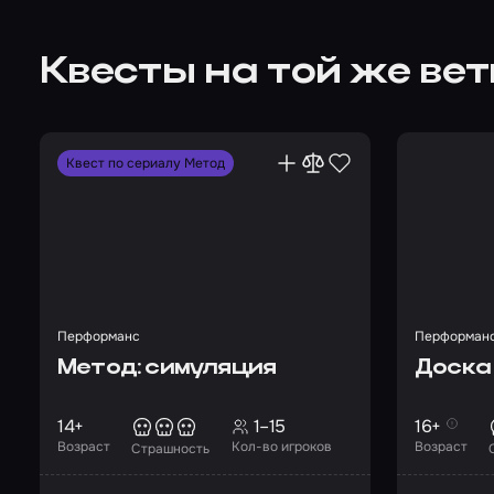
Квесты на той же ве
Квест по сериалу Метод
Перформанс
Перформан
Метод: симуляция
Доска
14+
1–15
16+
Возраст
Кол-во игроков
Возраст
Страшность