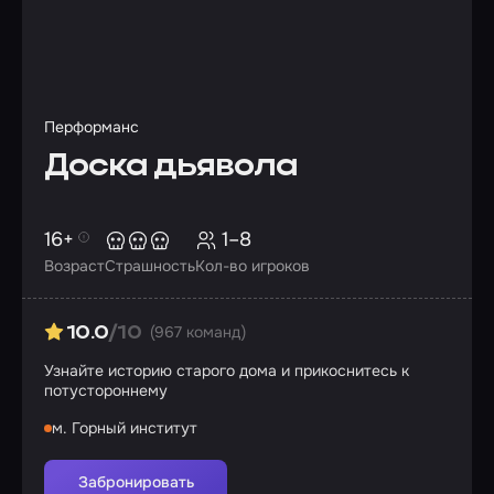
Перформанс
Доска дьявола
16+
1–8
Возраст
Страшность
Кол-во игроков
(967 команд)
10.0
/10
Узнайте историю старого дома и прикоснитесь к
потустороннему
м. Горный институт
Забронировать