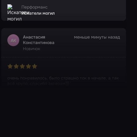
Перформанс
Искатели могил
Анастасия
меньше минуты назад
АК
Константинова
Новичок
очень понравилось, было страшно ток в начале, а так
всё круто, спасибо актерам)))
Перформанс
Полтергейст