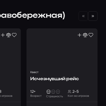
Правобережная)
Квест
Исчезнувший рейс
8
12+
2–5
о игроков
Возраст
Кол-во игроков
Страшность