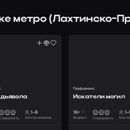
тке метро (Лахтинско-
с
Перформанс
 дьявола
Искатели могил
1–8
16+
1–
Кол-во игроков
Возраст
Кол-в
Страшность
Страшность