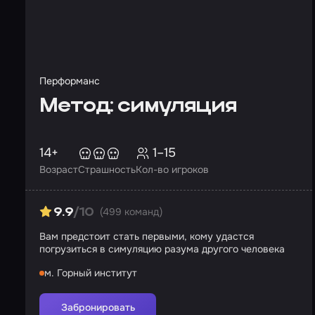
Перформанс
Метод: симуляция
14+
1–15
Возраст
Страшность
Кол-во игроков
(499 команд)
9.9
/10
Вам предстоит стать первыми, кому удастся
погрузиться в симуляцию разума другого человека
м. Горный институт
Забронировать