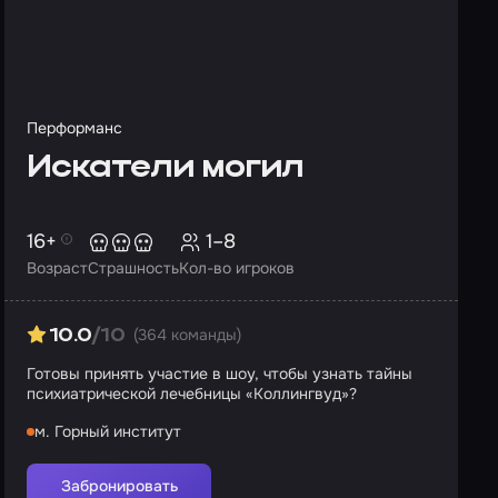
Перформанс
Искатели могил
16+
1–8
Возраст
Страшность
Кол-во игроков
(364 команды)
10.0
/10
Готовы принять участие в шоу, чтобы узнать тайны
психиатрической лечебницы «Коллингвуд»?
м. Горный институт
Забронировать