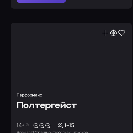
Перформанс
Полтергейст
14+
1–15
Возраст
Страшность
Кол-во игроков