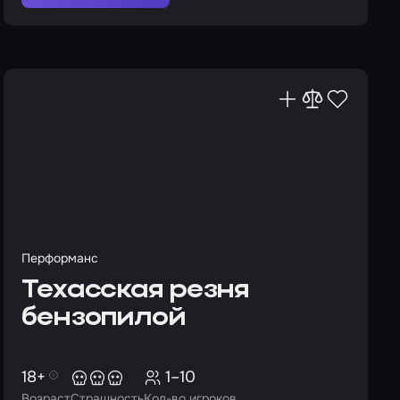
Перформанс
Техасская резня
бензопилой
18+
1–10
Возраст
Страшность
Кол-во игроков