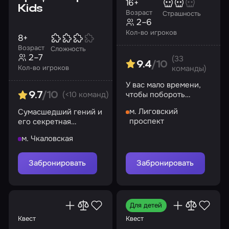
16+
Kids
Возраст
Страшность
2–6
Кол-во игроков
8+
Возраст
Сложность
2–7
(33
9.4
/10
Кол-во игроков
команды)
У вас мало времени,
чтобы побороть
(<10 команд)
9.7
/10
страхи и фобии
м. Лиговский
Сумасшедший гений и
проспект
его секретная
лаборатория! Сможете
м. Чкаловская
ли вы перехитрить его?
Забронировать
Забронировать
Для детей
Квест
Квест