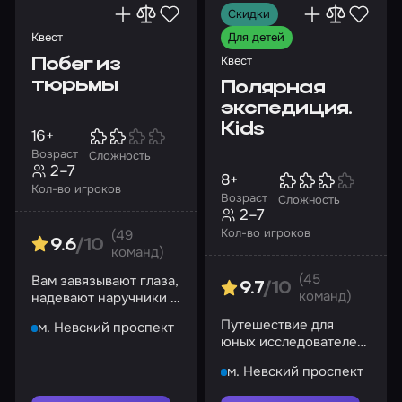
Скидки
Квест
Для детей
Квест
Побег из
тюрьмы
Полярная
экспедиция.
Kids
16+
Возраст
Сложность
2–7
8+
Кол-во игроков
Возраст
Сложность
2–7
Кол-во игроков
(49
9.6
/10
команд)
(45
Вам завязывают глаза,
9.7
/10
команд)
надевают наручники и
отправляют в
Путешествие для
м. Невский проспект
тюремную камеру.
юных исследователей!
Удастся выбраться?
Настоящий холод
м. Невский проспект
внутри квеста