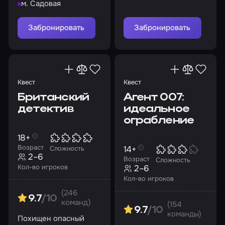
м. Садовая
закрылись навсегда
Забронировать
Забронировать
Квест
Квест
Британский
Агент 007:
детектив
идеальное
ограбление
18+
Возраст
14+
Сложность
2–6
Возраст
Сложность
Кол-во игроков
2–6
Кол-во игроков
(246
9.7
/10
команд)
(154
9.7
/10
команды)
Похищен опасный