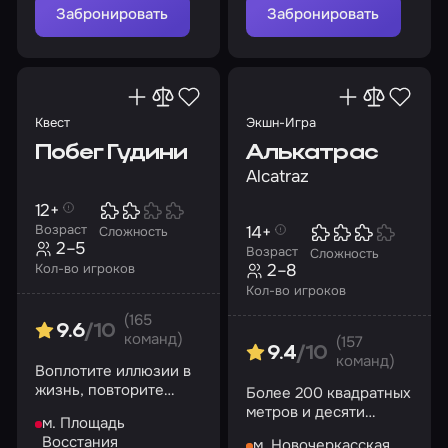
Забронировать
Забронировать
Квест
Экшн-Игра
Побег Гудини
Алькатрас
Alcatraz
12+
14+
Возраст
Сложность
2–5
Возраст
Сложность
2–8
Кол-во игроков
Кол-во игроков
(165
9.6
/10
команд)
(157
9.4
/10
команд)
Воплотите иллюзии в
жизнь, повторите
Более 200 квадратных
побег легендарного
метров и десяти
м. Площадь
фокусника!
разных блоков в
Восстания
м. Новочеркасская