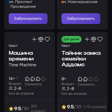
м. Проспект
м. Новочеркасская
больше монет!
команде потянет вас
Просвещения
на дно
Забронировать
Забронировать
Для детей
Квест
Квест
Машина
Тайник замка
времени
семейки
Time Machine
Аддамс
14+
8+
Возраст
Возраст
Сложность
Сложность
2–6
2–8
Кол-во игроков
Кол-во игроков
(69
(<10 команд)
9.5
/10
9.5
/10
команд)