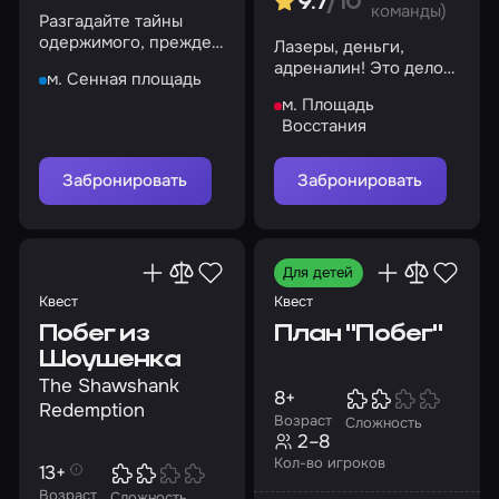
9.7
/10
команды)
Разгадайте тайны
одержимого, прежде
Лазеры, деньги,
чем он вас поглотит
адреналин! Это дело
м. Сенная площадь
точно вам по плечу
м. Площадь
Восстания
Забронировать
Забронировать
Для детей
Квест
Квест
Побег из
План "Побег"
Шоушенка
The Shawshank
8+
Redemption
Возраст
Сложность
2–8
Кол-во игроков
13+
Возраст
Сложность