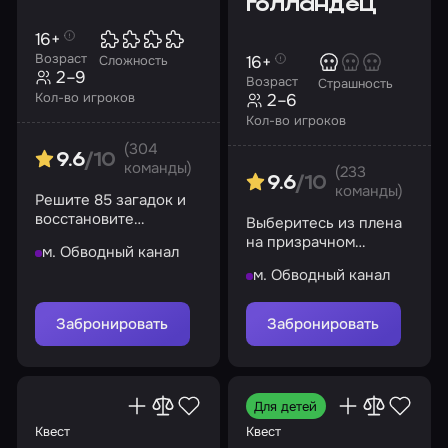
голландец
16+
Возраст
16+
Сложность
2–9
Возраст
Страшность
Кол-во игроков
2–6
Кол-во игроков
(304
9.6
/10
команды)
(233
9.6
/10
команды)
Решите 85 загадок и
восстановите
Выберитесь из плена
нейронные связи в
на призрачном
м. Обводный канал
огромном мозге
корабле, иначе вас
м. Обводный канал
ждет путешествие на
дно!
Забронировать
Забронировать
Для детей
Квест
Квест