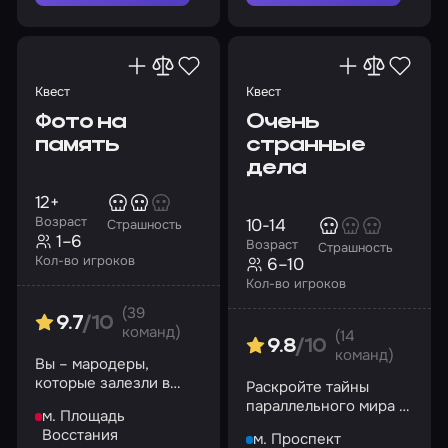
Квест
Квест
Фото на
Очень
память
странные
дела
12+
Возраст
10-14
Страшность
1–6
Возраст
Страшность
Кол-во игроков
6–10
Кол-во игроков
(39
9.7
/10
команд)
(14
9.8
/10
команд)
Вы – мародеры,
которые залезли в
Раскройте тайны
заброшенный дом и
параллельного мира и
м. Площадь
нашли среди старых
вернитесь обратно
Восстания
м. Проспект
вещей фотоаппарат…