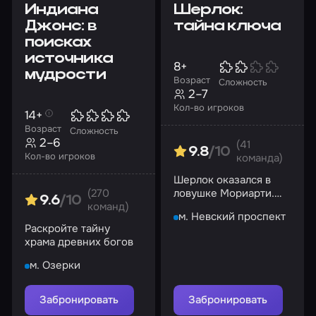
Индиана
Шерлок:
Джонс: в
тайна ключа
поисках
источника
8+
мудрости
Возраст
Сложность
2–7
Кол-во игроков
14+
Возраст
Сложность
2–6
(41
9.8
/10
Кол-во игроков
команда)
Шерлок оказался в
(270
ловушке Мориарти.
9.6
/10
команд)
Разгадайте тайну
м. Невский проспект
ключа и спасите
Раскройте тайну
детектива!
храма древних богов
м. Озерки
Забронировать
Забронировать