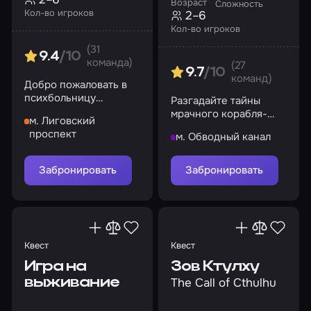
Возраст
Сложность
Кол-во игроков
2–6
Кол-во игроков
(31
9.4
/10
команда)
(27
9.7
/10
команд)
Добро пожаловать в
психбольницу
Разгадайте тайны
«Аркхэм» –
мрачного корабля-
м. Лиговский
пристанище для
призрака и найдите
проспект
м. Обводный канал
знаменитых
выход
психопатов-убийц
Забронировать
Забронировать
Квест
Квест
Игра на
Зов Ктулху
выживание
The Call of Cthulhu