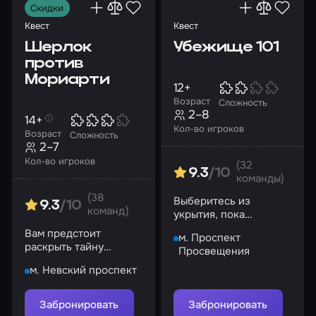
Скидки
Квест
Квест
Шерлок
Убежище 101
против
Мориарти
12+
Возраст
Сложность
2–8
14+
Кол-во игроков
Возраст
Сложность
2–7
Кол-во игроков
(32
9.3
/10
команды)
(38
Выберитесь из
9.3
/10
команд)
укрытия, пока
кислород не
Вам предстоит
м. Проспект
закончился, и не
раскрыть тайну
Просвещения
дайте трудностям
ограбления сыщика в
встать на пути
м. Невский проспект
загадочном отеле
Забронировать
Забронировать