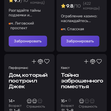
9.7
/10
команд)
(422
9.8
/10
команды)
Разгадайте тайны
подземки и
Ограбление казино:
выберитесь на свет
наслаждайтесь
м. Лиговский
азартом или
проспект
м. Спасская
разоблачите
преступников!
Забронировать
Забронировать
Перформанс
Квест
Дом, который
Тайна
построил
заброшенного
Джек
поместья
14+
16+
Возраст
Возраст
Страшность
Страшность
1–6
2–8