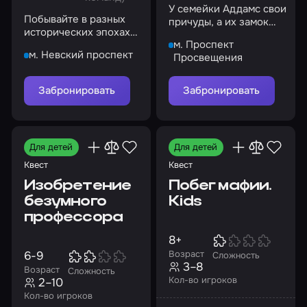
У семейки Аддамс свои
Побывайте в разных
причуды, а их замок
исторических эпохах
полон таинственных
м. Проспект
и попробуйте
загадок и головоломок
м. Невский проспект
Просвещения
изменить ход истории
Забронировать
Забронировать
Для детей
Для детей
Квест
Квест
Изобретение
Побег мафии.
безумного
Kids
профессора
8+
Возраст
6-9
Сложность
3–8
Возраст
Сложность
Кол-во игроков
2–10
Кол-во игроков