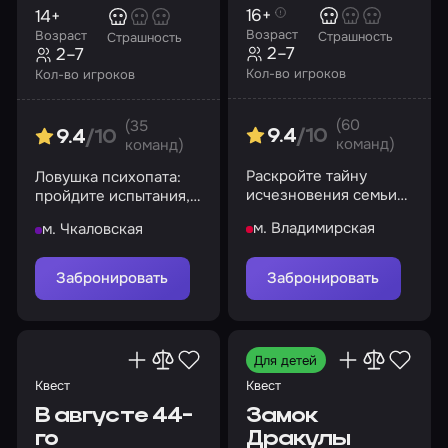
16+
14+
Возраст
Возраст
Страшность
Страшность
2–7
2–7
Кол-во игроков
Кол-во игроков
(60
(35
9.4
/10
9.4
/10
команд)
команд)
Раскройте тайну
Ловушка психопата:
исчезновения семьи
пройдите испытания,
рыбака и не дайте
чтобы спастись
м. Владимирская
м. Чкаловская
потусторонним силам
затуманить разум
Забронировать
Забронировать
Для детей
Квест
Квест
В августе 44-
Замок
го
Дракулы