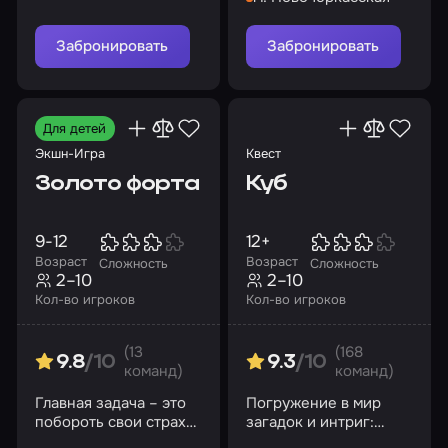
самом сердце
легендарной тюрьмы
Забронировать
Забронировать
Для детей
Экшн-Игра
Квест
Золото форта
Куб
9-12
12+
Возраст
Возраст
Сложность
Сложность
2–10
2–10
Кол-во игроков
Кол-во игроков
(13
(168
9.8
/10
9.3
/10
команд)
команд)
Главная задача – это
Погружение в мир
побороть свои страхи
загадок и интриг:
и вынести как можно
любое слабое звено в