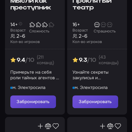
Мысли как
Проклятый
преступник
театр
14+
16+
Возраст
Возраст
Сложность
Страшность
2–6
2–6
Кол-во игроков
Кол-во игроков
(211
(43
9.4
/10
9.3
/10
команд)
команды)
Примерьте на себя
Узнайте секреты
роли тайных агентов и
закулисья и
отправляйтесь в отель
прикоснитесь к самым
м. Электросила
м. Электросила
на расследование
темным тайнам
серии убийств
режиссера
Забронировать
Забронировать