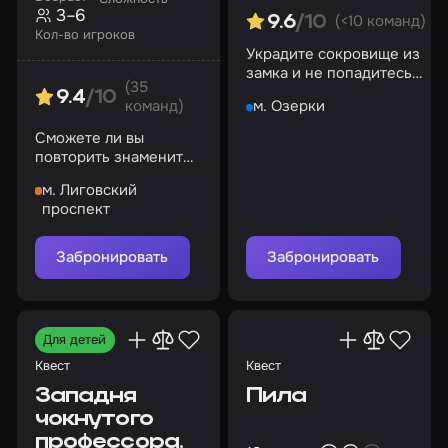
3–6
(<10 команд)
9.6
/10
Кол-во игроков
Украдите сокровище из
замка и не попадитесь
(35
на глаза смотрителю
9.4
/10
команд)
м. Озерки
Сможете ли вы
повторить знаменитый
побег из тюрьмы для
м. Лиговский
особо опасных
проспект
преступников?
Забронировать
Забронировать
Для детей
Квест
Квест
Западня
Пила
чокнутого
профессора.