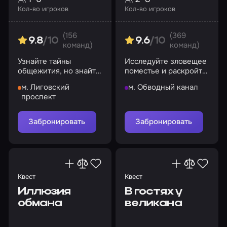
Кол-во игроков
Кол-во игроков
(156
(369
9.8
/10
9.6
/10
команд)
команд)
Узнайте тайны
Исследуйте зловещее
общежития, но знайте:
поместье и раскройте
не каждый способен
его мистическую
м. Лиговский
м. Обводный канал
принять правду
историю
проспект
Забронировать
Забронировать
Квест
Квест
Иллюзия
В гостях у
обмана
великана