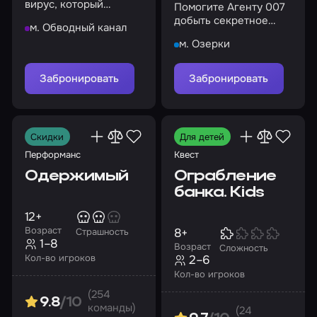
вирус, который
Помогите Агенту 007
принесет много
добыть секретное
м. Обводный канал
проблем, если его не
досье из хранилища
м. Озерки
найти
Забронировать
Забронировать
Скидки
Для детей
Перформанс
Квест
Одержимый
Ограбление
банка. Kids
12+
Возраст
8+
Страшность
1–8
Возраст
Сложность
Кол-во игроков
2–6
Кол-во игроков
(254
9.8
/10
команды)
(24