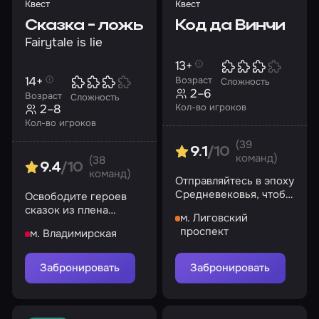
Квест
Квест
Сказка - ложь
Код да Винчи
Fairytale is lie
13+
14+
Возраст
Сложность
2–6
Возраст
Сложность
2–8
Кол-во игроков
Кол-во игроков
(39
9.1
/10
команд)
(38
9.4
/10
команд)
Отправляйтесь в эпоху
Средневековья, чтобы
Освободите героев
раскрыть тайны
сказок из плена
м. Лиговский
великого художника
Малефисенты!
проспект
м. Владимирская
Забронировать
Забронировать