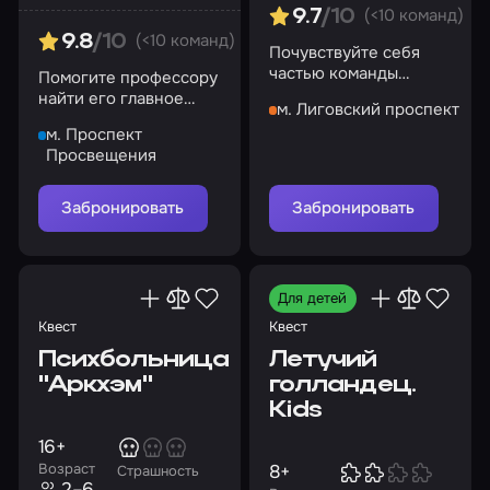
(<10 команд)
9.7
/10
(<10 команд)
9.8
/10
Почувствуйте себя
частью команды
Помогите профессору
разбойников
найти его главное
м. Лиговский проспект
изобретение
м. Проспект
Просвещения
Забронировать
Забронировать
Для детей
Квест
Квест
Психбольница
Летучий
"Аркхэм"
голландец.
Kids
16+
Возраст
8+
Страшность
2–6