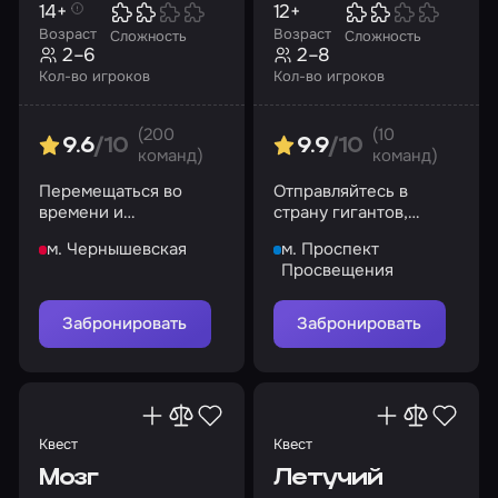
14+
12+
Возраст
Возраст
Сложность
Сложность
2–6
2–8
Кол-во игроков
Кол-во игроков
(200
(10
9.6
/10
9.9
/10
команд)
команд)
Перемещаться во
Отправляйтесь в
времени и
страну гигантов,
пространстве,
чтобы добыть сыр для
м. Чернышевская
м. Проспект
управлять стихиями и
мышек
Просвещения
доставать предметы
из шляпы
Забронировать
Забронировать
Квест
Квест
Мозг
Летучий