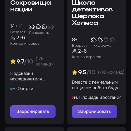
Сокровища
Школа
нации
детективов
Шерлока
Холмса
14+
Возраст
Сложность
2–6
8+
Кол-во игроков
Возраст
Сложность
2–6
Кол-во игроков
(179
9.7
/10
команд)
(<10 команд)
9.5
/10
Подсказки
исследователя
Вместе с гениальным
помогут вам найти
сыщиком ребята будут
м. Озерки
сокровищницу.
проходить детективный
Успейте до
м. Площадь Восстания
квест
наводнения!
Забронировать
Забронировать