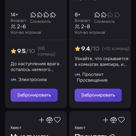
14+
8+
Возраст
Возраст
Сложность
Сложность
2–6
2–8
Кол-во игроков
Кол-во игроков
(66
(<10 команд)
9.4
/10
9.5
/10
команд)
Узнайте, что скрывается
До наступления врага
в комнатах вампира, и
осталось немного
не попадите в ловушки
м. Проспект
времени…
м. Электросила
Просвещения
Забронировать
Забронировать
Квест
Квест