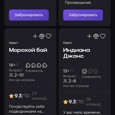
Просвещения
Забронировать
Забронировать
Квест
Квест
Морской бой
Индиана
Джонс
14+
Возраст
13+
Сложность
2–10
Возраст
Страшность
Кол-во игроков
2–6
Кол-во игроков
(13
9.3
/10
команд)
(19
9.3
/10
команд)
Почувствуйте себя
подводниками на
У вас мало времени,