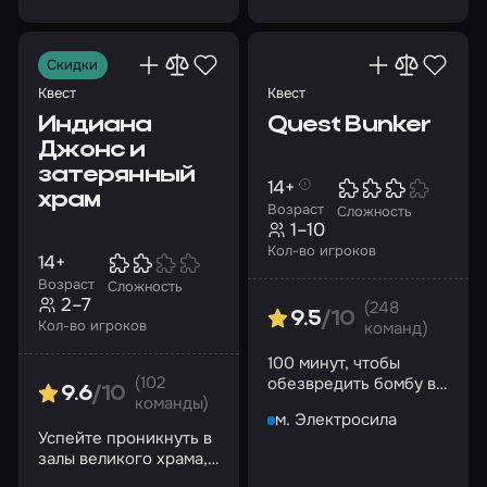
Скидки
Квест
Квест
Индиана
Quest Bunker
Джонс и
затерянный
14+
храм
Возраст
Сложность
1–10
Кол-во игроков
14+
Возраст
Сложность
2–7
(248
9.5
/10
Кол-во игроков
команд)
100 минут, чтобы
(102
обезвредить бомбу в
9.6
/10
команды)
секретном советском
м. Электросила
бункере
Успейте проникнуть в
залы великого храма,
пока его двери не