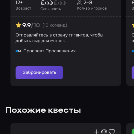
12+
2–8
Возраст
Кол-во игроков
В
Сложность
(10 команд)
9.9
/10
Отправляйтесь в страну гигантов, чтобы
О
добыть сыр для мышек
в
м. Проспект Просвещения
Забронировать
Похожие квесты