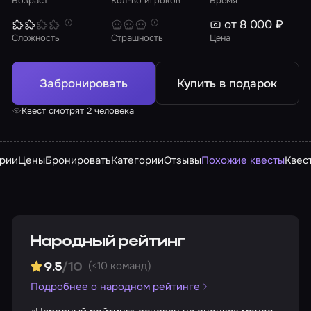
Возраст
Кол-во игроков
Время
от 8 000 ₽
Сложность
Страшность
Цена
Забронировать
Купить в подарок
Квест смотрят 2 человека
арии
Цены
Бронировать
Категории
Отзывы
Похожие квесты
Квес
Народный рейтинг
(<10 команд)
9.5
/10
Подробнее о народном рейтинге