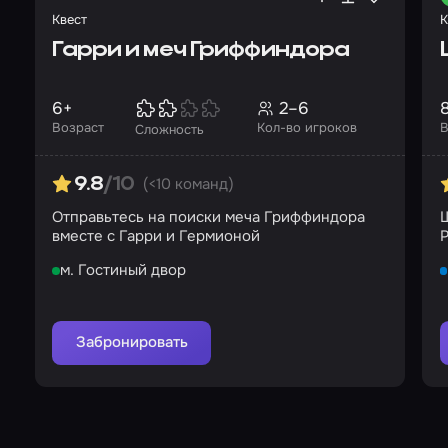
Квест
К
Гарри и меч Гриффиндора
6+
2–6
Возраст
Кол-во игроков
В
Сложность
(<10 команд)
9.8
/10
Отправьтесь на поиски меча Гриффиндора
Ш
вместе с Гарри и Гермионой
Р
м. Гостиный двор
Забронировать