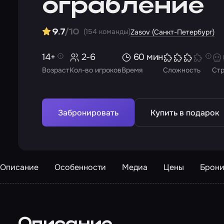
ограбление
(154 команды)
9.7
/10
Zasov (Санкт-Петербург)
14+
2-6
60 мин
Возраст
Кол-во игроков
Время
Сложность
Ст
Забронировать
Купить в подарок
Описание
Особенности
Медиа
Цены
Брони