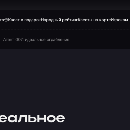
та
Квест в подарок
Народный рейтинг
Квесты на карте
Игрокам
Агент 007: идеальное ограбление
деальное