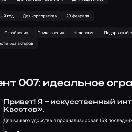
вый год
Для корпоратива
23 февраля
Ограбления
Приключения
Недорогие
Подарочный с
есты без актеров
ент 007: идеальное огр
Привет! Я – искусственный и
Квестов».
Для вашего удобства я проанализировал 159 последних