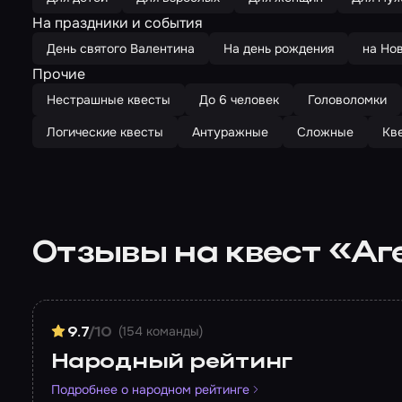
На праздники и события
День святого Валентина
На день рождения
на Но
Прочие
Нестрашные квесты
До 6 человек
Головоломки
Логические квесты
Антуражные
Сложные
Кв
Отзывы на квест «Аг
(154 команды)
9.7
/10
Народный рейтинг
Подробнее о народном рейтинге