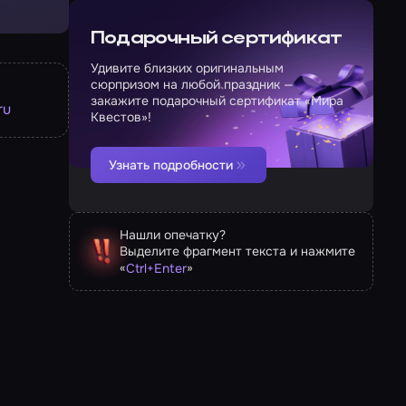
Подарочный сертификат
Удивите близких оригинальным
сюрпризом на любой праздник —
закажите подарочный сертификат «Мира
ru
Квестов»!
Узнать подробности
Нашли опечатку?
Выделите фрагмент текста и нажмите
«
»
Ctrl
+
Enter