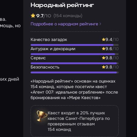
Народный рейтинг
(154 команды)
9.7
/10
ва.
Подробнее о народном рейтинге
мощь, но
Качество загадок
9.4
/10
Антураж и декорации
9.6
/10
Сервис
9.8
/10
Безопасность
9.8
/10
ких дней
«Народный рейтинг» основан на оценках
154 команд, которые посетили квест
«Агент 007: идеальное ограбление» после
бронирования на «Мире Квестов»
Квест входит в 20% лучших
квестов Санкт-Петербурга по
проверенным отзывам
154 команд