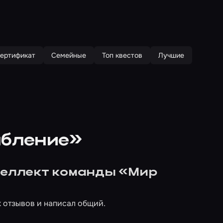
ертификат
Семейные
Топ квестов
Лучшие
абление»
нтеллект команды «Мир
 отзывов и написал общий.