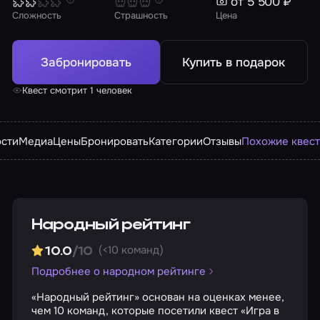
от 5 500 ₽
Сложность
Страшность
Цена
Забронировать
Купить в подарок
Квест смотрит 1 человек
сти
Медиа
Цены
Бронировать
Категории
Отзывы
Похожие квес
Народный рейтинг
(<10 команд)
10.0
/10
Подробнее о народном рейтинге
«Народный рейтинг» основан на оценках менее,
чем 10 команд, которые посетили квест «Игра в