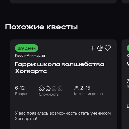
Похожие квесты
Для детей
Квест-Анимация
К
Гарри: школа волшебства
Хогвартс
7
В
6-12
2–15
Возраст
Кол-во игроков
Сложность
В
У вас появилась возможность стать учеником
Хогвартса!