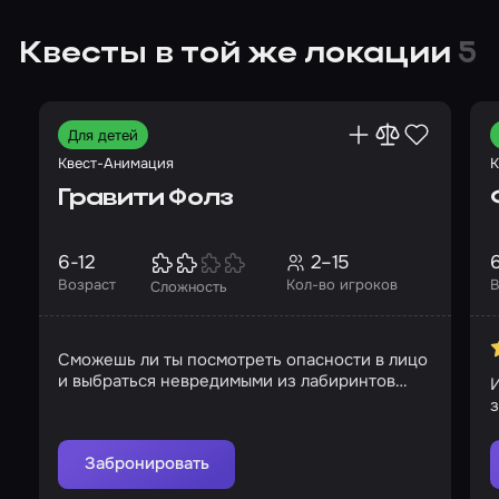
Квесты в той же локации
5
Для детей
Квест-Анимация
К
Гравити Фолз
6-12
2–15
Возраст
Кол-во игроков
В
Сложность
Сможешь ли ты посмотреть опасности в лицо
и выбраться невредимыми из лабиринтов
сознания?
Забронировать