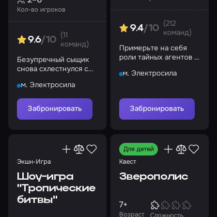
Кол-во игроков
(212
9.4
/10
команд)
(11
9.6
/10
команд)
Примерьте на себя
роли тайных агентов и
Безупречный сыщик
отправляйтесь в отель
снова схлестнулся с
м. Электросила
на расследование
гением преступного
серии убийств
м. Электросила
мира
Забронировать
Забронировать
Для детей
Экшн-Игра
Квест
Шоу-игра
Зверополис
"Тропические
битвы"
7+
Возраст
Сложность