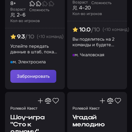
Возраст
8+
Сложность
4–20
Возраст
Сложность
Кол-во игроков
2–6
Кол-во игроков
(<10 команд)
10.0
/10
(<10 команд)
9.3
/10
Вы поделитесь на 2
команды и будете
Успейте передать
сражаться друг с другом в
данные в штаб, пока
м. Чкаловская
семи различных раундах
немецко-фашистские
м. Электросила
войска готовят
внезапное нападение
Забронировать
Ролевой Квест
Ролевой Квест
Шоу-игра
Угадай
"Сто к
мелодию
одному"