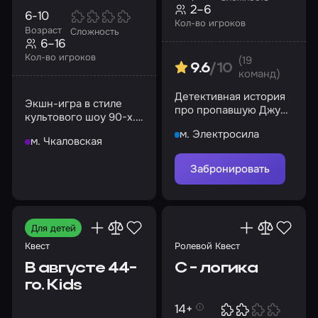
2–6
6-10
Кол-во игроков
Возраст
Сложность
6–16
Кол-во игроков
(19
9.6
/10
команд)
Детективная история
Экшн-игра в стиле
про пропавшую Джуди
культового шоу 90-х.
Хоппс, где в роли
Разделитесь на
м. Электросила
сыщиков будут дети
м. Чкаловская
команды и выиграйте!
Забронировать
Для детей
Квест
Ролевой Квест
В августе 44-
С - логика
го. Kids
14+