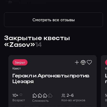
Квест в реальности
Индиана Джонс: в поисках источника мудрости
Смотреть все отзывы
Закрытые квесты
«Zasov»
14
Закрыт
Квест
К
Геракл и Аргонавты против
Цезаря
10+
2–6
1
Возраст
Кол-во игроков
В
Сложность