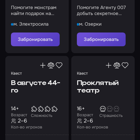
Ограбления
Приключения
Викторины
Помогите монстрам
Помогите Агенту 007
Мистические
Недорогие
Перформансы
найти подарок на
добыть секретное
вечеринке у Дракулы
досье из хранилища
м. Электросила
м. Озерки
Подарочный сертификат
Популярные
Романтические
Семейные
Спортивные
Забронировать
Забронировать
Топ квестов
Хоррор
Лучшие
Страшные квесты с актерами
Квест
Квест
Логические квесты
Антуражные
Сложные
В августе 44-
Проклятый
Нестандартный формат
Выбор «Мира Квестов»
го
театр
18+
Ролевые квесты
С контактом
14+
16+
Квесты без актеров
Исторические
Возраст
Возраст
Сложность
Страшность
2–6
2–6
Кол-во игроков
Кол-во игроков