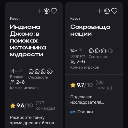
Шерлок Холмс
Шпионы
Штаб-квартира
Квест
Квест
С маньяком
Паранормальные явления
Индиана
Сокровища
Кошмары
Музыкальные
Саспенс
Джонс: в
нации
поисках
Фэнтези
По фильмам
источника
Аудитория
14+
мудрости
Возраст
Сложность
Для детей
Детские квесты
Для взрослых
2–6
Кол-во игроков
Для женщин
Для мужчин
6-9 лет
14+
Возраст
Сложность
Для большой компании
10-12 лет
2–6
(180
9.7
/10
команд)
Кол-во игроков
Для новичков
Для подростков
Подсказки
исследователя
(273
Для школьников
9.6
/10
помогут вам найти
команды)
м. Озерки
Праздники и события
сокровищницу.
Раскройте тайну
Успейте до
День святого Валентина
На день рождения
храма древних богов
наводнения!