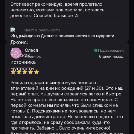
Этот квест рекомендую, время пролетело
незаметно, мозгами пошевелили, остались
довольны! Спасибо большое ☺️
Квест в реальности
Индиана Джонс: в поисках источника мудрости
Олеся
Подтвержден
О
Новичок
6 дней назад
Решила подарить сыну и мужу немного
впечатлений на дни их рождений (27 и 30). Это наш
первый опыт, мы думали справимся легко и быстро!
Но не так просто все оказалось на самом деле. С
первой комнаты мы поняли, что были слишком не
готовы )). Подсказками не пользовались, но нам
помогала администратор. Не успевали следить, что
где открылось, не сразу соображали куда что
применить. Забавно... Было очень интересно!
Атмосферно, на самом деле ощущаешь себя внутри