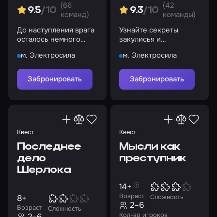
(66
(42
9.5
/10
9.3
/10
команд)
команды)
До наступления врага
Узнайте секреты
осталось немного
закулисья и
времени…
прикоснитесь к самым
м. Электросила
м. Электросила
темным тайнам
режиссера
Забронировать
Забронировать
Квест
Квест
Последнее
Мысли как
дело
преступник
Шерлока
14+
Возраст
8+
Сложность
2–6
Возраст
Сложность
Кол-во игроков
2–6