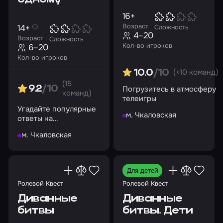
16+
Возраст
14+
Сложность
4–20
Возраст
Сложность
Кол-во игроков
6–20
Кол-во игроков
(<10 команд)
10.0
/10
(15
Погрузитесь в атмосферу
9.2
/10
команд)
телеигры
Угадайте популярные
м. Чкаловская
ответы на
риторические
м. Чкаловская
вопросы
Для детей
Ролевой Квест
Ролевой Квест
Диванные
Диванные
битвы
битвы. Дети