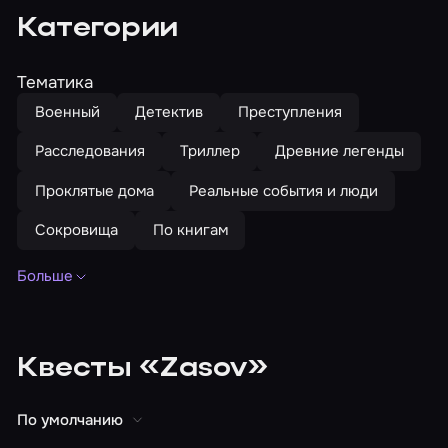
Категории
Тематика
Военный
Детектив
Преступления
Расследования
Триллер
Древние легенды
Проклятые дома
Реальные события и люди
Сокровища
По книгам
Больше
Тематика
По мультфильмам
Телепередачи
Вампиры
Выживание
Джунгли
Древний Египет
Квесты «Zasov»
Про животных
Индиана Джонс
Монстры
По умолчанию
Отели
Призраки
СССР
Театр
Храм