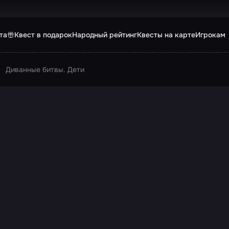
та
Квест в подарок
Народный рейтинг
Квесты на карте
Игрокам
Диванные битвы. Дети