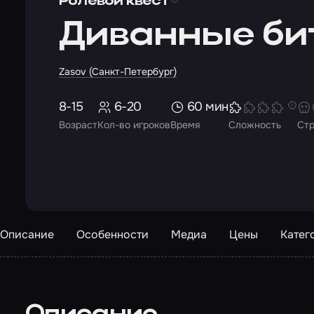
Ролевой квест
Диванные би
Zasov (Санкт-Петербург)
8-15
6-20
60 мин
Возраст
Кол-во игроков
Время
Сложность
Ст
Описание
Особенности
Медиа
Цены
Катег