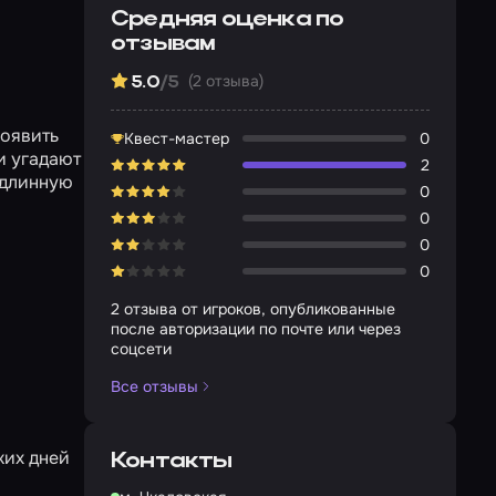
Средняя оценка по
отзывам
(2 отзыва)
5.0
/5
роявить
Квест-мастер
0
и угадают
2
 длинную
0
0
0
0
2 отзыва от игроков, опубликованные
после авторизации по почте или через
соцсети
Все отзывы
ких дней
Контакты