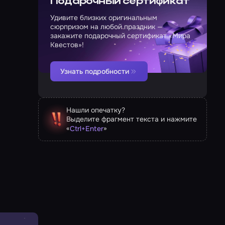
Подарочный сертификат
Удивите близких оригинальным
сюрпризом на любой праздник —
закажите подарочный сертификат «Мира
Квестов»!
Узнать подробности
Нашли опечатку?
Выделите фрагмент текста и нажмите
«
»
Ctrl
+
Enter