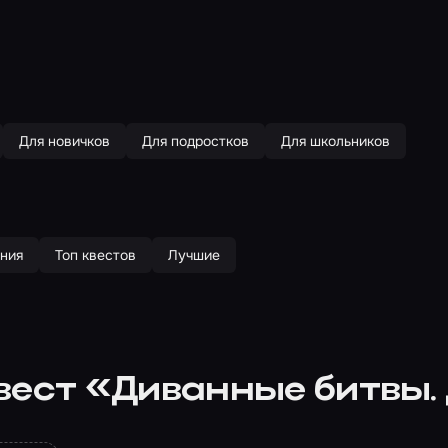
Для новичков
Для подростков
Для школьников
ния
Топ квестов
Лучшие
вест «Диванные битвы.