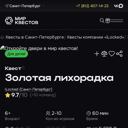
Санкт-Петербург
+7 (812) 407-14-23
ВКонта
Max
Квесты в Санкт-Петербурге
Квесты компании «iLocked»
Для детей
Квест
Золотая лихорадка
iLocked (Санкт-Петербург)
(<10 команд)
9.7
/10
6+
2-10
60 мин
Возраст
Кол-во игроков
Время