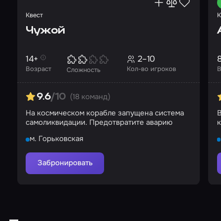
Квест
К
Чужой
14+
2–10
Возраст
Кол-во игроков
В
Сложность
(18 команд)
9.6
/10
На космическом корабле запущена система
самоликвидации. Предотвратите аварию
к
м. Горьковская
Забронировать