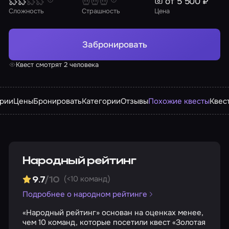
от 5 500 ₽
Сложность
Страшность
Цена
Забронировать
Квест смотрят 2 человека
арии
Цены
Бронировать
Категории
Отзывы
Похожие квесты
Квес
Народный рейтинг
(<10 команд)
9.7
/10
Подробнее о народном рейтинге
«Народный рейтинг» основан на оценках менее,
чем 10 команд, которые посетили квест «Золотая