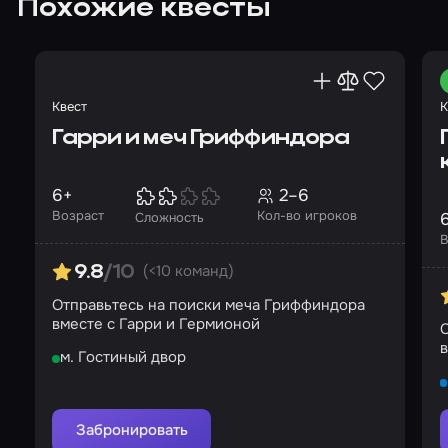
Похожие квесты
Квест
К
Гарри и меч Гриффиндора
6+
2–6
Возраст
Кол-во игроков
Сложность
В
(<10 команд)
9.8
/10
Отправьтесь на поиски меча Гриффиндора
вместе с Гарри и Гермионой
С
в
м. Гостиный двор
Забронировать