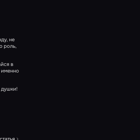
ду, не
ю роль,
айся в
, именно
 душки!
статья