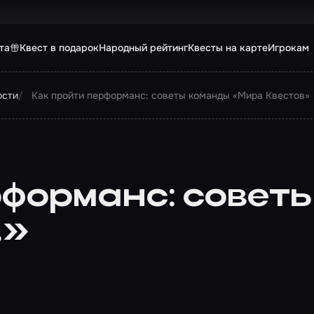
та
Квест в подарок
Народный рейтинг
Квесты на карте
Игрокам
ости
Как пройти перформанс: советы команды «Мира Квестов»
рформанс: совет
в»