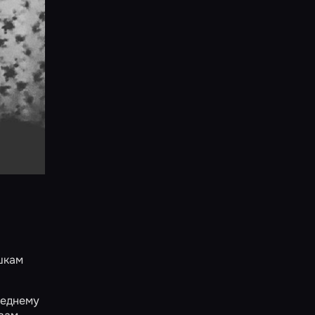
шкам
леднему