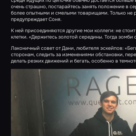
среди идущих по цепочке обычно достается больше вс
очень страшно, постарайтесь занять положение в с
более опытными и смелыми товарищами. Только не р
предупреждает Соня.
К ней присоединяются другие мои коллеги: не стои
клетки. «Держитесь золотой середины. Тогда зомби 
Лаконичный совет от Дани, любителя эскейпов: «Бег
сторонам, следить за изменениями обстановки, пер
делать резких движений и бегать, особенно в темнот