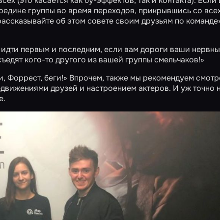
ех (это касается как бу-эффектов, так и контакта). Если
ередине группы во время переходов, прикрывшись со все
ассказывайте об этом совете своим друзьям по команде»
т идти первым и последним, если вам дороги ваши нервн
съедят кого-то другого из вашей группы смельчаков!»
и, Форрест, беги!» Впрочем, также мы рекомендуем смотр
едвижениями друзей и настроением актеров. И уж точно н
е.