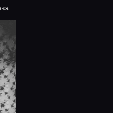
ансе
,