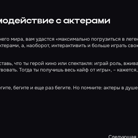
модействие с актерами
него мира, вам удастся «максимально погрузиться в леген
терами, а, наоборот, интерактивить и больше играть сво
вь, что ты герой кино или спектакля: играй роль, вжив
твовать. Тогда ты получишь весь кайф от игры», – кажется
ите, бегите и еще раз бегите. Но помните: актеры в душе
Следующая 