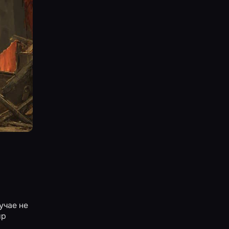
учае не
ир