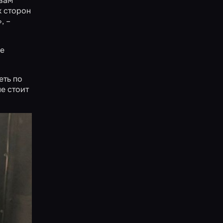
 вам
х сторон
, –
ые
еть по
е стоит