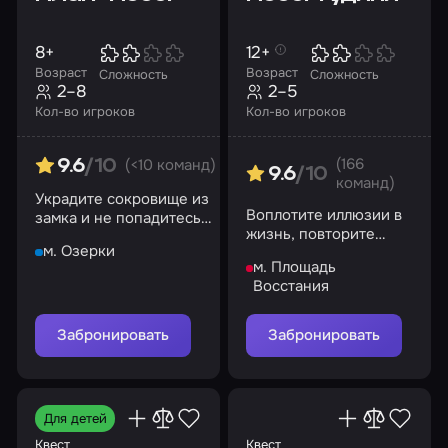
8+
12+
Возраст
Возраст
Сложность
Сложность
2–8
2–5
Кол-во игроков
Кол-во игроков
(166
(<10 команд)
9.6
/10
9.6
/10
команд)
Украдите сокровище из
Воплотите иллюзии в
замка и не попадитесь
жизнь, повторите
на глаза смотрителю
м. Озерки
побег легендарного
м. Площадь
фокусника!
Восстания
Забронировать
Забронировать
Для детей
Квест
Квест