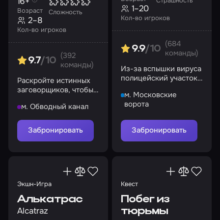
16+
Страшность
1–20
Возраст
Сложность
Кол-во игроков
2–8
Кол-во игроков
(684
9.9
/10
команды)
(392
9.7
/10
команды)
Из-за вспышки вируса
полицейский участок
Раскройте истинных
стал беззащитен.
заговорщиков, чтобы
м. Московские
Успеете провернуть
выбраться из
ворота
ограбление?
м. Обводный канал
заточения и спасти
свою жизнь
Забронировать
Забронировать
Экшн-Игра
Квест
Алькатрас
Побег из
Alcatraz
тюрьмы