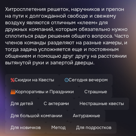
Хитросплетения решеток, наручников и препон
на пути к долгожданной свободе и свежему
воздуху являются отличным «клеем» для
дружных компаний, которым обязательно нужно
сплотиться ради решения общего вопроса. Часто
членов команды разделяют на разные камеры, и
тогда задача усложняется еще и постоянным
общением и помощью друг другу на расстоянии
вытянутой руки и запертой дверцы.
Скидки на Квесты
Сегодня вечером
Корпоративы и Праздники
Страшные
Для детей
С актерами
Нестрашные квесты
Для большой компании
Антуражные
Для новичков
Метод
Для подростков