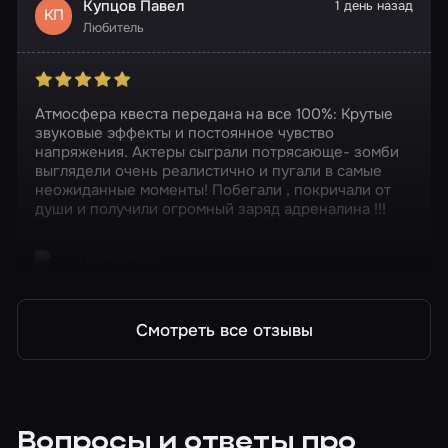
Купцов Павел
1 день назад
КП
Любитель
Атмосфера квеста передана на все 100%: Крутые
звуковые эффекты и постоянное чувство
напряжения. Актеры сыграли потрясающе- зомби
выглядели очень реалистично и пугали в самые
неожиданные моменты! Побегали , покричали от
души и получили огромный заряд адреналина !!!
Перформанс
Ходячие мертвецы
Смотреть все отзывы
Вопросы и ответы про