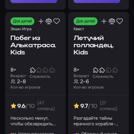
Для детей
Для детей
Экшн-Игра
Квест
Побег из
Летучий
Алькатраса.
голландец.
Kids
Kids
8+
8+
Возраст
Возраст
Сложность
Сложность
2–8
2–6
Кол-во игроков
Кол-во игроков
(47
(27
9.6
/10
9.7
/10
команд)
команд)
Несколько минут,
Разгадайте тайны
чтобы обезвредить
мрачного корабля-
все бомбы и
призрака и найдите
м. Новочеркасская
м. Обводный канал