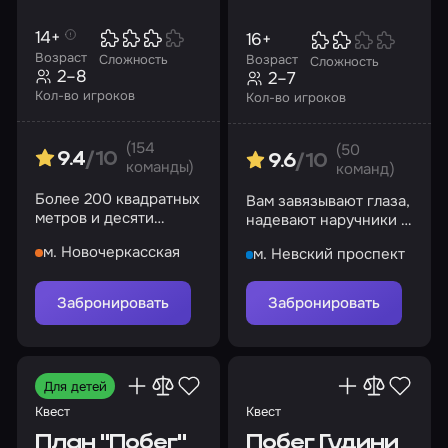
14+
16+
Возраст
Возраст
Сложность
Сложность
2–8
2–7
Кол-во игроков
Кол-во игроков
(154
(50
9.4
/10
9.6
/10
команды)
команд)
Более 200 квадратных
Вам завязывают глаза,
метров и десяти
надевают наручники и
разных блоков в
отправляют в
м. Новочеркасская
м. Невский проспект
самом сердце
тюремную камеру.
легендарной тюрьмы
Удастся выбраться?
Забронировать
Забронировать
Для детей
Квест
Квест
План "Побег"
Побег Гудини