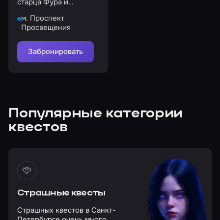
старца Фура и
получите достойную
м. Проспект
награду
Просвещения
Забронировать
Популярные категории
квестов
Страшные квесты
Страшных квестов в Санкт-
Петербурге очень много,