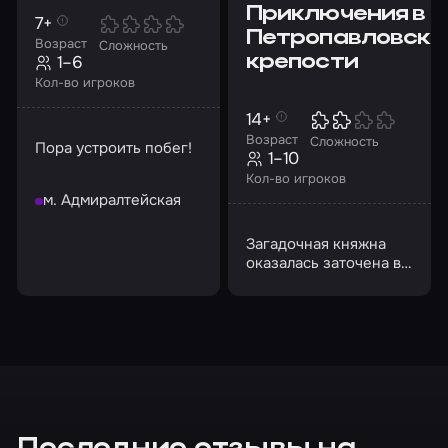
Приключения в
7+
Петропавловско
Возраст
Сложность
1–6
крепости
Кол-во игроков
14+
Возраст
Сложность
Пора устроить побег!
1–10
Кол-во игроков
м. Адмиралтейская
Загадочная княжна
оказалась заточена в
Петропавловской
крепости