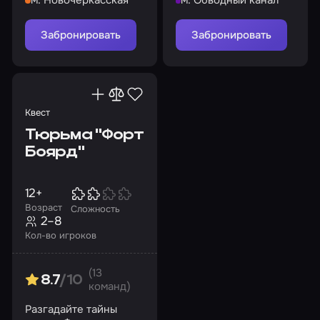
остановить
выход
преступника
Забронировать
Забронировать
Квест
Тюрьма "Форт
Боярд"
12+
Возраст
Сложность
2–8
Кол-во игроков
(13
8.7
/10
команд)
Разгадайте тайны