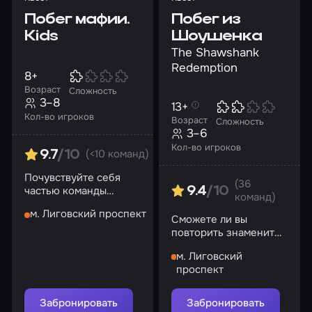
Побег мафии.
Побег из
Kids
Шоушенка
The Shawshank
Redemption
8+
Возраст
Сложность
3–8
13+
Кол-во игроков
Возраст
Сложность
3–6
Кол-во игроков
(<10 команд)
9.7
/10
Почувствуйте себя
(36
частью команды
9.4
/10
команд)
разбойников
м. Лиговский проспект
Сможете ли вы
повторить знаменитый
побег из тюрьмы для
м. Лиговский
особо опасных
проспект
преступников?
Забронировать
Забронировать