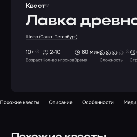
Квест
Лавка древн
Шифр (Санкт-Петербург)
10+
2-10
60 мин
Возраст
Кол-во игроков
Время
Сложность
Ст
Похожие квесты
Описание
Особенности
Меди