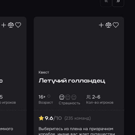
Квест
с
Летучий голландец
5
16+
2–6
о игроков
Возраст
Кол-во игроков
Страшность
(235 команд)
9.6
/10
емного
Выберитесь из плена на призрачном
корабле, иначе вас ждет путешествие