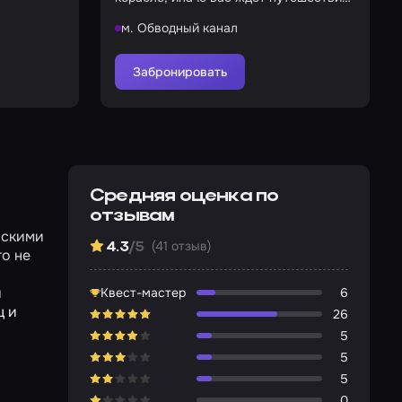
на дно!
м. Обводный канал
Забронировать
Средняя оценка по
отзывам
вскими
(41 отзыв)
4.3
/5
го не
я
Квест-мастер
6
ц и
26
5
5
5
0