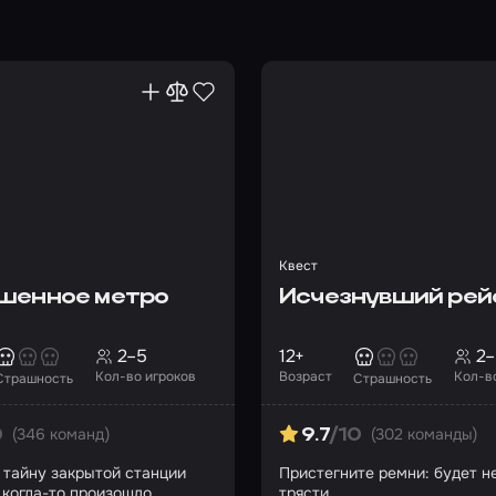
Квест
шенное метро
Исчезнувший рей
2–5
12+
2–
Кол-во игроков
Возраст
Кол-в
Страшность
Страшность
(346 команд)
(302 команды)
0
9.7
/10
 тайну закрытой станции
Пристегните ремни: будет н
е когда-то произошло
трясти