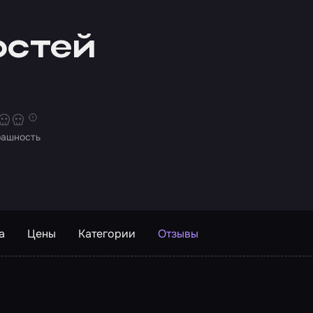
остей
рашность
а
Цены
Категории
Отзывы