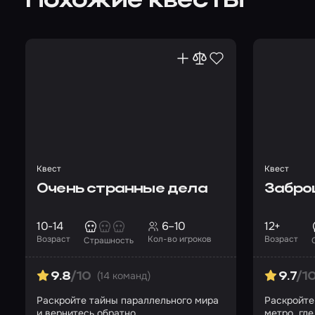
Похожие квесты
Квест
Квест
Очень странные дела
Забро
10-14
6–10
12+
Возраст
Кол-во игроков
Возраст
Страшность
(14 команд)
9.8
/10
9.7
/1
Раскройте тайны параллельного мира
Раскройте
и вернитесь обратно
метро, гд