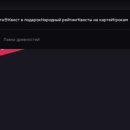
та
Квест в подарок
Народный рейтинг
Квесты на карте
Игрокам
Лавка древностей
 ЗАКРЫТ