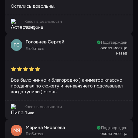
Остались довольны.
Квест в реальности
Астероид
Головнев Сергей
Подтвержден
ГС
около месяца
Любитель
назад
Все было чинно и благородно ) аниматор классно
продвигал по сюжету и ненавязчего подсказывал
когда тупили ) огонь
Квест в реальности
Пила
Марина Яковлева
Подтвержден
МЯ
около месяца
Любитель