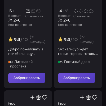
16+
14+
Возраст
Возраст
Страшность
Сложность
2–6
2–6
Кол-во игроков
Кол-во игроков
(31
(27
9.4
/10
9.4
/10
команда)
команд)
Добро пожаловать в
Экскалибур ждет
психбольницу
новых героев, готовых
«Аркхэм» –
доказать, что в их
м. Лиговский
м. Гостиный двор
пристанище для
жилах течет
проспект
знаменитых
королевская кровь…
психопатов-убийц
Забронировать
Забронировать
Квест
Квест