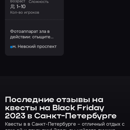
Возраст
Сложность
1–10
Кол-во игроков
Фотоаппарат зла в
действии: отыщите
его и освободите
м. Невский проспект
миньонов!
Последние отзывы на
квесты на Black Friday
2023 в Санкт-Петербурге
Квесты в в Санкт-Петербурге – отличный отдых с