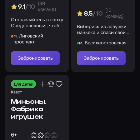
(39
9.1
/10
команд)
(10
8.5
/10
команд)
Отправляйтесь в эпоху
Средневековья, чтобы
Выберись из ловушки
раскрыть тайны
маньяка и спаси своих
м. Лиговский
великого художника
друзей
проспект
м. Василеостровская
Забронировать
Забронировать
Для детей
Квест
Миньоны.
Фабрика
игрушек
6+