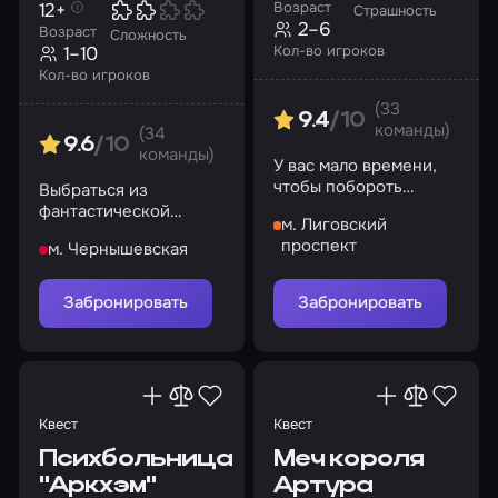
12+
Возраст
Страшность
2–6
Возраст
Сложность
1–10
Кол-во игроков
Кол-во игроков
(33
9.4
/10
команды)
(34
9.6
/10
команды)
У вас мало времени,
чтобы побороть
Выбраться из
страхи и фобии
фантастической
м. Лиговский
лаборатории и спасти
проспект
м. Чернышевская
планету!
Забронировать
Забронировать
Квест
Квест
Психбольница
Меч короля
"Аркхэм"
Артура