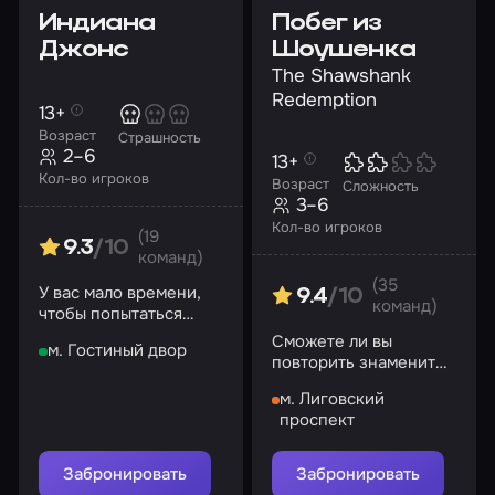
Индиана
Побег из
Джонс
Шоушенка
The Shawshank
Redemption
13+
Возраст
Страшность
2–6
13+
Кол-во игроков
Возраст
Сложность
3–6
Кол-во игроков
(19
9.3
/10
команд)
(35
У вас мало времени,
9.4
/10
команд)
чтобы попытаться
похитить идола
Сможете ли вы
м. Гостиный двор
повторить знаменитый
побег из тюрьмы для
м. Лиговский
особо опасных
проспект
преступников?
Забронировать
Забронировать