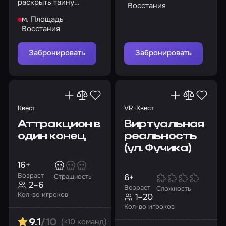
раскрыть тайну
Восстания
старого банковского
м. Площадь
хранилища
Восстания
Забронировать
Забронировать
Квест
VR-Квест
Аттракцион в
Виртуальная
один конец
реальность
(ул. Фучика)
16+
Возраст
6+
Страшность
2–6
Возраст
Сложность
Кол-во игроков
1–20
Кол-во игроков
(<10 команд)
9.1
/10