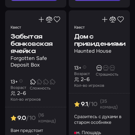
Квест
Квест
Забытая
Дом с
банковская
привидениями
Haunted House
ячейка
Forgotten Safe
Deposit Box
13+
Возраст
Страшность
2–6
13+
Кол-во игроков
Возраст
Сложность
2–6
Кол-во игроков
(35
9.1
/10
команд)
(16
Сразитесь с духами в
9.0
/10
команд)
старом особняке
Вам предстоит
м. Площадь