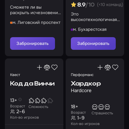
(<10 команд)
8.9
/10
Сможете ли вы
раскрыть исчезновение
Это
клоуна в цирке?
высокотехнологичная
м. Лиговский проспект
альтернатива
м. Бухарестская
традиционному квесту,
лазертагу или
пейнтболу
Забронировать
Забронировать
Квест
Перформанс
Код да Винчи
Хардкор
Hardcore
13+
18+
Возраст
Сложность
2–6
Возраст
Страшность
1–9
Кол-во игроков
Кол-во игроков