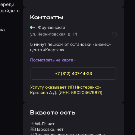
переди.
подойдете
Контакты
м. Фрунзенская
ка.
ул. Черниговская, д. 14
5 минут пешком от остановки «Бизнес-
центр «Квартал»
Посмотреть на карте
+7 (812) 407-14-23
Услугу оказывает ИП Нистеренко-
Крылова А.Д. (ИНН: 590204679871)
В квесте есть
Wi-Fi: нет
Парковка: нет
Зал ожидания: есть гостевая зона,