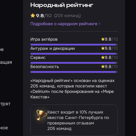
Народный рейтинг
(205 команд)
9.8
/10
Подробнее о народном рейтинге
Игра актёров
9.8
/10
Антураж и декорации
9.8
/10
ее
Сервис
9.8
/10
ращая
Безопасность
9.8
/10
«Народный рейтинг» основан на оценках
205 команд, которые посетили квест
«Delirium» после бронирования на «Мире
Квестов»
отрят
Квест входит в 10% лучших
квестов Санкт-Петербурга по
проверенным отзывам
мное
205 команд