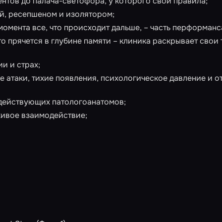
нтов до палача-светофора, у которого свои правила;
й, ресепшеном и изолятором;
о момента все, что происходит дальше, – часть перформанс
то прячется в глубине памяти – клиника раскрывает свои
и и страх;
е атаки, тихие появления, психологическое давление и о
действующих патологоанатомов;
живое взаимодействие;
ппу «ВКонтакте», отправляет на почту или в мессенджер 
ся.