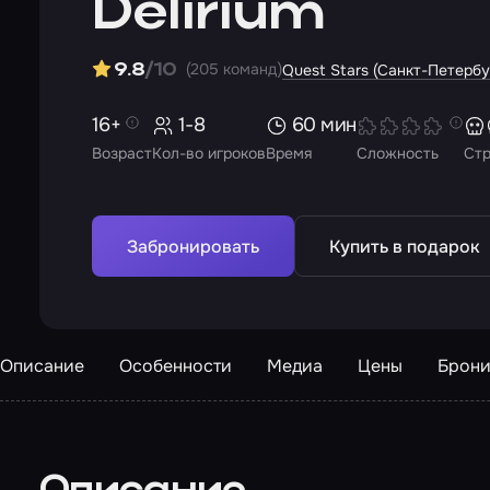
Delirium
(205 команд)
9.8
/10
Quest Stars (Санкт-Петербу
16+
1-8
60 мин
Возраст
Кол-во игроков
Время
Сложность
Ст
Забронировать
Купить в подарок
Описание
Особенности
Медиа
Цены
Брони