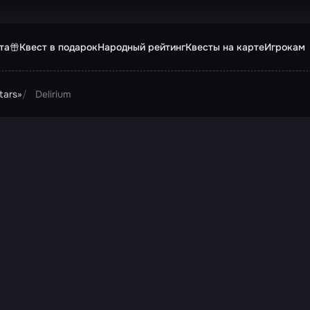
та
Квест в подарок
Народный рейтинг
Квесты на карте
Игрокам
tars»
Delirium