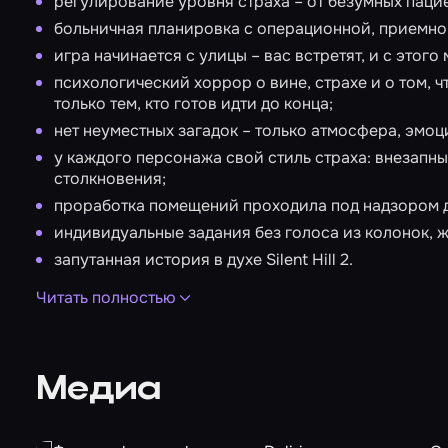
регулирование уровня страха – от безумных пацие
больничная планировка с операционной, приемно
игра начинается с улицы – вас встретят, и с этог
психологический хоррор о вине, страхе и о том, ч
только тем, кто готов идти до конца;
нет неуместных загадок – только атмосфера, эмоци
у каждого персонажа свой стиль страха: внезапны
столкновения;
проработка помещений проходила под надзором 
индивидуальные задания без голоса из колонок, 
запутанная история в духе Silent Hill 2.
Фотографии игроков: организатор выкладывает в гру
Читать полностью
1-2 дней.
Видео прохождения квеста: услуга не предоставляет
Медиа