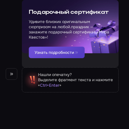
Подарочный сертификат
Удивите близких оригинальным
сюрпризом на любой праздник —
закажите подарочный сертификат «Мира
Квестов»!
Узнать подробности
Нашли опечатку?
Выделите фрагмент текста и нажмите
«
»
Ctrl
+
Enter